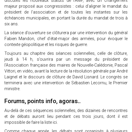
discutés les nouveaux statuts de l’AMF, avec un changement
majeur proposé aux congressistes : celui d’aligner le mandat du
président de l’association et de toutes les instantes sur les
échéances municipales, en portant la durée du mandat de trois à
six ans.
La séance d’ouverture se clôturera par une intervention du général
Fabien Mandon, chef d’état-major des armées, pour évoquer le
contexte géopolitique et les risques de guerre.
Toujours au chapitre des séances solennelles, celle de clôture,
jeudi à 14 h, s’ouvrira par un message du président de
l’Association française des maires de Nouvelle-Calédonie, Pascal
Vittori, en vidéo, avant la lecture de la résolution générale par André
Laignel et le discours de clôture de David Lisnard. Le congrès se
terminera avec une intervention de Sébastien Lecornu, le Premier
ministre.
Forums, points info, agoras..
Au-delà de ces séquences solennelles, des dizaines de rencontres
et de débats auront lieu pendant ces trois jours, dont il est
impossible de faire la liste ici.
Comme chaque année, les débats sont organisés à plusieurs