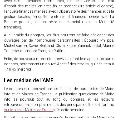
avec ses partenaires. Parmi elles, l’enquête Cevipof sur l’état
d’esprit des maires en cette fin de mandat (lire article ci-contre),
l’enquête finances menées avec l’Observatoire des finances et de la
gestion locales, l’enquête Territoires et finances menée avec La
Banque postale, le baromètre santé-social (avec la Mutualité
française).
À la librairie du congrès, les élus pourront se faire dédicacer des
ouvrages par de nombreuses personnalités : Édouard Philippe,
Michel Barnier, Xavier Bertrand, Olivier Faure, Yannick Jadot, Marine
Tondelier ou encore François Ruffin.
Enfin, de nouveaux moments conviviaux font leur apparition sur le
congrès, notamment un nouvel Apéritif des terroirs, qui débutera à
17 h 45 mercredi.
Les médias de l’AMF
Le congrès sera couvert par les équipes de journalistes de Maire
info et de Maires de France. La publication quotidienne de Maire
info se poursuit tout au long du congrès, et les lecteurs
retrouveront les comptes rendus des principaux débats et forums
sur le site de Maires de France
dès cette semaine.
Par ailleurs, comme chaque année, les journalistes de Maire info