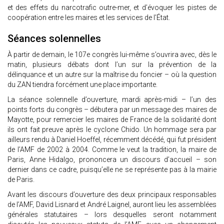
et des effets du narcotrafic outre-mer, et d’évoquer les pistes de
coopération entre les maires et les services de l’État.
Séances solennelles
À partir de demain, le 107e congrès lui-même s’ouvrira avec, dès le
matin, plusieurs débats dont l’un sur la prévention de la
délinquance et un autre sur la maîtrise du foncier – où la question
du ZAN tiendra forcément une place importante.
La séance solennelle d’ouverture, mardi après-midi – l’un des
points forts du congrès – débutera par un message des maires de
Mayotte, pour remercier les maires de France de la solidarité dont
ils ont fait preuve après le cyclone Chido. Un hommage sera par
ailleurs rendu à Daniel Hoeffel, récemment décédé, qui fut président
de l’AMF de 2002 à 2004. Comme le veut la tradition, la maire de
Paris, Anne Hidalgo, prononcera un discours d’accueil – son
dernier dans ce cadre, puisqu’elle ne se représente pas à la mairie
de Paris.
Avant les discours d’ouverture des deux principaux responsables
de l’AMF, David Lisnard et André Laignel, auront lieu les assemblées
générales statutaires – lors desquelles seront notamment