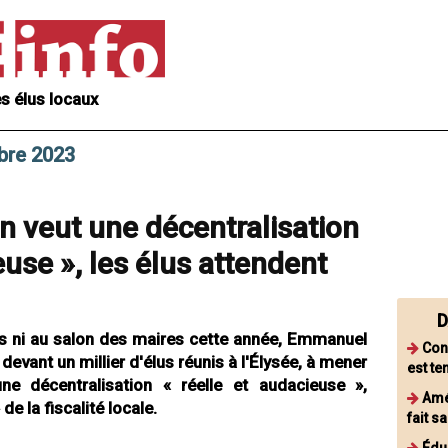
s élus locaux
bre 2023
veut une décentralisation
euse », les élus attendent
D
ès ni au salon des maires cette année, Emmanuel
Con
evant un millier d'élus réunis à l'Élysée, à mener
est te
ne décentralisation « réelle et audacieuse »,
Amé
e la fiscalité locale.
fait 