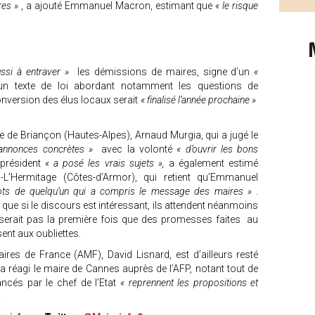
ires »
, a ajouté Emmanuel Macron, estimant que
« le risque
ussi à entraver »
les démissions de maires, signe d’un
«
u’un texte de loi abordant notamment les questions de
onversion des élus locaux serait
« finalisé l’année prochaine »
re de Briançon (Hautes-Alpes), Arnaud Murgia, qui a jugé le
 annonces concrètes »
avec la volonté
« d’ouvrir les bons
président
« a posé les vrais sujets »,
a également estimé
-L’Hermitage (Côtes-d’Armor), qui retient qu’Emmanuel
ots de quelqu’un qui a compris le message des maires »
.
é que si le discours est intéressant, ils attendent néanmoins
e serait pas la première fois que des promesses faites au
nt aux oubliettes.
ires de France (AMF), David Lisnard, est d’ailleurs resté
a réagi le maire de Cannes auprès de l’AFP, notant tout de
ncés par le chef de l’Etat
« reprennent les propositions et
.