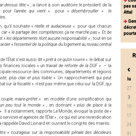
Édu
ar-dessus tête »
, a lancé à son auditoire le président de la
pas sa
fs pour l’année qui vient »
pour
« désembrouiller »
le
Attal
les.
Gem
, qu’il souhaite
« réelle et audacieuse »
pour que chacun
décret
 » car « le partage des compétences ça ne marche pas ».
Et de
pourta
el
« les départements n’ont aucune responsabilité »
, tout en se
garder
« l’essentiel de la politique du logement au niveau central
R
 de l’État s’est aussi dit
« prêt à ce qu’on rouvre »
le débat sur
des finances locales
« un travail de refonte de la DGF »
– la
incipale ressource des communes, départements et régions
te, plus clair et plus lisible ».
Un rapprochement qui peut
lu
bat sur la fiscalité
» n'est pas même que celui sur la DGF, qui
27
3
e couple maire-préfet »
en modèle d’une simplification qui
 un peu tout le monde »
, en donnant
« plus de place à la
10
 »
. Il a notamment, rapporte Le Monde, évoqué la piste de
«
17
s services et agences de l’État »
, ce qui est une revendication
a rappelée David Lisnard en ouvrant le congrès des maires.
24
être
« courageux sur la responsabilité pénale des décideurs
31