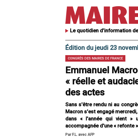
Le quotidien d’information de
Édition du jeudi 23 novem
CONGRÈS DES MAIRES DE FRANCE
Emmanuel Macron 
« réelle et audaci
des actes
Sans s'être rendu ni au congr
Macron s'est engagé mercredi, d
dans « l'année qui vient » u
accompagnée d'une « refonte » d
Par F.L. avec AFP