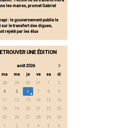
cation : l'école ne se transformera
ns les maires, promet Gabriel
api : le gouvernement publie le
 sur le transfert des digues,
nt rejeté par les élus
ETROUVER UNE ÉDITION
août 2026
ma
me
je
ve
sa
di
28
29
30
31
1
2
4
5
6
7
8
9
11
12
13
14
15
16
18
19
20
21
22
23
25
26
27
28
29
30
1
2
3
4
5
6