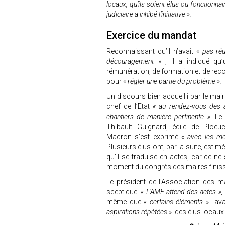
locaux, qu’ils soient élus ou fonctionna
judiciaire a inhibé l’initiative ».
Exercice du mandat
Reconnaissant qu’il n’avait
« pas ré
découragement »
, il a indiqué q
rémunération, de formation et de rec
pour
« régler une partie du problème ».
Un discours bien accueilli par le mai
chef de l’Etat
« au rendez-vous des
chantiers de manière pertinente ».
Le 
Thibault Guignard, édile de Ploeuc
Macron s’est exprimé
« avec les m
Plusieurs élus ont, par la suite, estim
qu’il se traduise en actes, car ce n
moment du congrès des maires finisse
Le président de l’Association des ma
sceptique.
« L’AMF attend des actes »,
même que
« certains éléments »
ava
aspirations répétées »
des élus locaux