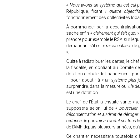
« Nous avons un système qui est cul p
République, fixant
« quatre objecti
fonctionnement des collectivités loca
À commencer par la décentralisation
sache enfin
« clairement qui fait quoi
prendre pour exemple le RSA sur lequ
demandant s’il est
« raisonnable »
de 
».
Quitte à redistribuer les cartes, le chef
la fiscalité, en confiant au Comité 
dotation globale de financement, pr
– pour aboutir à
« un système plus jus
surprendre, dans la mesure où «
le dé
est une dotation.
Le chef de l’État a ensuite vanté
« l
supposera selon lui de
« bousculer
déconcentration et au droit de déroger
redonner le pouvoir au préfet sur tous le
de l'AMF depuis plusieurs années, qu’
Ce chantier nécessitera toutefois d’