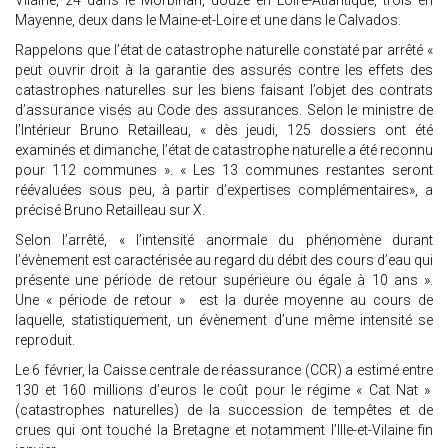
Vilaine, 24 dans le Morbihan, douze en Loire-Atlantique, trois en
Mayenne, deux dans le Maine-et-Loire et une dans le Calvados.
Rappelons que l’état de catastrophe naturelle constaté par arrêté «
peut ouvrir droit à la garantie des assurés contre les effets des
catastrophes naturelles sur les biens faisant l’objet des contrats
d’assurance visés au Code des assurances. Selon le ministre de
l’Intérieur Bruno Retailleau, « dès jeudi, 125 dossiers ont été
examinés et dimanche, l’état de catastrophe naturelle a été reconnu
pour 112 communes ». « Les 13 communes restantes seront
réévaluées sous peu, à partir d’expertises complémentaires», a
précisé Bruno Retailleau sur X.
Selon l’arrêté, « l’intensité anormale du phénomène durant
l’évènement est caractérisée au regard du débit des cours d’eau qui
présente une période de retour supérieure ou égale à 10 ans ».
Une « période de retour » est la durée moyenne au cours de
laquelle, statistiquement, un évènement d’une même intensité se
reproduit.
Le 6 février, la Caisse centrale de réassurance (CCR) a estimé entre
130 et 160 millions d’euros le coût pour le régime « Cat Nat »
(catastrophes naturelles) de la succession de tempêtes et de
crues qui ont touché la Bretagne et notamment l’Ille-et-Vilaine fin