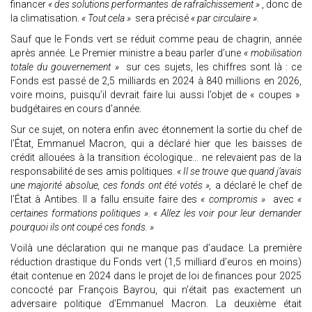
financer
« des solutions performantes de rafraîchissement »
, donc de
la climatisation.
« Tout cela »
sera précisé
« par circulaire ».
Sauf que le Fonds vert se réduit comme peau de chagrin, année
après année. Le Premier ministre a beau parler d’une
« mobilisation
totale du gouvernement »
sur ces sujets, les chiffres sont là : ce
Fonds est passé de 2,5 milliards en 2024 à 840 millions en 2026,
voire moins, puisqu’il devrait faire lui aussi l’objet de « coupes »
budgétaires en cours d’année.
Sur ce sujet, on notera enfin avec étonnement la sortie du chef de
l’État, Emmanuel Macron, qui a déclaré hier que les baisses de
crédit allouées à la transition écologique… ne relevaient pas de la
responsabilité de ses amis politiques.
« Il se trouve que quand j’avais
une majorité absolue, ces fonds ont été votés »,
a déclaré le chef de
l’État à Antibes. Il a fallu ensuite faire des
« compromis »
avec
«
certaines formations politiques ». « Allez les voir pour leur demander
pourquoi ils ont coupé ces fonds. »
Voilà une déclaration qui ne manque pas d’audace. La première
réduction drastique du Fonds vert (1,5 milliard d’euros en moins)
était contenue en 2024 dans le projet de loi de finances pour 2025
concocté par François Bayrou, qui n’était pas exactement un
adversaire politique d’Emmanuel Macron. La deuxième était