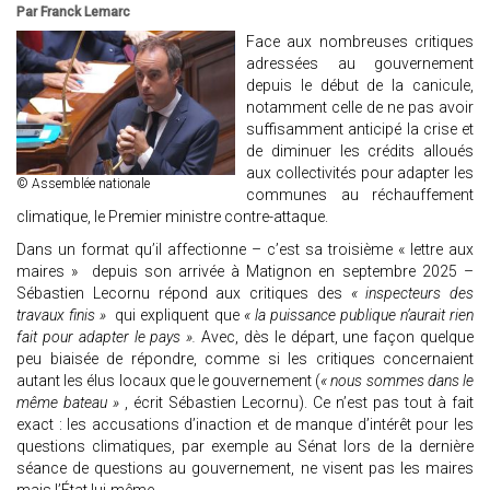
Par Franck Lemarc
Face aux nombreuses critiques
adressées au gouvernement
depuis le début de la canicule,
notamment celle de ne pas avoir
suffisamment anticipé la crise et
de diminuer les crédits alloués
aux collectivités pour adapter les
© Assemblée nationale
communes au réchauffement
climatique, le Premier ministre contre-attaque.
Dans un format qu’il affectionne – c’est sa troisième « lettre aux
maires » depuis son arrivée à Matignon en septembre 2025 –
Sébastien Lecornu répond aux critiques des
« inspecteurs des
travaux finis »
qui expliquent que
« la puissance publique n’aurait rien
fait pour adapter le pays ».
Avec, dès le départ, une façon quelque
peu biaisée de répondre, comme si les critiques concernaient
autant les élus locaux que le gouvernement (
« nous sommes dans le
même bateau »
, écrit Sébastien Lecornu). Ce n’est pas tout à fait
exact : les accusations d’inaction et de manque d’intérêt pour les
questions climatiques, par exemple au Sénat lors de la dernière
séance de questions au gouvernement, ne visent pas les maires