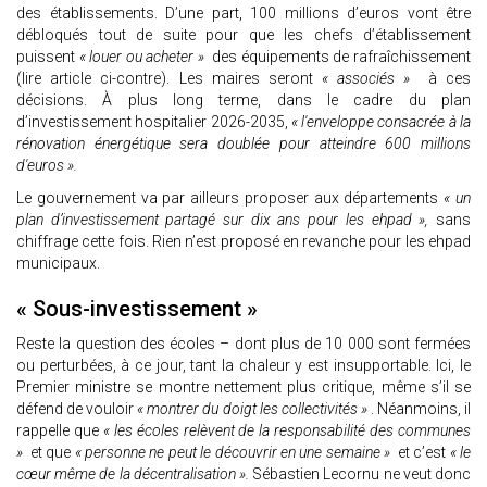
des établissements. D’une part, 100 millions d’euros vont être
débloqués tout de suite pour que les chefs d’établissement
puissent
« louer ou acheter »
des équipements de rafraîchissement
(lire article ci-contre). Les maires seront
« associés »
à ces
décisions. À plus long terme, dans le cadre du plan
d’investissement hospitalier 2026-2035,
« l'enveloppe consacrée à la
rénovation énergétique sera doublée pour atteindre 600 millions
d'euros ».
Le gouvernement va par ailleurs proposer aux départements
« un
plan d’investissement partagé sur dix ans pour les ehpad »,
sans
chiffrage cette fois. Rien n’est proposé en revanche pour les ehpad
municipaux.
« Sous-investissement »
Reste la question des écoles – dont plus de 10 000 sont fermées
ou perturbées, à ce jour, tant la chaleur y est insupportable. Ici, le
Premier ministre se montre nettement plus critique, même s’il se
défend de vouloir
« montrer du doigt les collectivités »
. Néanmoins, il
rappelle que
« les écoles relèvent de la responsabilité des communes
»
et que
« personne ne peut le découvrir en une semaine »
et c’est
« le
cœur même de la décentralisation ».
Sébastien Lecornu ne veut donc