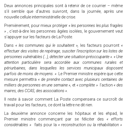
Deux annonces principales sont à retenir de ce courrier – même
s’il semble que d’autres suivront, dans la journée, après une
nouvelle cellule interministérielle de crise.
Premièrement, pour mieux protéger
« les personnes les plus fragiles
»
, c’est-à-dire les personnes âgées isolées, le gouvernement veut
s’appuyer sur les facteurs de La Poste.
Dans
« les communes qui le souhaitent »,
les facteurs pourront
«
effectuer des visites de repérage, susciter l’inscription sur les listes de
personnes vulnérables (…), détecter une situation préoccupante ». « Une
attention particulière sera accordée aux communes rurales et
périurbaines, dans lesquelles les services municipaux disposent
parfois de moins de moyens. »
Le Premier ministre espère que cette
mesure permettra
« de prendre contact avec plusieurs centaines de
milliers de personnes en une semaine »,
et
« complète »
l’action
« des
maires, des CCAS, des associations ».
Il reste à savoir comment La Poste compensera ce surcroît de
travail pour les facteurs, ce dont la lettre ne dit rien.
La deuxième annonce concerne les hôpitaux et les ehpad, le
Premier ministre commençant par se féliciter des
« efforts
considérables »
faits pour la
« reconstruction ou la réhabilitation »