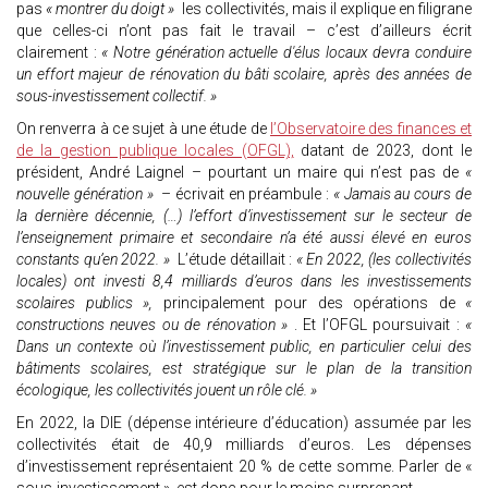
pas
« montrer du doigt »
les collectivités, mais il explique en filigrane
que celles-ci n’ont pas fait le travail – c’est d’ailleurs écrit
clairement :
« Notre génération actuelle d'élus locaux devra conduire
un effort majeur de rénovation du bâti scolaire, après des années de
sous-investissement collectif. »
On renverra à ce sujet à une étude de
l’Observatoire des finances et
de la gestion publique locales (OFGL),
datant de 2023, dont le
président, André Laignel – pourtant un maire qui n’est pas de
«
nouvelle génération »
– écrivait en préambule :
« Jamais au cours de
la dernière décennie, (…) l’effort d’investissement sur le secteur de
l’enseignement primaire et secondaire n’a été aussi élevé en euros
constants qu’en 2022. »
L’étude détaillait :
« En 2022, (les collectivités
locales) ont investi 8,4 milliards d’euros dans les investissements
scolaires publics »,
principalement pour des opérations de
«
constructions neuves ou de rénovation »
. Et l’OFGL poursuivait :
«
Dans un contexte où l’investissement public, en particulier celui des
bâtiments scolaires, est stratégique sur le plan de la transition
écologique, les collectivités jouent un rôle clé. »
En 2022, la DIE (dépense intérieure d’éducation) assumée par les
collectivités était de 40,9 milliards d’euros. Les dépenses
d’investissement représentaient 20 % de cette somme. Parler de «