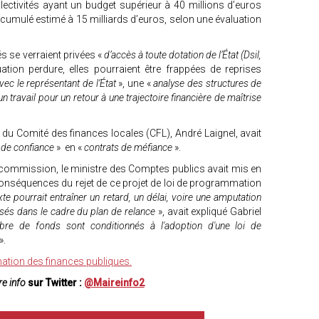
ectivités ayant un budget supérieur à 40 millions d’euros
l cumulé estimé à 15 milliards d’euros, selon une évaluation
s se verraient privées «
d’accès à toute dotation de l’État (Dsil,
uation perdure, elles pourraient être frappées de reprises
vec le représentant de l’État
», une «
analyse des structures de
un travail pour un retour à une trajectoire financière de maîtrise
t du Comité des finances locales (CFL), André Laignel, avait
 de confiance
» en «
contrats de méfiance
».
n commission, le ministre des Comptes publics avait mis en
conséquences du rejet de ce projet de loi de programmation
e pourrait entraîner un retard, un délai, voire une amputation
sés dans le cadre du plan de relance
», avait expliqué Gabriel
re de fonds sont conditionnés à l'adoption d'une loi de
».
mation des finances publiques.
e info
sur Twitter :
@Maireinfo2