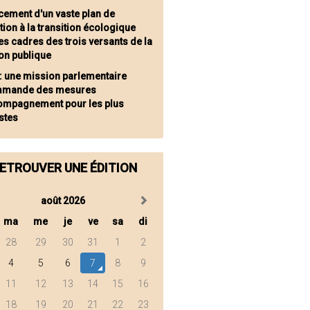
cement d'un vaste plan de
ion à la transition écologique
es cadres des trois versants de la
on publique
: une mission parlementaire
mmande des mesures
ompagnement pour les plus
stes
ETROUVER UNE ÉDITION
août 2026
ma
me
je
ve
sa
di
28
29
30
31
1
2
4
5
6
7
8
9
11
12
13
14
15
16
18
19
20
21
22
23