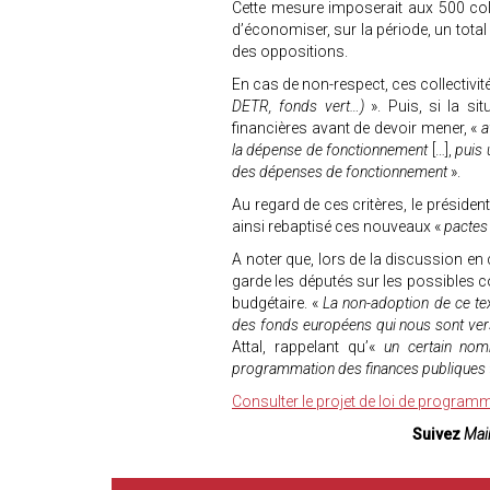
Cette mesure imposerait aux 500 coll
d’économiser, sur la période, un tota
des oppositions.
En cas de non-respect, ces collectivité
DETR, fonds vert…)
». Puis, si la sit
financières avant de devoir mener, «
a
la dépense de fonctionnement
[…],
puis 
des dépenses de fonctionnement
».
Au regard de ces critères, le présiden
ainsi rebaptisé ces nouveaux «
pactes
A noter que, lors de la discussion e
garde les députés sur les possibles 
budgétaire. «
La non-adoption de ce text
des fonds européens qui nous sont ver
Attal, rappelant qu’«
un certain nomb
programmation des finances publiques
Consulter le projet de loi de program
Suivez
Mair