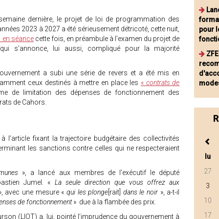
Lan
semaine dernière, le projet de loi de programmation des
format
nnées 2023 à 2027 a été sérieusement détricoté, cette nuit,
pour l
n en séance
cette fois, en préambule à l’examen du projet de
foncti
qui s’annonce, lui aussi, compliqué pour la majorité
ZFE
reco
ouvernement a subi une série de revers et a été mis en
d'acc
notamment ceux destinés à mettre en place les
«
contrats de
mode
e de limitation des dépenses de fonctionnement des
trats de Cahors.
R
’article fixant la trajectoire budgétaire des collectivités
terminant les sanctions contre celles qui ne respecteraient
lu
27
munes
», a lancé aux membres de l’exécutif le député
bastien Jumel. «
La seule direction que vous offrez aux
3
», avec une mesure «
qui les plonge
[rait]
dans le noir
», a-t-il
10
penses de fonctionnement
» due à la flambée des prix.
17
rson (LIOT) a, lui, pointé l’imprudence du gouvernement à