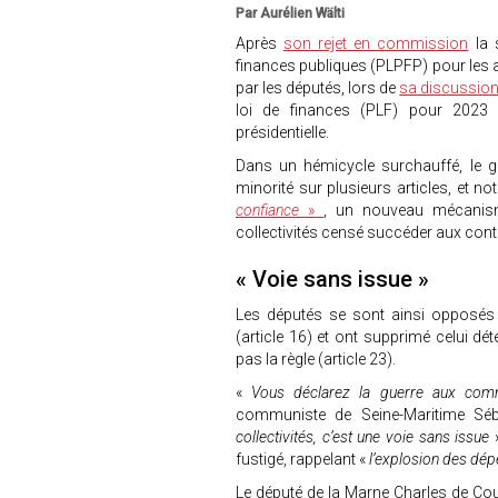
Par Aurélien Wälti
Après
son rejet en commission
la 
finances publiques (PLPFP) pour les a
par les députés, lors de
sa discussio
loi de finances (PLF) pour 2023 
présidentielle.
Dans un hémicycle surchauffé, le g
minorité sur plusieurs articles, et 
confiance
»
, un nouveau mécanism
collectivités censé succéder aux con
« Voie sans issue »
Les députés se sont ainsi opposés à l
(article 16) et ont supprimé celui dé
pas la règle (article 23).
«
Vous déclarez la guerre aux com
communiste de Seine-Maritime Sé
collectivités, c’est une voie sans issue
fustigé, rappelant «
l’explosion des dé
Le député de la Marne Charles de Cou