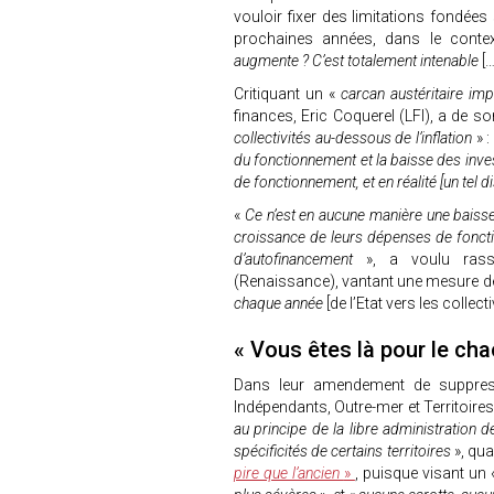
vouloir fixer des limitations fondées 
prochaines années, dans le contex
augmente ? C’est totalement intenable
[…
Critiquant un «
carcan austéritaire imp
finances, Eric Coquerel (LFI), a de s
collectivités au-dessous de l’inflation
» :
du fonctionnement et la baisse des inves
de fonctionnement, et en réalité [un tel 
«
Ce n’est en aucune manière une baisse 
croissance de leurs dépenses de fonc
d’autofinancement
», a voulu rass
(Renaissance), vantant une mesure d
chaque année
[de l’Etat vers les collecti
« Vous êtes là pour le cha
Dans leur amendement de suppressi
Indépendants, Outre-mer et Territoire
au principe de la libre administration de
spécificités de certains territoires
», qu
pire que l’ancien
»
, puisque visant un