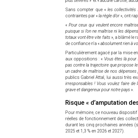
plus sévères
» et «
aucune carotte, auc
Sans compter que «
les collectivité
contraintes par «
la règle d’or
», ont ra
«
Pour ceux qui veulent encore maîtrise
puisque si l’on ne maîtrise ni les dépense
totaux vont être vite faits
», a blâmé le 
de confiance n'a «
absolument rien à vo
Particulièrement agacé par la mise en
aux oppositions : «
Vous êtes là pour 
pas contre la trajectoire que propose l
un cadre de maîtrise de nos dépenses 
publics Gabriel Attal, lui aussi très 
irresponsables ! Vous voulez faire de l
grave et dangereux pour notre pays
».
Risque « d’amputation de
Pour mémoire, ce nouveau dispositif 
réelles de fonctionnement des collecti
durant les cinq prochaines années (so
2025 et 1,3 % en 2026 et 2027).