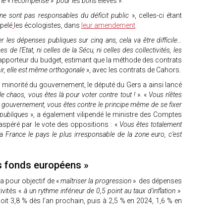
une « récompense » pour les bons élèves
».
s ne sont pas responsables du déficit public
», celles-ci étant
ppelé
les écologistes, dans
leur amendement
.
r les dépenses publiques sur cinq ans, cela va être difficile…
s de l’Etat, ni celles de la Sécu, ni celles des collectivités, les
rapporteur du budget, estimant que la méthode des contrats
ir, elle est même orthogonale
», avec les contrats de Cahors.
 minorité du gouvernement, le député du Gers a ainsi lancé
le chaos, vous êtes là pour voter contre tout !
». «
Vous n’êtes
e gouvernement, vous êtes contre le principe même de se fixer
publiques
», a également vilipendé le ministre des Comptes
exaspéré par le vote des oppositions : «
Vous êtes totalement
a France le pays le plus irresponsable de la zone euro, c’est
s fonds européens »
a pour objectif de «
maîtriser la progression
» des dépenses
vités «
à un rythme inférieur de 0,5 point au taux d’inflation
»
it 3,8 % dès l’an prochain, puis à 2,5 % en 2024, 1,6 % en