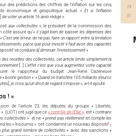
sur des prédictions des chiffres de l’inflation sur les cinq
24
te économique et géopolitique actuel. «
Et si l’inflation
31
]
de voter un article 16 ainsi rédigé
».
osé aux collectivités
», le président de la commission des
on côté assuré qu’«
il s’agit bien de baisser les dépenses des
 «
C’est une erreur de ne pas faire un rapport entre la limitation
tissements, parce que pour investir il faut avoir des capacités
dispositif va conduire à] diminuer l’investissement
».
des recettes des collectivités, cet article limite simplement la
tionnement
[…]
L’effet c’est que vous augmentez votre capacité
urer le rapporteur du budget Jean-René Cazeneuve
e «
bonne gestion
». «
Quand on transfère 105 milliards d’euros
vités]
, je crois qu’un droit de regard s’impose
», a-t-il ajouté.
os ! »
on de l’article 23, les députés du groupe « Libertés,
s » (LIOT) ont jugé que ce
«
contrôle de l’État
»
est «
contraire
s collectivités
» et ne «
prend pas réellement en compte les
and les « Insoumis » ont condamné un nouveau dispositif
«
 «
plus grand nombre de collectivités
» avec des sanctions «