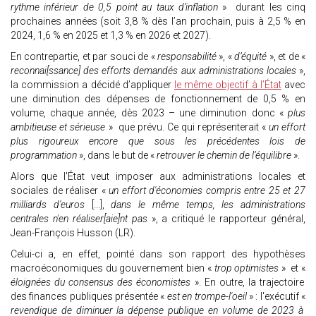
rythme inférieur de 0,5 point au taux d’inflation
» durant les cinq
prochaines années (soit 3,8 % dès l’an prochain, puis à 2,5 % en
2024, 1,6 % en 2025 et 1,3 % en 2026 et 2027).
En contrepartie, et par souci de «
responsabilité
», «
d’équité
», et de «
reconnai[ssance] des efforts demandés aux administrations locales
»,
la commission a décidé d’appliquer
le même objectif à l’État
avec
une diminution des dépenses de fonctionnement de 0,5 % en
volume, chaque année, dès 2023 – une diminution donc «
plus
ambitieuse et sérieuse
» que prévu. Ce qui représenterait «
un effort
plus rigoureux encore que sous les précédentes lois de
programmation
», dans le but de «
retrouver le chemin de l’équilibre
».
Alors que l'État veut imposer aux administrations locales et
sociales de réaliser «
un effort d'économies compris entre 25 et 27
milliards d'euros
[...],
dans le même temps, les administrations
centrales n'en réaliser[aie]nt pas
», a critiqué le rapporteur général,
Jean-François Husson (LR).
Celui-ci a, en effet, pointé dans son rapport des hypothèses
macroéconomiques du gouvernement bien «
trop optimistes
» et «
éloignées du consensus des économistes
». En outre, la trajectoire
des finances publiques présentée «
est en trompe-l'oeil
» : l'exécutif «
revendique de diminuer la dépense publique en volume de 2023 à