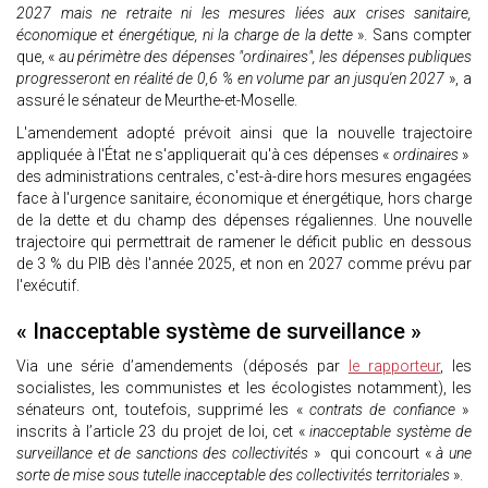
2027 mais ne retraite ni les mesures liées aux crises sanitaire,
économique et énergétique, ni la charge de la dette
». Sans compter
que, «
au périmètre des dépenses "ordinaires", les dépenses publiques
progresseront en réalité de 0,6 % en volume par an jusqu'en 2027
», a
assuré le sénateur de Meurthe-et-Moselle.
L'amendement adopté prévoit ainsi que la nouvelle trajectoire
appliquée à l'État ne s'appliquerait qu'à ces dépenses «
ordinaires
»
des administrations centrales, c'est-à-dire hors mesures engagées
face à l'urgence sanitaire, économique et énergétique, hors charge
de la dette et du champ des dépenses régaliennes. Une nouvelle
trajectoire qui permettrait de ramener le déficit public en dessous
de 3 % du PIB dès l'année 2025, et non en 2027 comme prévu par
l'exécutif.
« Inacceptable système de surveillance »
Via une série d’amendements (déposés par
le rapporteur
, les
socialistes, les communistes et les écologistes notamment), les
sénateurs ont, toutefois, supprimé les «
contrats de confiance
»
inscrits à l’article 23 du projet de loi, cet «
inacceptable système de
surveillance et de sanctions des collectivités
» qui concourt «
à une
sorte de mise sous tutelle inacceptable des collectivités territoriales
».