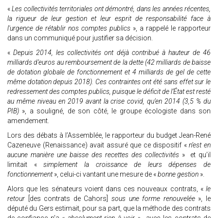
«
Les collectivités territoriales ont démontré, dans les années récentes,
la rigueur de leur gestion et leur esprit de responsabilité face à
l'urgence de rétablir nos comptes publics
», a rappelé le rapporteur
dans un communiqué pour justifier sa décision.
«
Depuis 2014, les collectivités ont déjà contribué à hauteur de 46
milliards d’euros au remboursement de la dette (42 milliards de baisse
de dotation globale de fonctionnement et 4 milliards de gel de cette
même dotation depuis 2018). Ces contraintes ont été sans effet sur le
redressement des comptes publics, puisque le déficit de l’État est resté
au même niveau en 2019 avant la crise covid, qu’en 2014 (3,5 % du
PIB)
», a souligné, de son côté, le groupe écologiste dans son
amendement.
Lors des débats à l’Assemblée, le rapporteur du budget Jean-René
Cazeneuve (Renaissance) avait assuré que ce dispositif «
n’est en
aucune manière une baisse des recettes des collectivités
» et qu’il
limitait «
simplement la croissance de leurs dépenses de
fonctionnement
», celui-ci vantant une mesure de «
bonne gestion
».
Alors que les sénateurs voient dans ces nouveaux contrats, «
le
retour
[des contrats de Cahors]
sous une forme renouvelée
», le
député du Gers estimait, pour sa part, que la méthode des contrats