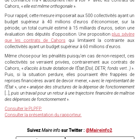
de confiance n'a «
absolument rien à voir
» avec les contrats de
Cahors, «
elle est même orthogonale
».
Pour rappel, cette mesure imposerait aux 500 collectivités ayant un
budget supérieur à 40 millions d’euros d’économiser, sur la
période, un total cumulé estimé à 15 milliards d’euros, selon une
évaluation des députés d’opposition. Une proposition
plus sévère
que les contrats de Cahors
qui limitaient la contrainte aux
collectivités ayant un budget supérieur à 60 millions d’euros.
Même chose pour les pénalités puisqu'en cas de non-respect, ces
collectivités se verraient privées, contrairement aux contrats de
Cahors, «
d’accès à toute dotation de l’État (Dsil, DETR, fonds vert…)
».
Puis, si la situation perdure, elles pourraient être frappées de
reprises financières avant de devoir mener, «
avec le représentant de
l’État
», une «
analyse des structures de la dépense de fonctionnement
[…],
puis un travail pour un retour à une trajectoire financière de maîtrise
des dépenses de fonctionnement
».
Consulter le PLPFP.
Consulter la présentation du rapporteur.
Suivez
Maire info
sur Twitter :
@Maireinfo2