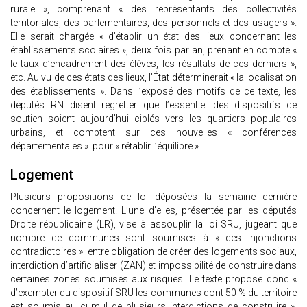
rurale », comprenant « des représentants des collectivités
territoriales, des parlementaires, des personnels et des usagers ».
Elle serait chargée « d’établir un état des lieux concernant les
établissements scolaires », deux fois par an, prenant en compte «
le taux d’encadrement des élèves, les résultats de ces derniers »,
etc. Au vu de ces états des lieux, l’État déterminerait « la localisation
des établissements ». Dans l’exposé des motifs de ce texte, les
députés RN disent regretter que l’essentiel des dispositifs de
soutien soient aujourd’hui ciblés vers les quartiers populaires
urbains, et comptent sur ces nouvelles « conférences
départementales » pour « rétablir l’équilibre ».
Logement
Plusieurs propositions de loi déposées la semaine dernière
concernent le logement. L’une d’elles, présentée par les députés
Droite républicaine (LR), vise à assouplir la loi SRU, jugeant que
nombre de communes sont soumises à « des injonctions
contradictoires » entre obligation de créer des logements sociaux,
interdiction d’artificialiser (ZAN) et impossibilité de construire dans
certaines zones soumises aux risques. Le texte propose donc «
d’exempter du dispositif SRU les communes dont 50 % du territoire
est soumis au cumul de plusieurs interdictions de construire »