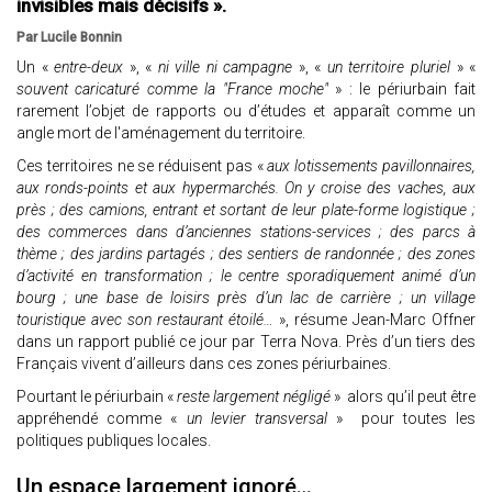
invisibles mais décisifs ».
Par Lucile Bonnin
Un «
entre-deux
», «
ni ville ni campagne
», «
un territoire pluriel
» «
souvent caricaturé comme la "France moche"
» : le périurbain fait
rarement l’objet de rapports ou d’études et apparaît comme un
angle mort de l'aménagement du territoire.
Ces territoires ne se réduisent pas «
aux lotissements pavillonnaires,
aux ronds-points et aux hypermarchés. On y croise des vaches, aux
près ; des camions, entrant et sortant de leur plate-forme logistique ;
des commerces dans d’anciennes stations-services ; des parcs à
thème ; des jardins partagés ; des sentiers de randonnée ; des zones
d’activité en transformation ; le centre sporadiquement animé d’un
bourg ; une base de loisirs près d’un lac de carrière ; un village
touristique avec son restaurant étoilé…
», résume Jean-Marc Offner
dans un rapport publié ce jour par Terra Nova. Près d’un tiers des
Français vivent d’ailleurs dans ces zones périurbaines.
Pourtant le périurbain «
reste largement négligé
» alors qu’il peut être
appréhendé comme «
un levier transversal
» pour toutes les
politiques publiques locales.
Un espace largement ignoré…