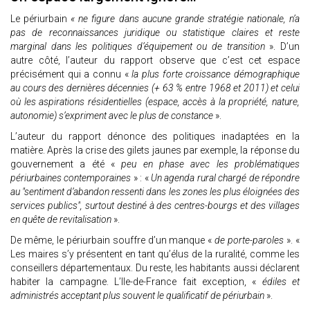
Le périurbain
« ne figure dans aucune grande stratégie nationale, n’a
pas de reconnaissances juridique ou statistique claires et reste
marginal dans les politiques d’équipement ou de transition
». D’un
autre côté, l’auteur du rapport observe que c’est cet espace
précisément qui a connu «
la plus forte croissance démographique
au cours des dernières décennies (+ 63 % entre 1968 et 2011) et celui
où les aspirations résidentielles (espace, accès à la propriété, nature,
autonomie) s’expriment avec le plus de constance
».
L’auteur du rapport dénonce des politiques inadaptées en la
matière. Après la crise des gilets jaunes par exemple, la réponse du
gouvernement a été «
peu en phase avec les problématiques
périurbaines contemporaines
» : «
Un agenda rural chargé de répondre
au "sentiment d’abandon ressenti dans les zones les plus éloignées des
services publics", surtout destiné à des centres-bourgs et des villages
en quête de revitalisation
».
De même, le périurbain souffre d’un manque «
de porte-paroles
». «
Les maires s’y présentent en tant qu’élus de la ruralité, comme les
conseillers départementaux. Du reste, les habitants aussi déclarent
habiter la campagne. L’Ile-de-France fait exception, «
édiles et
administrés acceptant plus souvent le qualificatif de périurbain
».