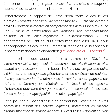
économie circulaire...) «
pour réussir les transitions écologique,
sociale et territoriale
», soutient Jean-Marc Offner.
Concrètement, le rapport de Terra Nova formule des leviers
d’action «
répartis par niveau de responsabilité
». L’État par exemple
devrait «
soutenir la montée en compétence des acteurs locaux
» avec
une «
meilleure structuration des données, une reconnaissance
politique et un encouragement à l’expérimentation
». Les
départements peuvent de leurs côtés mobiliser leurs CAUE pour
accompagner les évolutions – même si, rappelons-le, ils sont pour
le moment menacés de disparation (
lire
Maire info
du 13 octobre
).
Le rapport indique aussi qu’ «
à travers les SCoT, les
intercommunalités disposent du document de planification le plus
adapté au périurbain
» et qu’il faudrait «
le renouveler par des outils
inédits comme les agendas périurbains et les schémas de mutation
des espaces ouverts. Ces démarches doivent être accompagnées par
l’Ademe, le Cerema, les fédérations de SCoT et les agences
d’urbanisme pour faire émerger une lecture fonctionnelle du territoire
(réseaux, temps, usages) plutôt qu’un découpage figé
».
Enfin, pour ce qui concerne le bloc communal, il est clair que «
les
communes restent des acteurs légitimes, notamment en matière
d’urbanisme et de délivrance de permis
» et qu’elles «
doivent pouvoir