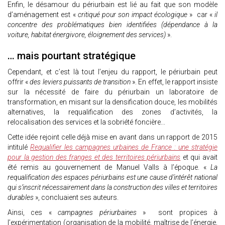
Enfin, le désamour du périurbain est lié au fait que son modèle
d’aménagement est «
critiqué pour son impact écologique
» car «
il
concentre des problématiques bien identifiées (dépendance à la
voiture, habitat énergivore, éloignement des services)
».
… mais pourtant stratégique
Cependant, et c’est là tout l’enjeu du rapport, le périurbain peut
offrir «
des leviers puissants de transition
». En effet, le rapport insiste
sur la nécessité de faire du périurbain un laboratoire de
transformation, en misant sur la densification douce, les mobilités
alternatives, la requalification des zones d’activités, la
relocalisation des services et la sobriété foncière...
Cette idée rejoint celle déjà mise en avant dans un rapport de 2015
intitulé
Requalifier les campagnes urbaines de France : une stratégie
pour la gestion des franges et des territoires périurbains
et qui avait
été remis au gouvernement de Manuel Valls à l’époque. «
La
requalification des espaces périurbains est une cause d’intérêt national
qui s’inscrit nécessairement dans la construction des villes et territoires
durables
», concluaient ses auteurs.
Ainsi, ces «
campagnes périurbaines
» sont propices à
l’expérimentation (organisation de la mobilité, maîtrise de l’énergie,