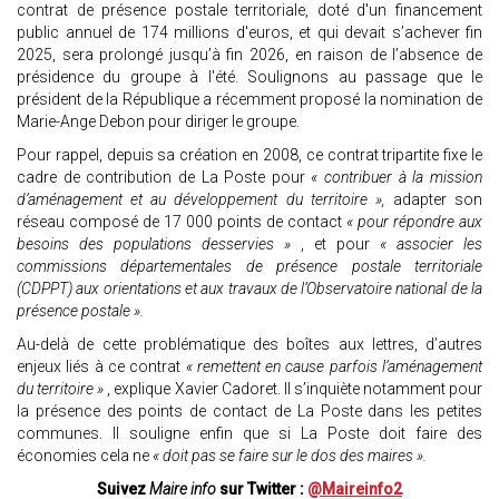
contrat de présence postale territoriale, doté d'un financement
public annuel de 174 millions d'euros, et qui devait s’achever fin
2025, sera prolongé jusqu’à fin 2026, en raison de l’absence de
présidence du groupe à l'été. Soulignons au passage que le
président de la République a récemment proposé la nomination de
Marie-Ange Debon pour diriger le groupe.
Pour rappel, depuis sa création en 2008, ce contrat tripartite fixe le
cadre de contribution de La Poste pour
« contribuer à la mission
d’aménagement et au développement du territoire »,
adapter son
réseau composé de 17 000 points de contact
« pour répondre aux
besoins des populations desservies »
, et pour
« associer les
commissions départementales de présence postale territoriale
(CDPPT) aux orientations et aux travaux de l’Observatoire national de la
présence postale ».
Au-delà de cette problématique des boîtes aux lettres, d’autres
enjeux liés à ce contrat
« remettent en cause parfois l’aménagement
du territoire »
, explique Xavier Cadoret. Il s’inquiète notamment pour
la présence des points de contact de La Poste dans les petites
communes. Il souligne enfin que si La Poste doit faire des
économies cela ne
« doit pas se faire sur le dos des maires ».
Suivez
Maire info
sur Twitter :
@Maireinfo2