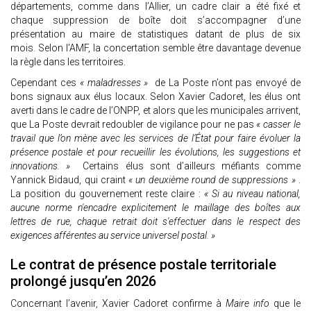
départements, comme dans l’Allier, un cadre clair a été fixé et
chaque suppression de boîte doit s’accompagner d’une
présentation au maire de statistiques datant de plus de six
mois. Selon l'AMF, la concertation semble être davantage devenue
la règle dans les territoires.
Cependant ces
« maladresses »
de La Poste n’ont pas envoyé de
bons signaux aux élus locaux. Selon Xavier Cadoret, les élus ont
averti dans le cadre de l’ONPP, et alors que les municipales arrivent,
que La Poste devrait redoubler de vigilance pour ne pas
« casser le
travail que l’on mène avec les services de l’État pour faire évoluer la
présence postale et pour recueillir les évolutions, les suggestions et
innovations. »
Certains élus sont d’ailleurs méfiants comme
Yannick Bidaud, qui craint
« un deuxième round de suppressions »
.
La position du gouvernement reste claire :
« Si au niveau national,
aucune norme n'encadre explicitement le maillage des boîtes aux
lettres de rue, chaque retrait doit s'effectuer dans le respect des
exigences afférentes au service universel postal. »
Le contrat de présence postale territoriale
prolongé jusqu’en 2026
Concernant l’avenir, Xavier Cadoret confirme à
Maire info
que le