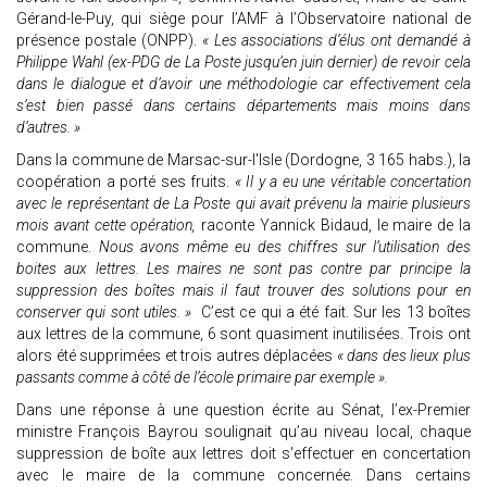
Gérand-le-Puy, qui siège pour l’AMF à l’Observatoire national de
présence postale (ONPP).
« Les associations d’élus ont demandé à
Philippe Wahl (ex-PDG de La Poste jusqu’en juin dernier) de revoir cela
dans le dialogue et d’avoir une méthodologie car effectivement cela
s’est bien passé dans certains départements mais moins dans
d’autres. »
Dans la commune de Marsac-sur-l'Isle (Dordogne, 3 165 habs.), la
coopération a porté ses fruits.
« Il y a eu une véritable concertation
avec le représentant de La Poste qui avait prévenu la mairie plusieurs
mois avant cette opération,
raconte Yannick Bidaud, le maire de la
commune.
Nous avons même eu des chiffres sur l’utilisation des
boites aux lettres. Les maires ne sont pas contre par principe la
suppression des boîtes mais il faut trouver des solutions pour en
conserver qui sont utiles. »
C’est ce qui a été fait. Sur les 13 boîtes
aux lettres de la commune, 6 sont quasiment inutilisées. Trois ont
alors été supprimées et trois autres déplacées
« dans des lieux plus
passants comme à côté de l’école primaire par exemple ».
Dans une réponse à une question écrite au Sénat, l’ex-Premier
ministre François Bayrou soulignait qu’au niveau local, chaque
suppression de boîte aux lettres doit s'effectuer en concertation
avec le maire de la commune concernée. Dans certains