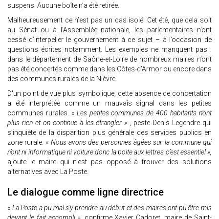
suspens. Aucune boîte n’a été retirée.
Malheureusement ce n’est pas un cas isolé. Cet été, que cela soit
au Sénat ou à l’Assemblée nationale, les parlementaires n’ont
cessé d’interpeller le gouvernement à ce sujet – à l’occasion de
questions écrites notamment. Les exemples ne manquent pas :
dans le département de Saône-et-Loire de nombreux maires n’ont
pas été concertés comme dans les Côtes-d’Armor ou encore dans
des communes rurales de la Nièvre.
D'un point de vue plus symbolique, cette absence de concertation
a été interprétée comme un mauvais signal dans les petites
communes rurales.
« Les petites communes de 400 habitants n’ont
plus rien et on continue à les étrangler »
, peste Denis Legendre qui
s’inquiète de la disparition plus générale des services publics en
zone rurale.
« Nous avons des personnes âgées sur la commune qui
n’ont ni informatique ni voiture donc la boite aux lettres c’est essentiel »,
ajoute le maire qui n’est pas opposé à trouver des solutions
alternatives avec La Poste.
Le dialogue comme ligne directrice
« La Poste a pu mal s’y prendre au début et des maires ont pu être mis
devant le fait accompli »,
confirme Xavier Cadoret, maire de Saint-