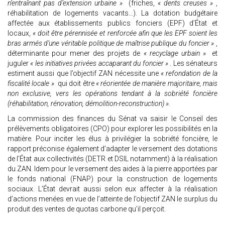
n’entraînant pas d’extension urbaine »
(friches,
« dents creuses »
,
réhabilitation de logements vacants…). La dotation budgétaire
affectée aux établissements publics fonciers (EPF) d’État et
locaux,
« doit être pérennisée et renforcée afin que les EPF soient les
bras armés d’une véritable politique de maîtrise publique du foncier »
,
déterminante pour mener des projets de
« recyclage urbain »
et
juguler
« les initiatives privées accaparant du foncier »
. Les sénateurs
estiment aussi que l’objectif ZAN nécessite une
« refondation de la
fiscalité locale »
qui doit être
« réorientée de manière majoritaire, mais
non exclusive, vers les opérations tendant à la sobriété foncière
(réhabilitation, rénovation, démolition-reconstruction) ».
La commission des finances du Sénat va saisir le Conseil des
prélèvements obligatoires (CPO) pour explorer les possibilités en la
matière. Pour inciter les élus à privilégier la sobriété foncière, le
rapport préconise également d’adapter le versement des dotations
de l’État aux collectivités (DETR et DSIL notamment) à la réalisation
du ZAN. Idem pour le versement des aides à la pierre apportées par
le fonds national (FNAP) pour la construction de logements
sociaux. L’État devrait aussi selon eux affecter à la réalisation
d’actions menées en vue de l’atteinte de l’objectif ZAN le surplus du
produit des ventes de quotas carbone qu’il perçoit.