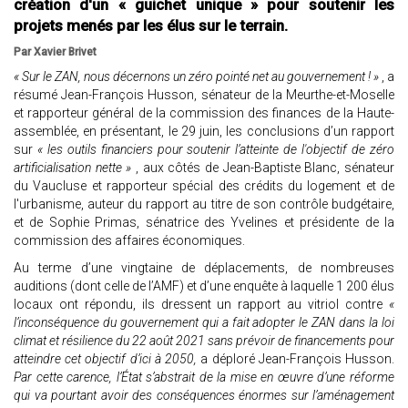
création d'un « guichet unique » pour soutenir les
projets menés par les élus sur le terrain.
Par Xavier Brivet
« Sur le ZAN, nous décernons un zéro pointé net au gouvernement ! »
, a
résumé Jean-François Husson, sénateur de la Meurthe-et-Moselle
et rapporteur général de la commission des finances de la Haute-
assemblée, en présentant, le 29 juin, les conclusions d’un rapport
sur
« les outils financiers pour soutenir l’atteinte de l'objectif de zéro
artificialisation nette »
, aux côtés de Jean-Baptiste Blanc, sénateur
du Vaucluse et rapporteur spécial des crédits du logement et de
l'urbanisme, auteur du rapport au titre de son contrôle budgétaire,
et de Sophie Primas, sénatrice des Yvelines et présidente de la
commission des affaires économiques.
Au terme d’une vingtaine de déplacements, de nombreuses
auditions (dont celle de l’AMF) et d’une enquête à laquelle 1 200 élus
locaux ont répondu, ils dressent un rapport au vitriol contre
«
l’inconséquence du gouvernement qui a fait adopter le ZAN dans la loi
climat et résilience du 22 août 2021 sans prévoir de financements pour
atteindre cet objectif d’ici à 2050,
a déploré Jean-François Husson.
Par cette carence, l’État s’abstrait de la mise en œuvre d’une réforme
qui va pourtant avoir des conséquences énormes sur l’aménagement