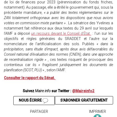
de loi de finances pour 2023 (pérennisation du fonds friches,
notamment). Au passage, elle a étrillé le gouvernement qui, sous la
précédente mandature,
« a publié des textes règlementaires sur le
ZAN totalement orthogonaux avec les dispositions que nous avions
votées en commission mixte paritaire »
. La sénatrice des Yvelines a
notamment fait référence aux deux textes du 29 avril sur lesquels
l’AMF a déposé
un recours devant le Conseil d’État
: l’un sur les
objectifs et règles générales du SRADDET et l’autre sur la
nomenclature de l'artificialisation des sols. Publiés
« dans la
précipitation, sans étude d’impact, après deux avis défavorables du
Conseil national d’évaluation des normes (CNEN), dans une approche
de recentralisation rigide »
, ces textes risquent de provoquer des
contentieux car ils
« fragilisent juridiquement les documents de
planification (SCOT, PLU) »
, selon l’AMF.
Consulter le rapport du Sénat.
Suivez
Maire info
sur Twitter :
@Maireinfo2
NOUS ÉCRIRE
S'ABONNER GRATUITEMENT
PARTAGER
IMPRIMER