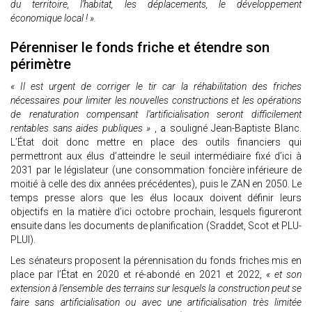
du territoire, l’habitat, les déplacements, le développement
économique local ! ».
Pérenniser le fonds friche et étendre son
périmètre
« Il est urgent de corriger le tir car la réhabilitation des friches
nécessaires pour limiter les nouvelles constructions et les opérations
de renaturation compensant l’artificialisation seront difficilement
rentables sans aides publiques »
, a souligné Jean-Baptiste Blanc.
L’État doit donc mettre en place des outils financiers qui
permettront aux élus d’atteindre le seuil intermédiaire fixé d’ici à
2031 par le législateur (une consommation foncière inférieure de
moitié à celle des dix années précédentes), puis le ZAN en 2050. Le
temps presse alors que les élus locaux doivent définir leurs
objectifs en la matière d’ici octobre prochain, lesquels figureront
ensuite dans les documents de planification (Sraddet, Scot et PLU-
PLUI).
Les sénateurs proposent la pérennisation du fonds friches mis en
place par l’État en 2020 et ré-abondé en 2021 et 2022,
« et son
extension à l’ensemble des terrains sur lesquels la construction peut se
faire sans artificialisation ou avec une artificialisation très limitée