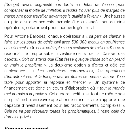
(Orange) avons augmenté nos tarifs au début de l’année pour
compenser la moitié de l’inflation. Il faudra trouver plus de marges de
manœuvre pour travailler davantage la qualité à l’avenir
». Une hausse
du prix des abonnements semble être envisagée par certains
opérateurs, notamment pour financer le génie civil.
Pour Antoine Darodes, chaque opérateur a «
sa part de chemin à
faire sur les bouts de génie civil avec 500 000 locaux en souffrance
actuellement
». Or «
cela coûte plusieurs centaines de milliers d’euros
»
reconnaît le responsable investissements de la Caisse des
dépôts. «
Soit on attend que l’État fasse quelque chose soit on prend
en main le problème
». La deuxième option a d’ores et déjà été
enclenchée : «
Les opérateurs commerciaux, les opérateurs
d’infrastructures et la Banque des territoires se mettent autour d’une
table pour apporter la réponse et financer
». Un système de
financement est donc en cours d’élaboration où «
tout le monde
met la main à la poche
». Cet accord inédit n’est tout de même pas
simple à mettre en œuvre opérationnellement et vise à apporter une
capacité d’investissement pour les raccordements complexes. «
Cela ne va pas résoudre toutes les problématiques, il reste celle du
domaine privé
».