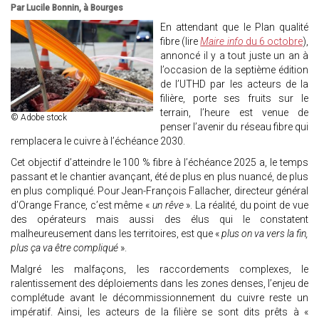
Par Lucile Bonnin, à Bourges
En attendant que le Plan qualité
fibre (lire
Maire info
du 6 octobre
),
annoncé il y a tout juste un an à
l’occasion de la septième édition
de l’UTHD par les acteurs de la
filière, porte ses fruits sur le
terrain, l’heure est venue de
© Adobe stock
penser l’avenir du réseau fibre qui
remplacera le cuivre à l’échéance 2030.
Cet objectif d’atteindre le 100 % fibre à l’échéance 2025 a, le temps
passant et le chantier avançant, été de plus en plus nuancé, de plus
en plus compliqué. Pour Jean-François Fallacher, directeur général
d’Orange France, c’est même «
un rêve
». La réalité, du point de vue
des opérateurs mais aussi des élus qui le constatent
malheureusement dans les territoires, est que «
plus on va vers la fin,
plus ça va être compliqué
».
Malgré les malfaçons, les raccordements complexes, le
ralentissement des déploiements dans les zones denses, l’enjeu de
complétude avant le décommissionnement du cuivre reste un
impératif. Ainsi, les acteurs de la filière se sont dits prêts à «