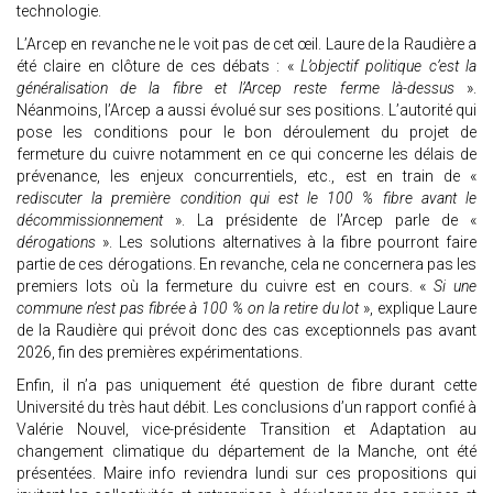
technologie.
L’Arcep en revanche ne le voit pas de cet œil. Laure de la Raudière a
été claire en clôture de ces débats : «
L’objectif politique c’est la
généralisation de la fibre et l’Arcep reste ferme là-dessus
».
Néanmoins, l’Arcep a aussi évolué sur ses positions. L’autorité qui
pose les conditions pour le bon déroulement du projet de
fermeture du cuivre notamment en ce qui concerne les délais de
prévenance, les enjeux concurrentiels, etc., est en train de «
rediscuter la première condition qui est le 100 % fibre avant le
décommissionnement
». La présidente de l’Arcep parle de «
dérogations
». Les solutions alternatives à la fibre pourront faire
partie de ces dérogations. En revanche, cela ne concernera pas les
premiers lots où la fermeture du cuivre est en cours. «
Si une
commune n’est pas fibrée à 100 % on la retire du lot
», explique Laure
de la Raudière qui prévoit donc des cas exceptionnels pas avant
2026, fin des premières expérimentations.
Enfin, il n’a pas uniquement été question de fibre durant cette
Université du très haut débit. Les conclusions d’un rapport confié à
Valérie Nouvel, vice-présidente Transition et Adaptation au
changement climatique du département de la Manche, ont été
présentées. Maire info reviendra lundi sur ces propositions qui