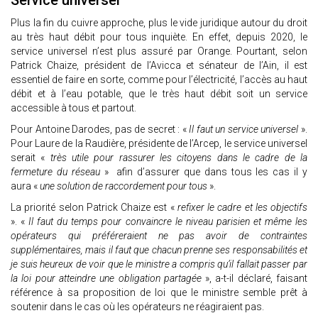
Service universel
Plus la fin du cuivre approche, plus le vide juridique autour du droit
au très haut débit pour tous inquiète. En effet, depuis 2020, le
service universel n’est plus assuré par Orange. Pourtant, selon
Patrick Chaize, président de l’Avicca et sénateur de l’Ain, il est
essentiel de faire en sorte, comme pour l’électricité, l’accès au haut
débit et à l’eau potable, que le très haut débit soit un service
accessible à tous et partout.
Pour Antoine Darodes, pas de secret : «
Il faut un service universel
».
Pour Laure de la Raudière, présidente de l’Arcep, le service universel
serait «
très utile pour rassurer les citoyens dans le cadre de la
fermeture du réseau
» afin d’assurer que dans tous les cas il y
aura «
une solution de raccordement pour tous
».
La priorité selon Patrick Chaize est «
refixer le cadre et les objectifs
». «
Il faut du temps pour convaincre le niveau parisien et même les
opérateurs qui préféreraient ne pas avoir de contraintes
supplémentaires, mais il faut que chacun prenne ses responsabilités et
je suis heureux de voir que le ministre a compris qu’il fallait passer par
la loi pour atteindre une obligation partagée
», a-t-il déclaré, faisant
référence à sa proposition de loi que le ministre semble prêt à
soutenir dans le cas où les opérateurs ne réagiraient pas.