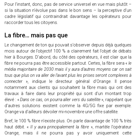
Pour l’instant, donc, pas de service universel en vue mais plutôt –
si la situation n’évolue pas dans le bon sens – la perceptive d’un
cadre législatif qui contraindrait davantage les opérateurs pour
raccorder tous les citoyens.
La fibre… mais pas que
Le changement de ton qui pouvait s’observer depuis déjà quelques
mois autour de l’objectif 100 % a clairement fait l’objet de débats
hier à Bourges. D’abord, du côté des opérateurs, il est clair que la
fibre ne pourra pas être accessible partout. Certes, la fibre sera «
le
média majoritaire de 2030 mais il y aura d’autres moyens car on sait
tous que plus on va aller de l’avant plus les prises seront complexes à
connecter
», indique le directeur général d’Orange. Il pense
notamment aux clients qui souhaitent la fibre mais qui ont des
travaux à faire dans leur propriété qui sont d’un montant trop
élevé : «
Dans ce cas, on pourra aller vers du satellite
», rappelant que
d’autres solutions existent comme la 4G/5G fixe par exemple.
Orange va d’ailleurs dévoiler mi-novembre une offre satellite.
Bref, le 100 % fibre n’existe plus. On parle davantage de 100 % très
haut débit. «
Il y aura principalement la fibre
», martèle l’opérateur
Orange, mais il ne pourra pas y avoir uniquement cette