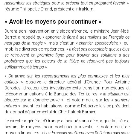
rassembler les stratégies pour le présent tout en préparant l’avenir
»,
résume Philippe Le Grand, président d’InfraNum.
« Avoir les moyens pour continuer »
Durant son intervention en visioconférence, le ministre Jean-Noël
Barrot a rappelé qu’«
apporter la fibre à des millions de Français ce
n’est pas de la magie
» mais c’est un «
chantier spectaculaire
» qui
mobilise diverses compétences. «
Il n’est pas acceptable que les élus
se retrouvent en première ligne pour trouver des solutions à des
problèmes que les acteurs de la filière ne résolvent pas toujours
suffisamment à temps
».
«
On arrive sur les raccordements les plus complexes et les plus
coûteux
», observe le directeur général d’Orange. Pour Antoine
Darodes, directeur des investissements transition numériques et
télécommunications à la Banque des Territoires, «
la situation est
bloquée sur le domaine privé
» et notamment sur les «
derniers
mètres
» avant les habitations, comme l’observe le vice-président
du conseil départemental du Cher Patrick Barnier.
Le directeur général d’Orange a indiqué sans détour que la filière a
besoin de moyens pour continuer à investir, et notamment de
moyens financiers. «
Les Français souffrent avec l’inflation mais nous