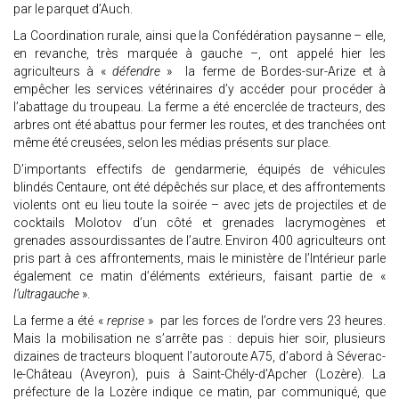
par le parquet d’Auch.
La Coordination rurale, ainsi que la Confédération paysanne – elle,
en revanche, très marquée à gauche –, ont appelé hier les
agriculteurs à «
défendre
» la ferme de Bordes-sur-Arize et à
empêcher les services vétérinaires d’y accéder pour procéder à
l’abattage du troupeau. La ferme a été encerclée de tracteurs, des
arbres ont été abattus pour fermer les routes, et des tranchées ont
même été creusées, selon les médias présents sur place.
D’importants effectifs de gendarmerie, équipés de véhicules
blindés Centaure, ont été dépêchés sur place, et des affrontements
violents ont eu lieu toute la soirée – avec jets de projectiles et de
cocktails Molotov d’un côté et grenades lacrymogènes et
grenades assourdissantes de l’autre. Environ 400 agriculteurs ont
pris part à ces affrontements, mais le ministère de l’Intérieur parle
également ce matin d’éléments extérieurs, faisant partie de «
l’ultragauche
».
La ferme a été «
reprise
» par les forces de l’ordre vers 23 heures.
Mais la mobilisation ne s’arrête pas : depuis hier soir, plusieurs
dizaines de tracteurs bloquent l’autoroute A75, d’abord à Séverac-
le-Château (Aveyron), puis à Saint-Chély-d’Apcher (Lozère). La
préfecture de la Lozère indique ce matin, par communiqué, que