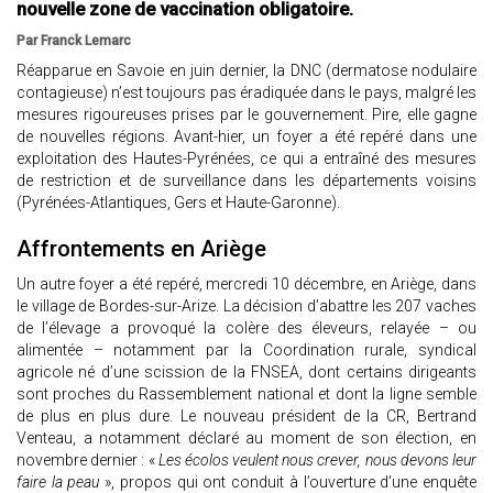
nouvelle zone de vaccination obligatoire.
Par Franck Lemarc
Réapparue en Savoie en juin dernier, la DNC (dermatose nodulaire
contagieuse) n’est toujours pas éradiquée dans le pays, malgré les
mesures rigoureuses prises par le gouvernement. Pire, elle gagne
de nouvelles régions. Avant-hier, un foyer a été repéré dans une
exploitation des Hautes-Pyrénées, ce qui a entraîné des mesures
de restriction et de surveillance dans les départements voisins
(Pyrénées-Atlantiques, Gers et Haute-Garonne).
Affrontements en Ariège
Un autre foyer a été repéré, mercredi 10 décembre, en Ariège, dans
le village de Bordes-sur-Arize. La décision d’abattre les 207 vaches
de l’élevage a provoqué la colère des éleveurs, relayée – ou
alimentée – notamment par la Coordination rurale, syndical
agricole né d’une scission de la FNSEA, dont certains dirigeants
sont proches du Rassemblement national et dont la ligne semble
de plus en plus dure. Le nouveau président de la CR, Bertrand
Venteau, a notamment déclaré au moment de son élection, en
novembre dernier : «
Les écolos veulent nous crever, nous devons leur
faire la peau
», propos qui ont conduit à l’ouverture d’une enquête