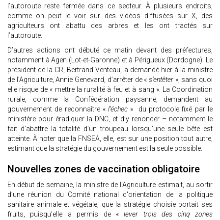
l’autoroute reste fermée dans ce secteur. À plusieurs endroits,
comme on peut le voir sur des vidéos diffusées sur X, des
agriculteurs ont abattu des arbres et les ont tractés sur
l’autoroute.
D’autres actions ont débuté ce matin devant des préfectures,
notamment à Agen (Lot-et-Garonne) et à Périgueux (Dordogne). Le
président de la CR, Bertrand Venteau, a demandé hier à la ministre
de l’Agriculture, Annie Genevard, d’arrêter de «
s’entêter
», sans quoi
elle risque de « mettre la ruralité à feu et à sang ». La Coordination
rurale, comme la Confédération paysanne, demandent au
gouvernement de reconnaître «
l’échec
» du protocole fixé par le
ministère pour éradiquer la DNC, et d’y renoncer – notamment le
fait d’abattre la totalité d’un troupeau lorsqu’une seule bête est
atteinte. À noter que la FNSEA, elle, est sur une position tout autre,
estimant que la stratégie du gouvernement est la seule possible.
Nouvelles zones de vaccination obligatoire
En début de semaine, la ministre de l’Agriculture estimait, au sortir
d’une réunion du Comité national d'orientation de la politique
sanitaire animale et végétale, que la stratégie choisie portait ses
fruits, puisqu’elle a permis de «
lever trois des cinq zones