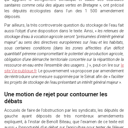
sanitaires comme celui des algues vertes en Bretagne
», ont précisé
les députés écologistes dans l’un des 1 500 amendement
déposés.
Par ailleurs, la très controversée question du stockage de l’eau fait
aussi l’objet d’une disposition dans le texte. Ainsi, «
les retenues de
stockage d'eau à vocation agricole seront "présumées d'intérêt général
majeur" au sens des directives européennes sur l'eau et les habitats,
sous certaines conditions (dans les zones affectées d’un déficit
quantitatif pérenne compromettant le potentiel de production agricole,
obligation d’une démarche territoriale concertée sur la répartition de la
ressource en eau entre l’ensemble des usagers...)
», peut-on lire sur
le
site Vie-publique.fr
. Le gouvernement va proposer par amendement
de réintroduire une mesure supprimée par le Sénat afin de «
faciliter
les projets de stockage de l'eau présentant un intérêt général majeur
».
Une motion de rejet pour contourner les
débats
Accusés de faire de l’obstruction par les syndicats, les députés de
gauche ayant déposés de très nombreux amendements
expliquent, à l’instar de Benoît Biteau, que l’examen de ce texte est
aussi «
l’opportunité d’un débat sur l’agriculture pour tenter de l’élever