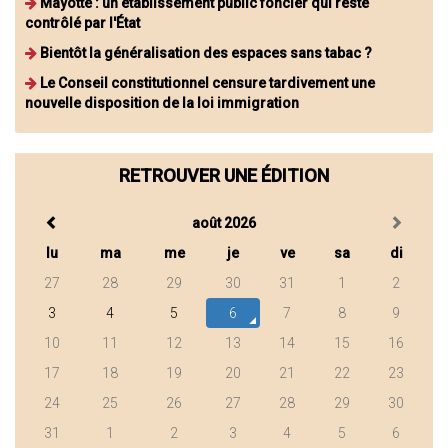
Mayotte : un établissement public foncier qui reste
contrôlé par l'État
Bientôt la généralisation des espaces sans tabac ?
Le Conseil constitutionnel censure tardivement une
nouvelle disposition de la loi immigration
RETROUVER UNE ÉDITION
août 2026
lu
ma
me
je
ve
sa
di
27
28
29
30
31
1
2
3
4
5
6
7
8
9
10
11
12
13
14
15
16
17
18
19
20
21
22
23
24
25
26
27
28
29
30
31
1
2
3
4
5
6