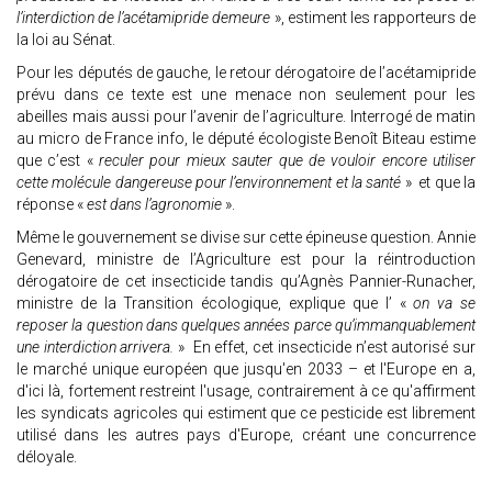
l’interdiction de l’acétamipride demeure
», estiment les rapporteurs de
la loi au Sénat.
Pour les députés de gauche, le retour dérogatoire de l’acétamipride
prévu dans ce texte est une menace non seulement pour les
abeilles mais aussi pour l’avenir de l’agriculture. Interrogé de matin
au micro de France info, le député écologiste Benoît Biteau estime
que c’est «
reculer pour mieux sauter que de vouloir encore utiliser
cette molécule dangereuse pour l’environnement et la santé
» et que la
réponse «
est dans l’agronomie
».
Même le gouvernement se divise sur cette épineuse question. Annie
Genevard, ministre de l’Agriculture est pour la réintroduction
dérogatoire de cet insecticide tandis qu’Agnès Pannier-Runacher,
ministre de la Transition écologique, explique que l’ «
on va se
reposer la question dans quelques années parce qu’immanquablement
une interdiction arrivera.
» En effet, cet insecticide n’est autorisé sur
le marché unique européen que jusqu'en 2033 – et l'Europe en a,
d'ici là, fortement restreint l'usage, contrairement à ce qu'affirment
les syndicats agricoles qui estiment que ce pesticide est librement
utilisé dans les autres pays d'Europe, créant une concurrence
déloyale.