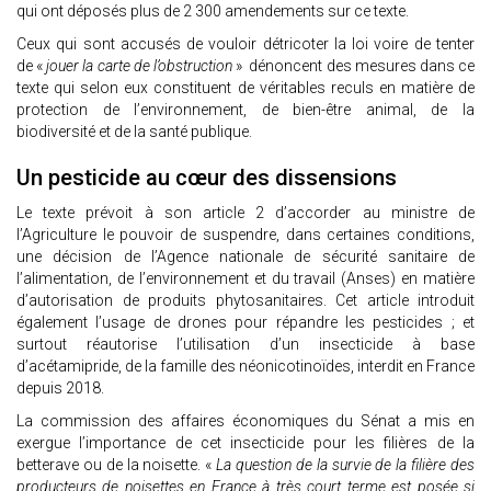
qui ont déposés plus de 2 300 amendements sur ce texte.
Ceux qui sont accusés de vouloir détricoter la loi voire de tenter
de «
jouer la carte de l’obstruction
» dénoncent des mesures dans ce
texte qui selon eux constituent de véritables reculs en matière de
protection de l’environnement, de bien-être animal, de la
biodiversité et de la santé publique.
Un pesticide au cœur des dissensions
Le texte prévoit à son article 2 d’accorder au ministre de
l’Agriculture le pouvoir de suspendre, dans certaines conditions,
une décision de l’Agence nationale de sécurité sanitaire de
l’alimentation, de l’environnement et du travail (Anses) en matière
d’autorisation de produits phytosanitaires. Cet article introduit
également l’usage de drones pour répandre les pesticides ; et
surtout réautorise l’utilisation d’un insecticide à base
d’acétamipride, de la famille des néonicotinoïdes, interdit en France
depuis 2018.
La commission des affaires économiques du Sénat a mis en
exergue l’importance de cet insecticide pour les filières de la
betterave ou de la noisette. «
La question de la survie de la filière des
producteurs de noisettes en France à très court terme est posée si