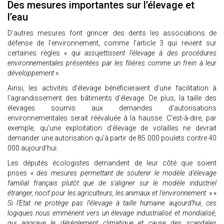
Des mesures importantes sur l’élevage et
l’eau
D’autres mesures font grincer des dents les associations de
défense de l’environnement, comme l’article 3 qui revient sur
certaines règles «
qui assujettissent l’élevage à des procédures
environnementales présentées par les filières comme un frein à leur
développement
».
Ainsi, les activités d’élevage bénéficieraient d’une facilitation à
l'agrandissement des bâtiments d'élevage. De plus, la taille des
élevages soumis aux demandes d'autorisations
environnementales serait réévaluée à la hausse. C’est-à-dire, par
exemple, qu’une exploitation d'élevage de volailles ne devrait
demander une autorisation qu'à partir de 85 000 poulets contre 40
000 aujourd'hui.
Les députés écologistes demandent de leur côté que soient
prises «
des mesures permettant de soutenir le modèle d'élevage
familial français plutôt que de s'aligner sur le modèle industriel
étranger, nocif pour les agriculteurs, les animaux et l'environnement.
» «
Si l’Etat ne protège pas l’élevage à taille humaine aujourd’hui, ces
logiques nous emmènent vers un élevage industrialisé et mondialisé,
qui aggrave le dérèglement climatique et cause des scandales