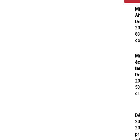
Mi
Af
Dé
20
83
co
Mi
éc
te
Dé
20
53
cr
Dé
20
20
pr