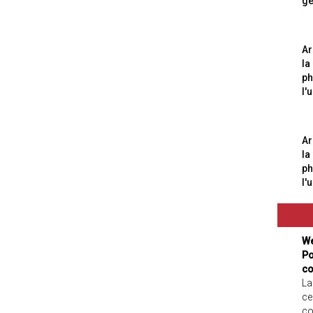
gé
Ar
la
ph
l'
Ar
la
ph
l'
We
Po
co
La
ce
co