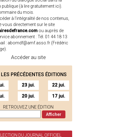
sation du dialogue social dans la
 publique (
à lire gratuitement ici
).
ommaire
du mois.
éder à l'intégralité de nos contenus,
-vous directement sur le site
iresdefrance.com
ou auprès de
rvice abonnement : Tél. 01 44 18 13
ail :
abomdf@amf.asso.fr
(Frédéric
ge).
Accéder au site
E LES PRÉCÉDENTES ÉDITIONS
ui.
23 jui.
22 jui.
ui.
20 jui.
17 jui.
RETROUVEZ UNE ÉDITION
LECTION DU JOURNAL OFFICIEL