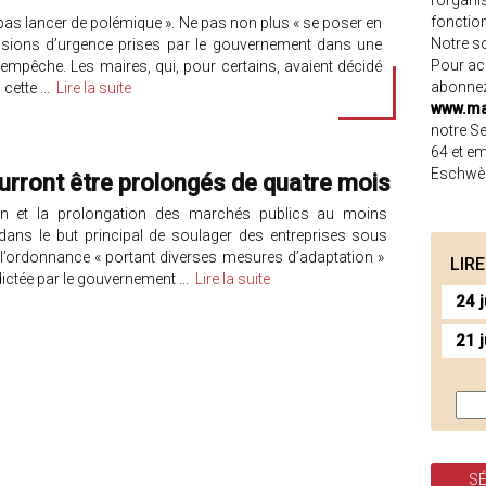
l’organi
fonction
 pas lancer de polémique ». Ne pas non plus « se poser en
Notre
s
sions d’urgence prises par le gouvernement dans une
Pour acc
 n’empêche. Les maires, qui, pour certains, avaient décidé
abonnez
cette ...
Lire la suite
www.ma
notre Se
64 et em
Eschwè
urront être prolongés de quatre mois
ion et la prolongation des marchés publics au moins
ans le but principal de soulager des entreprises sous
 de l’ordonnance « portant diverses mesures d’adaptation »
LIR
ctée par le gouvernement ...
Lire la suite
24 j
21 j
SÉ