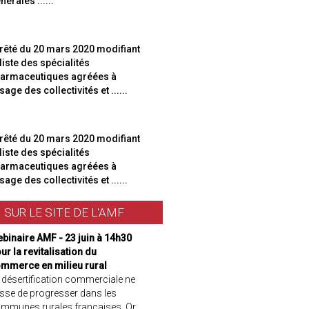
nérales ......
rêté du 20 mars 2020 modifiant
 liste des spécialités
armaceutiques agréées à
usage des collectivités et ......
rêté du 20 mars 2020 modifiant
 liste des spécialités
armaceutiques agréées à
usage des collectivités et ......
SUR LE SITE DE L'AMF
binaire AMF - 23 juin à 14h30
ur la revitalisation du
mmerce en milieu rural
 désertification commerciale ne
sse de progresser dans les
mmunes rurales françaises. Or,