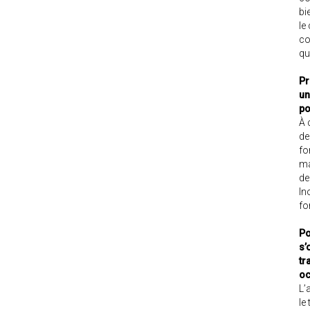
bi
le
co
qu
Pr
un
po
À 
de
fo
ma
de
In
for
Po
s’
tr
oc
L’
le