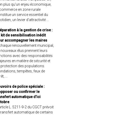
en plus qu’un enjeu économique,
 commerce en zone rurale
nstitue un service essentiel du
otidien, un levier d’attractivité ...
éparation à la gestion de crise :
 kit de sensibilisation inédit
ur accompagner les maires
chaque renouvellement municipal,
 nouveaux élus prennent leurs
nctions avec des responsabilités
jeures en matière de sécurité et
 protection des populations.
ondations, tempêtes, feux de
êt, ...
uvoirs de police spéciale :
opposer ou confirmer le
ansfert automatique d’ici
tobre
article L. 5211-9-2 du CGCT prévoit
 transfert automatique de certains