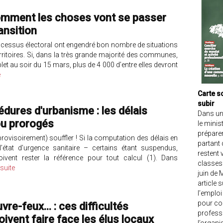
comment les choses vont se passer
ansition
processus électoral ont engendré bon nombre de situations
erritoires. Si, dans la très grande majorité des communes,
let au soir du 15 mars, plus de 4 000 d’entre elles devront
e
Carte sc
subir
édures d'urbanisme : les délais
Dans un
ou prorogés
le minis
préparer
rovisoirement) souffler ! Si la computation des délais en
partant 
état d’urgence sanitaire – certains étant suspendus,
restent 
ivent rester la référence pour tout calcul (1). Dans
classes.
 suite
juin de 
article 
l’emploi
pour con
e-feux... : ces difficultés
professi
ivent faire face les élus locaux