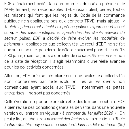
EDF a finalement cédé. Dans un courrier adressé au président de
l’AMF, fin avril, les responsables d’EDF récapitulent, certes, toutes
les raisons qui font que les règles du Code de la commande
publique ne s’appliquent pas aux contrats TRVE, mais ajoute :
«
Toutefois, demeurant attentif aux préoccupations exprimées et tenant
compte des caractéristiques et spécificités des clients relevant du
secteur public, EDF a décidé de faire évoluer les modalités de
paiement »
applicables aux collectivités. Le recul d’EDF ne se fait
que sur un point et pas deux : le délai de paiement passe bien de 15
à 30 jours, mais toujours à compter de
« la date d’émission »
et non
de la date de réception. Il s’agit néanmoins d’une réelle avancée
pour les collectivités concernées.
Attention, EDF précise très clairement que seules les collectivités
sont concernées par cette évolution. Les autres clients non
domestiques ayant accès aux TRVE – notamment les petites
entreprises – ne sont pas concernés.
Cette évolution importante prendra effet dès le mois prochain : EDF
a bien révisé ses conditions générales de vente, dans une nouvelle
version qui entrera en vigueur
« à compter du 1er juillet 2026 »
. On
peut y lire, au chapitre
« paiement des factures »
, la mention :
« Toute
facture doit être payée dans au plus tard dans un délai de trente (30)