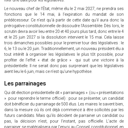
fixer une date pour les législatives.
Le nouveau chef de l’État, même élu le 2 mai 2027, ne prendra ses
fonctions que le 14 mai, à l’expiration du mandat de son
prédécesseur. Ce n’est qu’à partir de cette date qu’il aura donc la
prérogative constitutionnelle de dissoudre l’Assemblée. Dès lors, le
scrutin devra avoir lieu entre 20 et 40 jours plus tard, donc entre le 4
et le 25 juin 2027 si la dissolution intervient le 15 mai. Cela laisse
trois dimanches possibles pour le premier tour des législatives : le
6, le 13 ou le 20 juin. Traditionnellement, un nouveau président élu a
tout intérêt à organiser les législatives le plus tôt possible, pour
profiter de l’effet « état de grâce » qui suit une victoire à la
présidentielle. Il ne serait donc pas surprenant que les législatives
aient lieu le 6 juin, mais ce n’est qu’une hypothèse.
Les parrainages
Qui dit élection présidentielle dit « parrainages » (ou « présentations
» pour reprendre le terme officiel) : pour se présenter, un candidat
doit bénéficier du parrainage de 500 élus. Les maires le savent bien,
dans la mesure où ils ont déjà commencé à être sollicités par les
futurs candidats. Mais qu’ils décident de parrainer un candidat ou
pas, la décision n’est, pour l’instant, pas officielle. L’acte de
parrainer se matérialisera par l’envoi au Conseil constitutionnel, en