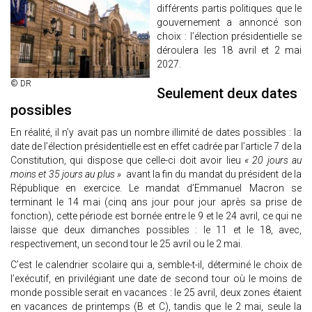
différents partis politiques que le
gouvernement a annoncé son
choix : l’élection présidentielle se
déroulera les 18 avril et 2 mai
2027.
© DR
Seulement deux dates
possibles
En réalité, il n’y avait pas un nombre illimité de dates possibles : la
date de l’élection présidentielle est en effet cadrée par l’article 7 de la
Constitution, qui dispose que celle-ci doit avoir lieu
« 20 jours au
moins et 35 jours au plus »
avant la fin du mandat du président de la
République en exercice. Le mandat d’Emmanuel Macron se
terminant le 14 mai (cinq ans jour pour jour après sa prise de
fonction), cette période est bornée entre le 9 et le 24 avril, ce qui ne
laisse que deux dimanches possibles : le 11 et le 18, avec,
respectivement, un second tour le 25 avril ou le 2 mai.
C’est le calendrier scolaire qui a, semble-t-il, déterminé le choix de
l’exécutif, en privilégiant une date de second tour où le moins de
monde possible serait en vacances : le 25 avril, deux zones étaient
en vacances de printemps (B et C), tandis que le 2 mai, seule la