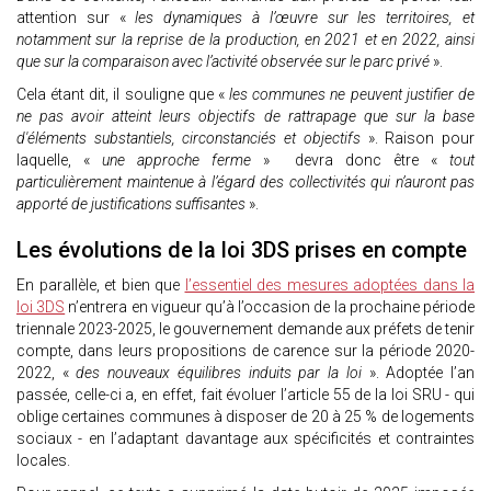
attention sur «
les dynamiques à l’œuvre sur les territoires, et
notamment sur la reprise de la production, en 2021 et en 2022, ainsi
que sur la comparaison avec l’activité observée sur le parc privé
».
Cela étant dit, il souligne que «
les communes ne peuvent justifier de
ne pas avoir atteint leurs objectifs de rattrapage que sur la base
d'éléments substantiels, circonstanciés et objectifs
». Raison pour
laquelle, «
une approche ferme
» devra donc être «
tout
particulièrement maintenue à l’égard des collectivités qui n’auront pas
apporté de justifications suffisantes
».
Les évolutions de la loi 3DS prises en compte
En parallèle, et bien que
l’essentiel des mesures adoptées dans la
loi 3DS
n’entrera en vigueur qu’à l’occasion de la prochaine période
triennale 2023-2025, le gouvernement demande aux préfets de tenir
compte, dans leurs propositions de carence sur la période 2020-
2022, «
des nouveaux équilibres induits par la loi
». Adoptée l’an
passée, celle-ci a, en effet, fait évoluer l’article 55 de la loi SRU - qui
oblige certaines communes à disposer de 20 à 25 % de logements
sociaux - en l’adaptant davantage aux spécificités et contraintes
locales.