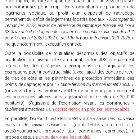
Pour rappel, ce texte a supprimé la date butoir de 2025 imposée
aux communes pour remplir leurs obligations de production de
logements sociaux, au profit d’un dispositif de rattrapage
permanent du déficit de logements locatifs sociaux. «
A compter du
1er janvier 2023, le taux de référence de rattrapage triennal est fixé à
33 % du déficit de logements sociaux et se substitue aux taux de 50 %
pour le triennal 2020-2022 et de 100 % pour le triennal 2023-2025
»,
indique notamment l’exécutif en annexe.
Outre la possibilité de mutualiser désormais des objectifs de
production au niveau intercommunal, la loi 3DS a également
refondu les trois régimes d'exemptions en élargissant les
exemptions pour inconstructibilité (avec l’ajout des zones de recul
de trait de côte et les périmètres de protection immédiats des
points de captage) et pour «
faible tension du marché locatif social
»
(ouverte à tous les territoires SRU et ne concerne plus seulement
les communes situées hors agglomération de plus de 30 000
habitants). S’agissant de l'exemption visant les communes «
faiblement attractives
»,
un décret vient d’en préciser les modalités
.
En parallèle, l’exécutif invite les préfets à se «
saisir des nouveaux
contrats de mixité sociale
» (dont l’élaboration doit être
systématiquement proposée aux communes carencées), à
propos desquels
un guide vient d’être publié
.