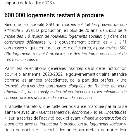
apports de la loi dite « 3DS ».
600 000 logements restant à produire
Bien que le dispositif SRU ait «
largement fait les preuves de son
efficacité
» avec la production, en plus de 20 ans, de «
plus de la
moitié des 1,8 million de nouveaux logements sociaux (...) dans des
communes déficitaires
», le gouvernement pointe les «
1 111
communes
» qui demeurent encore déficitaires, «
pour environ 600
000 logements restant à produire, sur des territoires connaissant de
très forts besoins
».
Parmi les orientations générales inscrites dans cette instruction
pour le bilan triennal 2020-2022, le gouvernement dit ainsi attendre
comme les années précédentes, de la part des préfets, «
une
fermeté vis-à-vis des communes éloignées de l’atteinte de leurs
objectifs (...) dans l’analyse des bilans triennaux et les intentions de
carence, puis les décisions de constat de carence
».
Il rappelle, toutefois, que cette période a été marquée par la crise
sanitaire avec un «
ralentissement de l’économie
» et les «
incertitudes
» sur la reprise de l’activité, ceux-ci ayant «
freiné la construction de
logements, avec un impact sur la production de logements sociaux
».
Dans ce contexte, l’exécutif demande aux préfets de porter leur