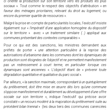
ci oriente la production sur son territoire vers les produits les plus
sociaux
». Tout comme le respect des objectifs d’attribution «
en
faveur des ménages prioritaires, relevant du droit au logement, ou
encore du premier quartile de ressources
».
Malgré la prise en compte de particularités locales, l’exécutif insiste
également sur «
l’impératif d’une application homogène du dispositif
sur le territoire
» avec «
un traitement similaire (...) appliqué aux
communes présentant des contextes comparables
».
Pour ce qui est des sanctions, les ministres demandent aux
préfets de porter «
une attention particulière à la reprise des
autorisations d’urbanisme dans les communes dont les dynamiques de
production sont éloignées de l’objectif et ne permettent manifestement
pas un redressement à court terme, en particulier lorsque ces
dynamiques sont anciennes
». L’objectif étant de «
prévenir toute
dégradation quantitative et qualitative du parc social
».
Par ailleurs, «
la sanction maximale, correspondant à un quintuplement
du prélèvement, doit être mise en œuvre dès lors qu’une commune
s’oppose manifestement et durablement au développement d’une offre
sociale sur son territoire
», indique l’exécutif qui précise avoir
constaté «
un recours modéré à la majoration du prélèvement suite au
précédent bilan triennal
» (les deux tiers des communes carencées