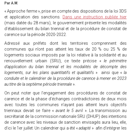
Par A.W.
« Approche ferme », prise en compte des dispositions de la loi 3DS
et application des sanctions.
Dans une instruction publiée hier
(mais datée du 28 mars), le gouvernement présente les modalités
d’établissement du bilan triennal et de la procédure de constat de
carence sur la période 2020-2022.
Adressé aux préfets dont les territoires comprennent des
communes qui n’ont pas atteint les taux de 20 % ou 25 % de
logements sociaux imposés par la loi relative à la solidarité et au
renouvellement urbain (SRU), ce texte précise «
le périmètre
d’application du bilan triennal et les modalités de décompte des
logements, sur les plans quantitatifs et qualitatifs
» ainsi que «
la
conduite et le calendrier de la procédure de carence à mener en 2023
au titre de la septième période triennale
».
On peut noter que l’engagement des procédures de constat de
carence et de la phase d’échanges contradictoires de deux mois
avec toutes les communes n’ayant pas atteint leurs objectifs
triennaux devait se faire «
avant le 5 avril
». La transmission au
secrétariat de la commission nationale SRU (DHUP) des intentions
de carence avec les niveaux de sanction envisagés aura lieu, elle,
d’ici le 1er juillet. Un calendrier qui a été «
adapté
» afin d’intégrer les