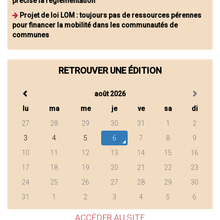
précise la réglementation
Projet de loi LOM : toujours pas de ressources pérennes
pour financer la mobilité dans les communautés de
communes
RETROUVER UNE ÉDITION
août 2026
lu
ma
me
je
ve
sa
di
27
28
29
30
31
1
2
3
4
5
6
7
8
9
10
11
12
13
14
15
16
17
18
19
20
21
22
23
24
25
26
27
28
29
30
31
1
2
3
4
5
6
ACCÉDER AU SITE