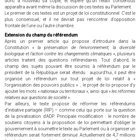
donc à nouveau sa copie, et espère qu’un relatif consensus
apparaîtra avant même la discussion de ces textes au Parlement.
Le premier de ces textes est un projet de loi constitutionnel. C’est le
plus consensuel, et il ne devrait pas rencontrer d’opposition
frontale de l’une ou l’autre chambre.
Extension du champ du référendum
Après un premier article qui propose d’introduire dans la
Constitution «
la préservation de l’environnement, la diversité
biologique et l’action contre les changements climatiques
», plusieurs
articles traitent des questions référendaires. Tout d’abord, le
champ des sujets pouvant être soumis à référendum par le
président de la République serait étendu : aujourd’hui, il peut être
organisé un référendum sur tout projet de loi relatif à «
l’organisation des pouvoirs publics » ; le projet de loi propose d’y
ajouter les mots «
nationaux ou territoriaux
», ainsi que «
les réformes
relatives aux questions de société
».
Par ailleurs, le texte propose de réformer les référendums
d’initiative partagée (RIP) – comme celui qui porte sur la question
de la privatisation d’ADP. Principale modification : le nombre de
soutiens citoyens à la proposition de loi permettant d’obliger le
gouvernement à soumettre le texte au Parlement ou à organiser un
référendum serait fortement diminué. Actuellement de 4,7 millions