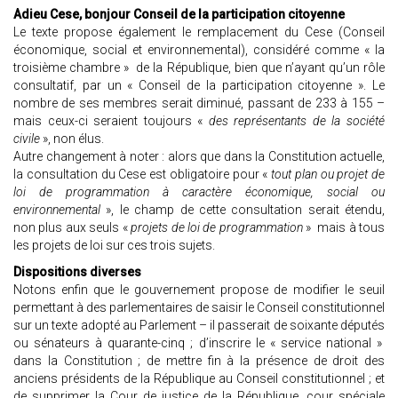
Adieu Cese, bonjour Conseil de la participation citoyenne
Le texte propose également le remplacement du Cese (Conseil
économique, social et environnemental), considéré comme « la
troisième chambre » de la République, bien que n’ayant qu’un rôle
consultatif, par un « Conseil de la participation citoyenne ». Le
nombre de ses membres serait diminué, passant de 233 à 155 –
mais ceux-ci seraient toujours «
des représentants de la société
civile
», non élus.
Autre changement à noter : alors que dans la Constitution actuelle,
la consultation du Cese est obligatoire pour «
tout plan ou projet de
loi de programmation à caractère économique, social ou
environnemental
», le champ de cette consultation serait étendu,
non plus aux seuls «
projets de loi de programmation
» mais à tous
les projets de loi sur ces trois sujets.
Dispositions diverses
Notons enfin que le gouvernement propose de modifier le seuil
permettant à des parlementaires de saisir le Conseil constitutionnel
sur un texte adopté au Parlement – il passerait de soixante députés
ou sénateurs à quarante-cinq ; d’inscrire le « service national »
dans la Constitution ; de mettre fin à la présence de droit des
anciens présidents de la République au Conseil constitutionnel ; et
de supprimer la Cour de justice de la République, cour spéciale