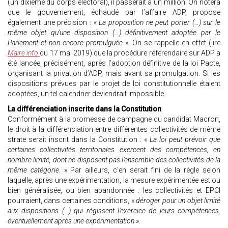
(un dixième du corps électoral), il passerait à un million. On notera
que le gouvernement, échaudé par l’affaire ADP, propose
également une précision : «
La proposition ne peut porter (…) sur le
même objet qu’une disposition (…) définitivement adoptée par le
Parlement et non encore promulguée
». On se rappelle en effet (lire
Maire info
du 17 mai 2019) que la procédure référendaire sur ADP a
été lancée, précisément, après l’adoption définitive de la loi Pacte,
organisant la privation d’ADP, mais avant sa promulgation. Si les
dispositions prévues par le projet de loi constitutionnelle étaient
adoptées, un tel calendrier deviendrait impossible.
La différenciation inscrite dans la Constitution
Conformément à la promesse de campagne du candidat Macron,
le droit à la différenciation entre différentes collectivités de même
strate serait inscrit dans la Constitution : «
La loi peut prévoir que
certaines collectivités territoriales exercent des compétences, en
nombre limité, dont ne disposent pas l’ensemble des collectivités de la
même catégorie.
» Par ailleurs, c’en serait fini de la règle selon
laquelle, après une expérimentation, la mesure expérimentée est ou
bien généralisée, ou bien abandonnée : les collectivités et EPCI
pourraient, dans certaines conditions, «
déroger pour un objet limité
aux dispositions (…) qui régissent l’exercice de leurs compétences,
éventuellement après une expérimentation
».