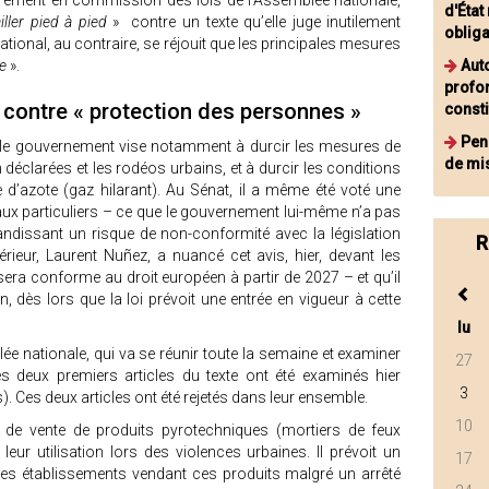
trement en commission des lois de l’Assemblée nationale,
d'État
iller pied à pied
» contre un texte qu’elle juge inutilement
oblig
tional, au contraire, se réjouit que les principales mesures
me
».
Aut
profo
 contre « protection des personnes »
consti
Pend
 le gouvernement vise notamment à durcir les mesures de
de mi
 déclarées et les rodéos urbains, et à durcir les conditions
e d’azote (gaz hilarant). Au Sénat, il a même été voté une
 aux particuliers – ce que le gouvernement lui-même n’a pas
ndissant un risque de non-conformité avec la législation
R
érieur, Laurent Nuñez, a nuancé cet avis, hier, devant les
era conforme au droit européen à partir de 2027 – et qu’il
n, dès lors que la loi prévoit une entrée en vigueur à cette
lu
e nationale, qui va se réunir toute la semaine et examiner
27
 deux premiers articles du texte ont été examinés hier
3
). Ces deux articles ont été rejetés dans leur ensemble.
10
les de vente de produits pyrotechniques (mortiers de feux
 leur utilisation lors des violences urbaines. Il prévoit un
17
des établissements vendant ces produits malgré un arrêté