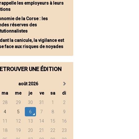
 rappelle les employeurs à leurs
ations
onomie de la Corse : les
ndes réserves des
tutionnalistes
ant la canicule, la vigilance est
se face aux risques de noyades
ETROUVER UNE ÉDITION
août 2026
ma
me
je
ve
sa
di
28
29
30
31
1
2
4
5
6
7
8
9
11
12
13
14
15
16
18
19
20
21
22
23