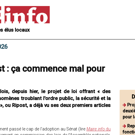
s élus locaux
026
ost : ça commence mal pour
s, depuis hier, le projet de loi offrant « des
D
ènes troublant l'ordre public, la sécurité et la
», ou Ripost, a déjà vu ses deux premiers articles
Proj
deuxiè
pour l
Rep
ément passé le cap de l’adoption au Sénat (lire
Maire info
du
foncti