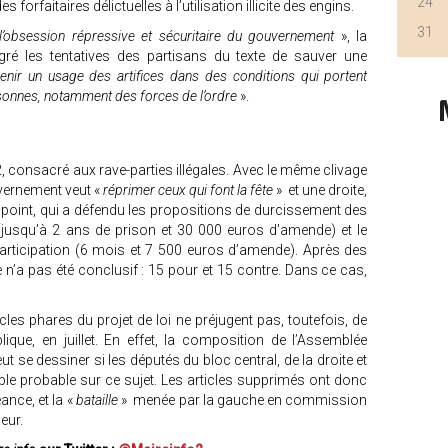
24
 forfaitaires délictuelles à l’utilisation illicite des engins.
31
’obsession répressive et sécuritaire du gouvernement
», la
gré les tentatives des partisans du texte de sauver une
enir un usage des artifices dans des conditions qui portent
rsonnes, notamment des forces de l’ordre
».
 2, consacré aux rave-parties illégales. Avec le même clivage
vernement veut «
réprimer ceux qui font la fête
» et une droite,
point, qui a défendu les propositions de durcissement des
(jusqu’à 2 ans de prison et 30 000 euros d’amende) et le
 participation (6 mois et 7 500 euros d’amende). Après des
le n’a pas été conclusif : 15 pour et 15 contre. Dans ce cas,
es phares du projet de loi ne préjugent pas, toutefois, de
que, en juillet. En effet, la composition de l’Assemblée
eut se dessiner si les députés du bloc central, de la droite et
le probable sur ce sujet. Les articles supprimés ont donc
ance, et la «
bataille
» menée par la gauche en commission
eur.