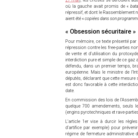
27 mai
), les choses se déroulent au
où la gauche avait promis de «
bata
répressif, et dont le Rassemblement na
aient été «
copiées dans son program
« Obsession sécuritaire »
Pour mémoire, ce texte présenté par
répression contre les free-parties non
de vente et d’utilisation du protoxyd
interdiction pure et simple de ce gaz
défendu, dans un premier temps, bra
européenne. Mais le ministre de l’Int
députés, déclarant que cette mesure s
est donc favorable à cette interdictio
date.
En commission des lois de l’Assemblé
quelque 700 amendements, seuls les
(engins pyrotechniques et rave-parties
L’article 1er vise à durcir les règ
d’artifice par exemple) pour prévenir
régime de fermeture administrative 