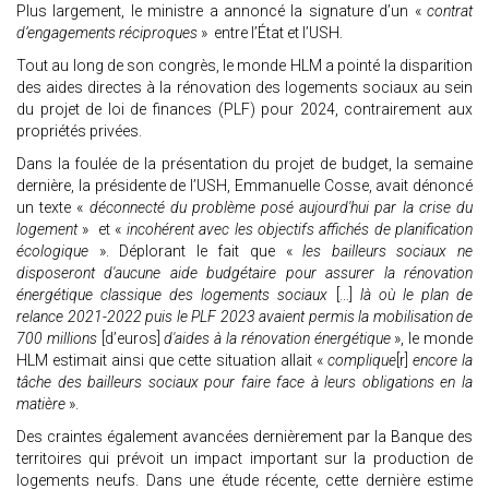
Plus largement, le ministre a annoncé la signature d’un «
contrat
d’engagements réciproques
» entre l’État et l’USH.
Tout au long de son congrès, le monde HLM a pointé la disparition
des aides directes à la rénovation des logements sociaux au sein
du projet de loi de finances (PLF) pour 2024, contrairement aux
propriétés privées.
Dans la foulée de la présentation du projet de budget, la semaine
dernière, la présidente de l’USH, Emmanuelle Cosse, avait dénoncé
un texte «
déconnecté du problème posé aujourd'hui par la crise du
logement
» et «
incohérent avec les objectifs affichés de planification
écologique
». Déplorant le fait que «
les bailleurs sociaux ne
disposeront d'aucune aide budgétaire pour assurer la rénovation
énergétique classique des logements sociaux
[…]
là où le plan de
relance 2021-2022 puis le PLF 2023 avaient permis la mobilisation de
700 millions
[d’euros]
d'aides à la rénovation énergétique
», le monde
HLM estimait ainsi que cette situation allait «
complique
[r]
encore la
tâche des bailleurs sociaux pour faire face à leurs obligations en la
matière
».
Des craintes également avancées dernièrement par la Banque des
territoires qui prévoit un impact important sur la production de
logements neufs. Dans une étude récente, cette dernière estime