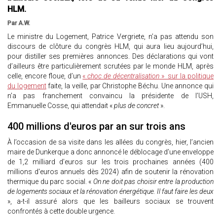
HLM.
Par A.W.
Le ministre du Logement, Patrice Vergriete, n’a pas attendu son
discours de clôture du congrès HLM, qui aura lieu aujourd’hui,
pour distiller ses premières annonces. Des déclarations qui vont
d’ailleurs être particulièrement scrutées par le monde HLM, après
celle, encore floue, d’un
«
choc de décentralisation
» sur la politique
du logement
faite, la veille, par Christophe Béchu. Une annonce qui
n’a pas franchement convaincu la présidente de l’USH,
Emmanuelle Cosse, qui attendait «
plus de concret
».
400 millions d'euros par an sur trois ans
À l’occasion de sa visite dans les allées du congrès, hier, l’ancien
maire de Dunkerque a donc annoncé le déblocage d’une enveloppe
de 1,2 milliard d’euros sur les trois prochaines années (400
millions d'euros annuels dès 2024) afin de soutenir la rénovation
thermique du parc social. «
On ne doit pas choisir entre la production
de logements sociaux et la rénovation énergétique. Il faut faire les deux
», a-t-il assuré alors que les bailleurs sociaux se trouvent
confrontés à cette double urgence.