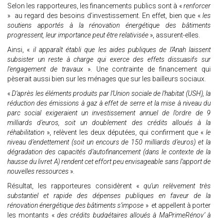
Selon les rapporteures, les financements publics sont à «
renforcer
» au regard des besoins d’investissement. En effet, bien que «
les
soutiens apportés à la rénovation énergétique des bâtiments
progressent, leur importance peut être relativisée
», assurent-elles.
Ainsi, «
il apparaît établi que les aides publiques de l’Anah laissent
subsister un reste à charge qui exerce des effets dissuasifs sur
l’engagement de travaux
». Une contrainte de financement qui
pèserait aussi bien sur les ménages que sur les bailleurs sociaux.
«
D’après les éléments produits par l’Union sociale de l’habitat (USH), la
réduction des émissions à gaz à effet de serre et la mise à niveau du
parc social exigeraient un investissement annuel de l’ordre de 9
milliards d’euros, soit un doublement des crédits alloués à la
réhabilitation
», relèvent les deux députées, qui confirment que «
le
niveau d’endettement (soit un encours de 150 milliards d’euros) et la
dégradation des capacités d’autofinancement (dans le contexte de la
hausse du livret A) rendent cet effort peu envisageable sans l’apport de
nouvelles ressources
».
Résultat, les rapporteures considèrent «
qu’un relèvement très
substantiel et rapide des dépenses publiques en faveur de la
rénovation énergétique des bâtiments s’impose
» et appellent à porter
les montants «
des crédits budgétaires alloués à MaPrimeRénov’ à