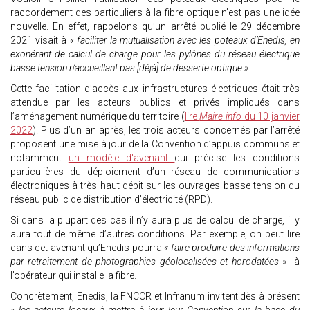
raccordement des particuliers à la fibre optique n’est pas une idée
nouvelle. En effet, rappelons qu’un arrêté publié le 29 décembre
2021 visait à
« faciliter la mutualisation avec les poteaux d’Enedis, en
exonérant de calcul de charge pour les pylônes du réseau électrique
basse tension n’accueillant pas [déjà] de desserte optique »
.
Cette facilitation d’accès aux infrastructures électriques était très
attendue par les acteurs publics et privés impliqués dans
l’aménagement numérique du territoire (
lire
Maire info
du 10 janvier
2022
). Plus d’un an après, les trois acteurs concernés par l’arrêté
proposent une mise à jour de la Convention d’appuis communs et
notamment
un modèle d'avenant
qui précise les conditions
particulières du déploiement d’un réseau de communications
électroniques à très haut débit sur les ouvrages basse tension du
réseau public de distribution d’électricité (RPD).
Si dans la plupart des cas il n’y aura plus de calcul de charge, il y
aura tout de même d’autres conditions. Par exemple, on peut lire
dans cet avenant qu’Enedis pourra
« faire produire des informations
par retraitement de photographies géolocalisées et horodatées »
à
l’opérateur qui installe la fibre.
Concrètement, Enedis, la FNCCR et Infranum invitent dès à présent