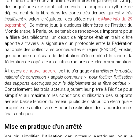
Lors de la conférence annuelle des territoires organisée par l’Arcep,
des inquiétudes se sont fait entendre à propos du rythme de
déploiement de la fibre dans les zones très denses qui est
« très
insuffisant »,
selon le régulateur des télécoms (
lire
Maire info
du 29
septembre
). Ce même jour, à quelques kilomètres de l’Institut du
Monde arabe, à Paris, où se tenait ce rendez-vous important pour
la filière des télécoms, un début de réponse était en train d’être
apporté à travers la signature d’un protocole entre la Fédération
nationale des collectivités concédantes et régies (FNCCR), Enedis,
gestionnaire du réseau de distribution d'électricité et Infranum, la
fédération des opérateurs d’infrastructures de télécommunication.
À travers
ce nouvel accord,
ce trio s’engage
« à améliorer le modèle
national de convention « appuis communs » pour faciliter l’utilisation
des supports électriques pour le déploiement de la fibre optique »
.
Concrètement, les trois acteurs ajoutent leur pierre à l’édifice pour
simplifier au maximum les conditions d’utilisation des supports
aériens basse tension du réseau public de distribution électrique –
propriété des collectivités – pour la réalisation des raccordements
finals optiques.
Mise en pratique d’un arrêté
Vouloir simplifier l'utilisation des poteaux électriques pour le