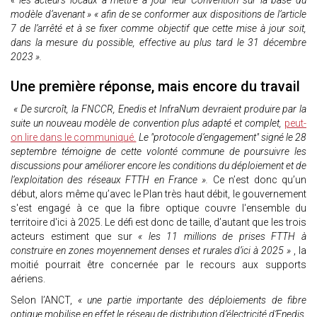
« les acteurs locaux à mettre à jour leur Convention sur la base du
modèle d’avenant » « afin de se conformer aux dispositions de l’article
7 de l’arrêté et à se fixer comme objectif que cette mise à jour soit,
dans la mesure du possible, effective au plus tard le 31 décembre
2023 ».
Une première réponse, mais encore du travail
« De surcroît, la FNCCR, Enedis et InfraNum devraient produire par la
suite un nouveau modèle de convention plus adapté et complet,
peut-
on lire dans le communiqué.
Le "protocole d’engagement" signé le 28
septembre témoigne de cette volonté commune de poursuivre les
discussions pour améliorer encore les conditions du déploiement et de
l’exploitation des réseaux FTTH en France ».
Ce n’est donc qu’un
début, alors même qu’avec le Plan très haut débit, le gouvernement
s'est engagé à ce que la fibre optique couvre l'ensemble du
territoire d'ici à 2025. Le défi est donc de taille, d’autant que les trois
acteurs estiment que sur
« les 11 millions de prises FTTH à
construire en zones moyennement denses et rurales d’ici à 2025 »
, la
moitié pourrait être concernée par le recours aux supports
aériens.
Selon l’ANCT,
« une partie importante des déploiements de fibre
optique mobilise en effet le réseau de distribution d’électricité d’Enedis,