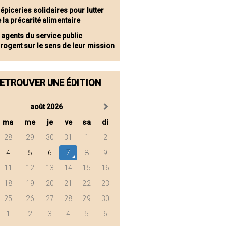
épiceries solidaires pour lutter
 la précarité alimentaire
 agents du service public
rrogent sur le sens de leur mission
ETROUVER UNE ÉDITION
août 2026
ma
me
je
ve
sa
di
28
29
30
31
1
2
4
5
6
7
8
9
11
12
13
14
15
16
18
19
20
21
22
23
25
26
27
28
29
30
1
2
3
4
5
6