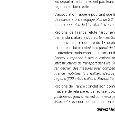
les départements ne voient pas leurs
régions est bien réelle.
L’association rappelle pourtant que l
de relance
», ont «
engagé plus de 2,2 m
2022 «
pour plus de 15 milliards d’euro
Régions de France réfute l’argumen
demandant alors «
d’où sortent les 3
que lors de la rencontre du 13 septe
ministre, celui-ci «
s’est bien gardé de 
ci attendent maintenant, au moment 
Castex «
réponde à des questions pr
infrastructures de transport dans les C
l’an dernier, des mesures pour compens
France mobilités (1,3 milliard d’euro
régions (300 à 400 millions d’euros) ?
».
Régions de France conclut son comm
matière de relance et de reprise, doi
politique du gouvernement comme si celui-
Maire info
reviendra donc dans son édi
Suivez
Mair