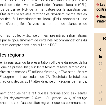
st officiellement présenté ce matin. Mais les premières
on de ce texte devant le Comité des finances locales (CFL),
Les 
lité de ce dernier PLF de la mandature sur la question des
contre
tat aux collectivités territoriales devraient même être en
Des
utien à l’investissement local (Dsil) connaîtrait une
s'inte
ns d’euros, fléchés vers les contrats de relance et de
r les collectivités, selon les premières informations
R
pte par le gouvernement de certaines recommandations du
rant en compte dans le calcul de la DGF.
 les régions
lu
n’a pas attendu la présentation officielle du projet de loi
27
ué de presse, hier, sur le traitement réservé aux régions.
3
effet en baisse de «
50 millions d’euros
», la TVA attribuée aux
 augmentant cependant de 9%. Toutefois, le total des
10
 régions depuis 2017 atteindrait, selon Régions de France,
17
24
ment choquée par le fait que les régions sont les «
seules
s, les départements ? Rien ! Du jamais vu
», s’insurge
31
prenant de voir l’association regretter que les communes et