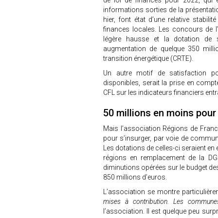
de loi de finances pour 2022, qui e
informations sorties de la présentati
hier, font état d’une relative stabi
finances locales. Les concours de l’É
légère hausse et la dotation de so
augmentation de quelque 350 millio
transition énergétique (CRTE).
Un autre motif de satisfaction pou
disponibles, serait la prise en com
CFL sur les indicateurs financiers ent
50 millions en moins pour
Mais l’association Régions de France 
pour s’insurger, par voie de communiq
Les dotations de celles-ci seraient en 
régions en remplacement de la DGF
diminutions opérées sur le budget des
850 millions d’euros.
L’association se montre particulière
mises à contribution. Les commune
l’association. Il est quelque peu sur