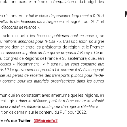
 dotations baisser, même si «
l’amputation
» du budget des
es régions ont «
fait le choix de participer largement à l’effort
illiards de dépenses dans l’urgence
» et signé pour 2021 et
s d’accords de relance
».
t selon lequel «
les finances publiques sont en crise
», se
50 millions annoncés pour la Dsil ?
». L’association souligne
mbre dernier entre les présidents de région et le Premier
leur annoncer la potion amère qui se préparait à Bercy
». Ceux-
du congrès de Régions de France le 30 septembre, que Jean
écises
». Notamment : «
Y aura-t-il un volet consacré aux
PER ? Le gouvernement prendra-t-il, comme il s’y était engagé
er les pertes de recettes des transports publics pour Île-de-
s) comme pour les autorités organisatrices dans les autres
uniqué en constatant avec amertume que les régions, en
vent agir «
dans la défiance, parfois même contre la volonté
ci voulait en réduire le poids pour s’arroger le rôle-titre
».
tion de demain sur le contenu du PLF pour 2022.
e info
sur Twitter :
@Maireinfo2