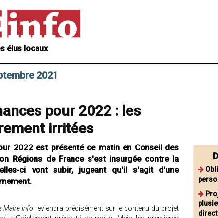
s élus locaux
eptembre 2021
inances pour 2022 : les
rement irritées
pour 2022 est présenté ce matin en Conseil des
D
tion Régions de France s'est insurgée contre la
les-ci vont subir, jugeant qu'il s'agit d'une
Obl
person
rnement.
Proj
plusie
ue
Maire info
reviendra précisément sur le contenu du projet
direc