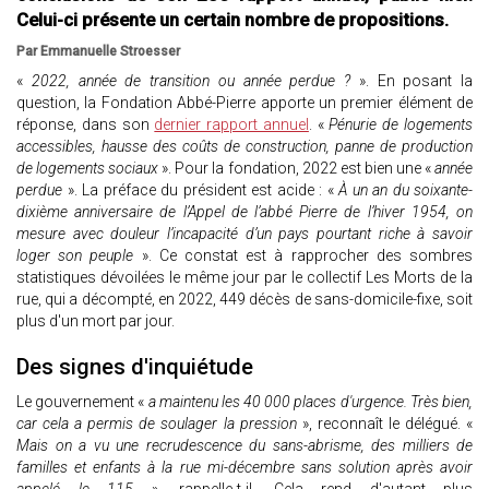
Celui-ci présente un certain nombre de propositions.
Par Emmanuelle Stroesser
«
2022, année de transition ou année perdue ?
». En posant la
question, la Fondation Abbé-Pierre apporte un premier élément de
réponse, dans son
dernier rapport annuel
. «
Pénurie de logements
accessibles, hausse des coûts de construction, panne de production
de logements sociaux
». Pour la fondation, 2022 est bien une «
année
perdue
». La préface du président est acide : «
À un an du soixante-
dixième anniversaire de l’Appel de l’abbé Pierre de l’hiver 1954, on
mesure avec douleur l’incapacité d’un pays pourtant riche à savoir
loger son peuple
». Ce constat est à rapprocher des sombres
statistiques dévoilées le même jour par le collectif Les Morts de la
rue, qui a décompté, en 2022, 449 décès de sans-domicile-fixe, soit
plus d'un mort par jour.
Des signes d'inquiétude
Le gouvernement «
a maintenu les 40 000 places d'urgence. Très bien,
car cela a permis de soulager la pression
», reconnaît le délégué. «
Mais on a vu une recrudescence du sans-abrisme, des milliers de
familles et enfants à la rue mi-décembre sans solution après avoir