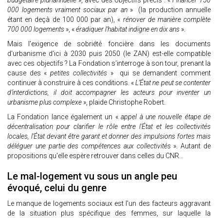
budgétaire pluriannuelle
», avec des objectifs précis : «
Financer 150
000 logements vraiment sociaux par an
» (la production annuelle
étant en deçà de 100 000 par an), «
rénover de manière complète
700 000 logements
», «
éradiquer l’habitat indigne en dix ans
».
Mais l'exigence de sobriété foncière dans les documents
d'urbanisme d'ici à 2030 puis 2050 (le ZAN) est-elle compatible
avec ces objectifs ? La Fondation s'interroge à son tour, prenant la
cause des «
petites collectivités
» qui se demandent comment
continuer à construire à ces conditions. «
L’État ne peut se contenter
d’interdictions, il doit accompagner les acteurs pour inventer un
urbanisme plus complexe
», plaide Christophe Robert.
La Fondation lance également un «
appel à une nouvelle étape de
décentralisation pour clarifier le rôle entre l'État et les collectivités
locales, l'État devant être garant et donner des impulsions fortes mais
déléguer une partie des compétences aux collectivités
». Autant de
propositions qu'elle espère retrouver dans celles du CNR...
Le mal-logement vu sous un angle peu
évoqué, celui du genre
Le manque de logements sociaux est l'un des facteurs aggravant
de la situation plus spécifique des femmes, sur laquelle la