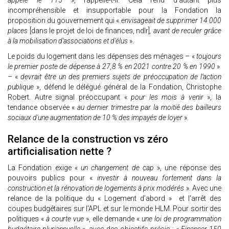
appelé le 115
», rappelle-t-il. Cela rend d'autant plus
incompréhensible et insupportable pour la Fondation la
proposition du gouvernement qui «
envisageait de supprimer 14 000
places
[dans le projet de loi de finances, ndlr]
, avant de reculer grâce
à la mobilisation d'associations et d'élus
».
Le poids du logement dans les dépenses des ménages – «
toujours
le premier poste de dépense à 27,8 % en 2021 contre 20 % en 1990
»
– «
devrait être un des premiers sujets de préoccupation de l’action
publique
», défend le délégué général de la Fondation, Christophe
Robert. Autre signal préoccupant «
pour les mois à venir
», la
tendance observée «
au dernier trimestre par la moitié des bailleurs
sociaux d'une augmentation de 10 % des impayés de loyer
».
Relance de la construction vs zéro
artificialisation nette ?
La Fondation exige «
un changement de cap
», une réponse des
pouvoirs publics pour «
investir à nouveau fortement dans la
construction et la rénovation de logements à prix modérés
». Avec une
relance de la politique du « Logement d’abord » et l'arrêt des
coupes budgétaires sur l'APL et sur le monde HLM. Pour sortir des
politiques «
à courte vue
», elle demande «
une loi de programmation