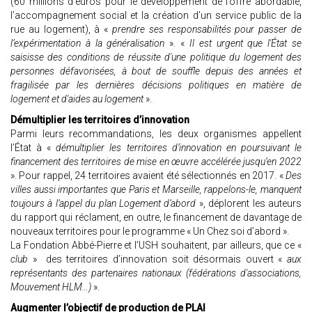
(60 millions d’euros pour le développement de l’offre abordable,
l’accompagnement social et la création d’un service public de la
rue au logement), à «
prendre ses responsabilités pour passer de
l’expérimentation à la généralisation
». «
Il est urgent que l'État se
saisisse des conditions de réussite d'une politique du logement des
personnes défavorisées, à bout de souffle depuis des années et
fragilisée par les dernières décisions politiques en matière de
logement et d'aides au logement
».
Démultiplier les territoires d’innovation
Parmi leurs recommandations, les deux organismes appellent
l’État à «
démultiplier les territoires d’innovation en poursuivant le
financement des territoires de mise en œuvre accélérée jusqu’en 2022
». Pour rappel, 24 territoires avaient été sélectionnés en 2017. «
Des
villes aussi importantes que Paris et Marseille, rappelons-le, manquent
toujours à l’appel du plan Logement d’abord
», déplorent les auteurs
du rapport qui réclament, en outre, le financement de davantage de
nouveaux territoires pour le programme « Un Chez soi d’abord ».
La Fondation Abbé-Pierre et l’USH souhaitent, par ailleurs, que ce «
club
» des territoires d’innovation soit désormais ouvert «
aux
représentants des partenaires nationaux (fédérations d'associations,
Mouvement HLM…)
».
Augmenter l’objectif de production de PLAI