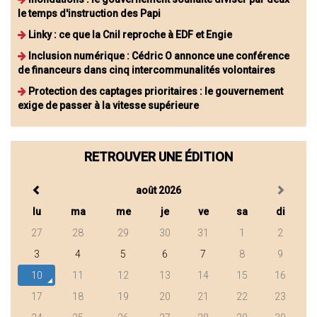
le temps d'instruction des Papi
Linky : ce que la Cnil reproche à EDF et Engie
Inclusion numérique : Cédric O annonce une conférence
de financeurs dans cinq intercommunalités volontaires
Protection des captages prioritaires : le gouvernement
exige de passer à la vitesse supérieure
RETROUVER UNE ÉDITION
août 2026
lu
ma
me
je
ve
sa
di
27
28
29
30
31
1
2
3
4
5
6
7
8
9
10
11
12
13
14
15
16
17
18
19
20
21
22
23