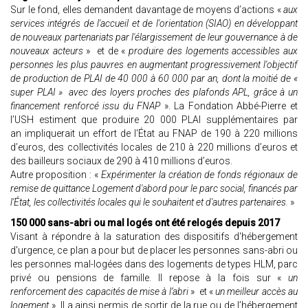
Sur le fond, elles demandent davantage de moyens d’actions «
aux
services intégrés de l'accueil et de l'orientation (SIAO) en développant
de nouveaux partenariats par l'élargissement de leur gouvernance à de
nouveaux acteurs
» et de «
produire des logements accessibles aux
personnes les plus pauvres en augmentant progressivement l'objectif
de production de PLAI de 40 000 à 60 000 par an, dont la moitié de «
super PLAI » avec des loyers proches des plafonds APL, grâce à un
financement renforcé issu du FNAP
». La Fondation Abbé-Pierre et
l’USH estiment que produire 20 000 PLAI supplémentaires par
an impliquerait un effort de l'État au FNAP de 190 à 220 millions
d’euros, des collectivités locales de 210 à 220 millions d’euros et
des bailleurs sociaux de 290 à 410 millions d’euros.
Autre proposition : «
Expérimenter la création de fonds régionaux de
remise de quittance Logement d'abord pour le parc social, financés par
l'État, les collectivités locales qui le souhaitent et d'autres partenaires.
»
150 000 sans-abri ou mal logés ont été relogés depuis 2017
Visant à répondre à la saturation des dispositifs d'hébergement
d'urgence, ce plan a pour but de placer les personnes sans-abri ou
les personnes mal-logées dans des logements de types HLM, parc
privé ou pensions de famille. Il repose à la fois sur «
un
renforcement des capacités de mise à l’abri
» et «
un meilleur accès au
logement
». Il a ainsi permis de sortir de la rue ou de l’hébergement