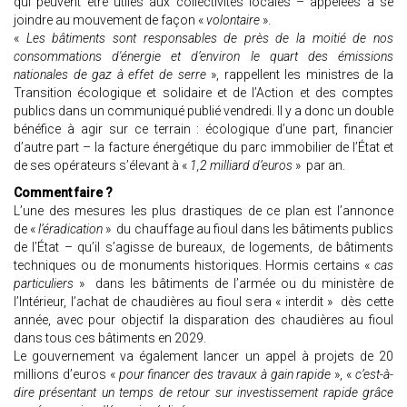
qui peuvent être utiles aux collectivités locales – appelées à se
joindre au mouvement de façon «
volontaire
».
«
Les bâtiments sont responsables de près de la moitié de nos
consommations d'énergie et d’environ le quart des émissions
nationales de gaz à effet de serre
», rappellent les ministres de la
Transition écologique et solidaire et de l’Action et des comptes
publics dans un communiqué publié vendredi. Il y a donc un double
bénéfice à agir sur ce terrain : écologique d’une part, financier
d’autre part – la facture énergétique du parc immobilier de l’État et
de ses opérateurs s’élevant à «
1,2 milliard d’euros
» par an.
Comment faire ?
L’une des mesures les plus drastiques de ce plan est l’annonce
de «
l’éradication
» du chauffage au fioul dans les bâtiments publics
de l’État – qu’il s’agisse de bureaux, de logements, de bâtiments
techniques ou de monuments historiques. Hormis certains «
cas
particuliers
» dans les bâtiments de l’armée ou du ministère de
l’Intérieur, l’achat de chaudières au fioul sera « interdit » dès cette
année, avec pour objectif la disparation des chaudières au fioul
dans tous ces bâtiments en 2029.
Le gouvernement va également lancer un appel à projets de 20
millions d’euros «
pour financer des travaux à gain rapide
», «
c’est-à-
dire présentant un temps de retour sur investissement rapide grâce