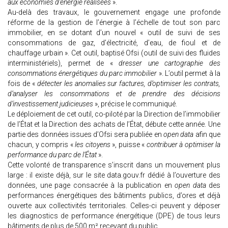
aux économies d’énergie réalisées
».
Au-delà des travaux, le gouvernement engage une profonde
réforme de la gestion de l’énergie à l’échelle de tout son parc
immobilier, en se dotant d’un nouvel « outil de suivi de ses
consommations de gaz, d’électricité, d’eau, de fioul et de
chauffage urbain ». Cet outil, baptisé Ofsi (outil de suivi des fluides
interministériels), permet de «
dresser une cartographie des
consommations énergétiques du parc immobilier
». L’outil permet à la
fois de «
détecter les anomalies sur factures, d’optimiser les contrats,
d’analyser les consommations et de prendre des décisions
d’investissement judicieuses
», précise le communiqué.
Le déploiement de cet outil, co-piloté par la Direction de l’immobilier
de l’État et la Direction des achats de l’État, débute cette année. Une
partie des données issues d’Ofsi sera publiée en
open data
afin que
chacun, y compris «
les citoyens
», puisse «
contribuer à optimiser la
performance du parc de l’État
».
Cette volonté de transparence s’inscrit dans un mouvement plus
large : il existe déjà, sur le site data.gouv.fr dédié à l’ouverture des
données, une page consacrée à la publication en
open data
des
performances énergétiques des bâtiments publics, d’ores et déjà
ouverte aux collectivités territoriales. Celles-ci peuvent y déposer
les diagnostics de performance énergétique (DPE) de tous leurs
bâtiments de plus de 500 m² recevant du public.