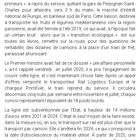
primeurs » a repris du service, quittant la gare de Perpignan-Saint-
Charles pour atteindre, vers 3 h du matin, le marché d’intérêt
national de Rungis, en banlieue sud de Paris. Cette liaison, destinée
à transporter les fruits et légumes méditerranéens vers la région
parisienne, avait été fermée à l’été 2019, ce qui avait, à l’époque fait
un certain bruit : alors que la « transition écologique » est sur
toutes les lèvres, remettre sur la route, pour des questions de
rentabilité, des dizaines de camions à la place d’un train de fret,
paraissait ahurissant.
Le Premier ministre avait fait de ce dossier «
une affaire personnelle
», a-t-il rappelé vendredi : en juillet 2020, il a pris l’engagement de
rouvrir cette ligne, et c’est maintenant chose faite. Après un appel
d’offres remporté le transporteur Rail Logistics Europe et le
chargeur PrimEver, le train reprend du service. Il circulera
désormais cinq nuits par semaine entre novembre et juillet, chaque
convoi représentant l’équivalent de 18 poids lourds.
La ligne est subventionnée par l’État, à hauteur de 14 millions
d’euros entre 2021 et 2024. C’était le seul moyen de la faire exister,
dans la mesure où, en soi, le transport sur rail est plus cher que le
transport par camion. Elle s’arrêtera fin 2024, ce qui correspond à
la date d’obsolescence du matériel utilisé. À partir de 2025, une