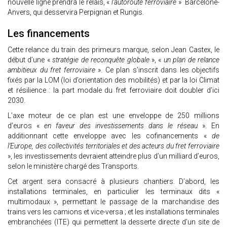
nouvelle ligne prendra le relais, «
l’autoroute ferroviaire
» Barcelone-
Anvers, qui desservira Perpignan et Rungis.
Les financements
Cette relance du train des primeurs marque, selon Jean Castex, le
début d’une «
stratégie de reconquête globale
», «
un plan de relance
ambitieux du fret ferroviaire
». Ce plan s’inscrit dans les objectifs
fixés par la LOM (loi d’orientation des mobilités) et par la loi Climat
et résilience : la part modale du fret ferroviaire doit doubler d’ici
2030.
L’axe moteur de ce plan est une enveloppe de 250 millions
d’euros «
en faveur des investissements dans le réseau
». En
additionnant cette enveloppe avec les cofinancements «
de
l’Europe, des collectivités territoriales et des acteurs du fret ferroviaire
», les investissements devraient atteindre plus d’un milliard d’euros,
selon le ministère chargé des Transports.
Cet argent sera consacré à plusieurs chantiers. D’abord, les
installations terminales, en particulier les terminaux dits «
multimodaux », permettant le passage de la marchandise des
trains vers les camions et vice-versa ; et les installations terminales
embranchées (ITE) qui permettent la desserte directe d’un site de