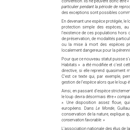
convention. Ils ne peuvent donc être
«
particulier pendant la période de repr
des exceptions sont possibles comme
En devenant une espèce protégée, le lou
protection simple des espèces, au
l'existence de ces populations hors 
de préservation, de modalités particu
ou la mise à mort des espèces pr
localement dangereux pour la pérennité 
Pour que ce nouveau statut puisse s’
Habitats » a été modifiée et c’est cet
directive, si elle reprend quasiment
C’est ce texte qui, par exemple, p
gestion de l’espèce alors que le loup 
Ainsi, en passant d’espèce strictemen
le loup devra désormais être
« compat
».
Une disposition assez floue, qui 
européens. Dans
Le Monde
, Guill
conservation de la nature, explique q
conservation favorable. »
L’association nationale des élus de 