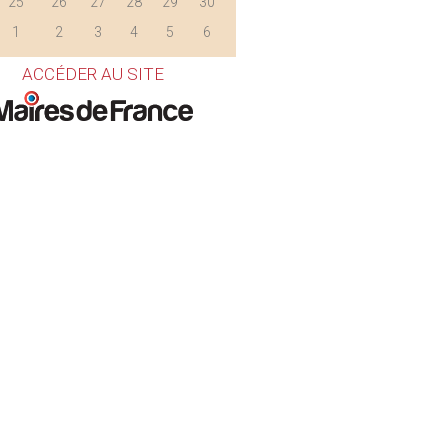
25
26
27
28
29
30
1
2
3
4
5
6
ACCÉDER AU SITE