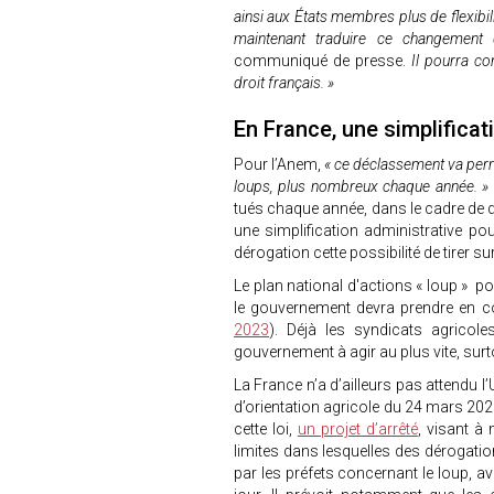
ainsi aux États membres plus de flexibil
maintenant traduire ce changement 
communiqué de presse.
Il pourra co
droit français. »
En France, une simplificati
Pour l’Anem,
« ce déclassement va perm
loups, plus nombreux chaque année. »
tués chaque année, dans le cadre de d
une simplification administrative pour
dérogation cette possibilité de tirer s
Le plan national d'actions « loup » p
le gouvernement devra prendre en co
2023
). Déjà les syndicats agricole
gouvernement à agir au plus vite, surt
La France n’a d’ailleurs pas attendu l’U
d’orientation agricole du 24 mars 202
cette loi,
un projet d’arrêté
, visant à 
limites dans lesquelles des dérogatio
par les préfets concernant le loup, a