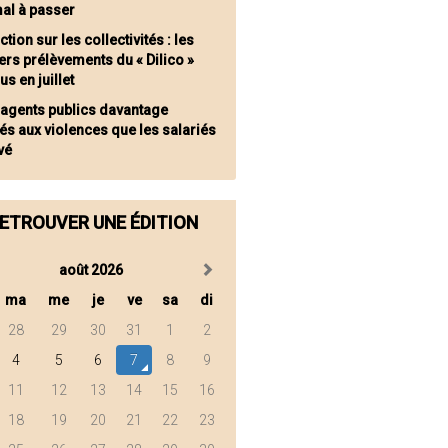
mal à passer
tion sur les collectivités : les
rs prélèvements du « Dilico »
us en juillet
 agents publics davantage
s aux violences que les salariés
vé
ETROUVER UNE ÉDITION
août 2026
ma
me
je
ve
sa
di
28
29
30
31
1
2
4
5
6
7
8
9
11
12
13
14
15
16
18
19
20
21
22
23