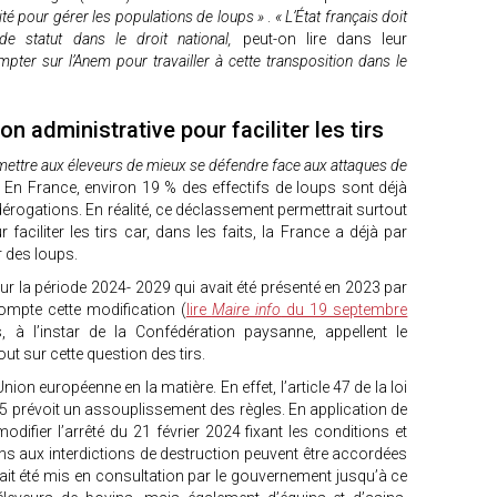
ité pour gérer les populations de loups »
.
« L’État français doit
de statut dans le droit national,
peut-on lire dans leur
mpter sur l’Anem pour travailler à cette transposition dans le
on administrative pour faciliter les tirs
ettre aux éleveurs de mieux se défendre face aux attaques de
En France, environ 19 % des effectifs de loups sont déjà
érogations. En réalité, ce déclassement permettrait surtout
 faciliter les tirs car, dans les faits, la France a déjà par
ur des loups.
our la période 2024- 2029 qui avait été présenté en 2023 par
mpte cette modification (
lire
Maire info
du 19 septembre
s, à l’instar de la Confédération paysanne, appellent le
out sur cette question des tirs.
nion européenne en la matière. En effet, l’article 47 de la loi
5 prévoit un assouplissement des règles. En application de
modifier l’arrêté du 21 février 2024 fixant les conditions et
ns aux interdictions de destruction peuvent être accordées
vait été mis en consultation par le gouvernement jusqu’à ce