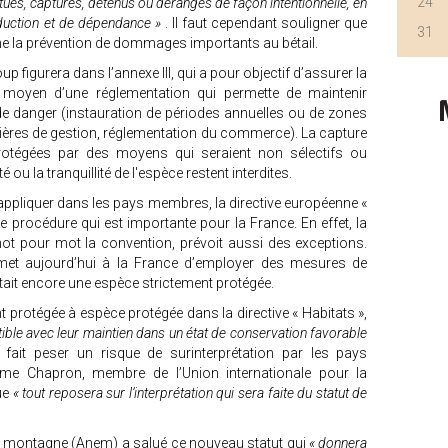
24
 tués, capturés, détenus ou dérangés de façon intentionnelle, en
oduction et de dépendance »
. Il faut cependant souligner que
31
 la prévention de dommages importants au bétail.
p figurera dans l’annexe III, qui a pour objectif d’assurer la
 moyen d’une réglementation qui permette de maintenir
de danger (instauration de périodes annuelles ou de zones
lières de gestion, réglementation du commerce). La capture
otégées par des moyens qui seraient non sélectifs ou
ou la tranquillité de l'espèce restent interdites.
appliquer dans les pays membres, la directive européenne «
te procédure qui est importante pour la France. En effet, la
 mot pour mot la convention, prévoit aussi des exceptions.
ermet aujourd’hui à la France d’employer des mesures de
était encore une espèce strictement protégée.
t protégée à espèce protégée dans la directive « Habitats »,
ible avec leur maintien dans un état de conservation favorable
fait peser un risque de surinterprétation par les pays
aume Chapron, membre de l’Union internationale pour la
ue
« tout reposera sur l’interprétation qui sera faite du statut de
la montagne (Anem) a salué ce nouveau statut qui
« donnera