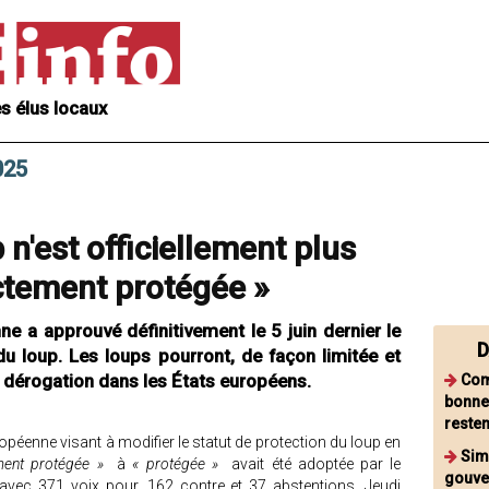
s élus locaux
025
 n'est officiellement plus
ctement protégée »
ne a approuvé définitivement le 5 juin dernier le
D
u loup. Les loups pourront, de façon limitée et
 dérogation dans les États européens.
Comi
bonne
resten
éenne visant à modifier le statut de protection du loup en
Simp
ement protégée »
à
« protégée »
avait été adoptée par le
gouve
avec 371 voix pour, 162 contre et 37 abstentions. Jeudi