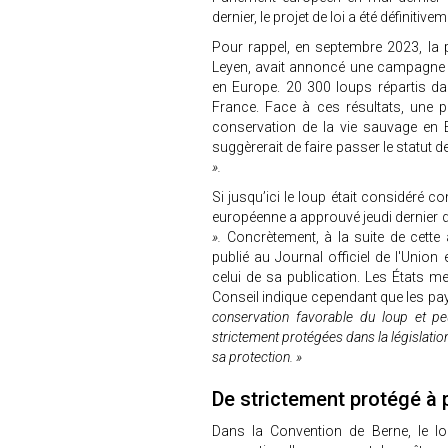
dernier, le projet de loi a été définiti
Pour rappel, en septembre 2023, la
Leyen, avait annoncé une campagne d
en Europe. 20 300 loups répartis d
France. Face à ces résultats, une p
conservation de la vie sauvage en 
suggèrerait de faire passer le statut 
».
Si jusqu’ici le loup était considéré
européenne a approuvé jeudi dernier 
».
Concrètement, à la suite de cette 
publié au Journal officiel de l'Union
celui de sa publication. Les États 
Conseil indique cependant que les 
conservation favorable du loup et peu
strictement protégées dans la législatio
sa protection. »
De strictement protégé à 
Dans la Convention de Berne, le lou