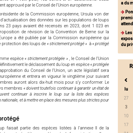
a du 
vement approuvé par le Conseil de l’Union européenne.
Ponc
 présidente de la Commission européenne, Ursula von der
premie
’actualisation des données sur les populations de loups
attend
ans 23 pays avaient été recensés en 2023, dont 1 023 en
roposition de révision de la Convention de Berne sur la
Les
Europe a été publiée par la Commission européenne qui
exposé
de protection des loups de
« strictement protégé »
à
« protégé
du pri
 comme espèce
« strictement protégée »
, le Conseil de l’Union
définitivement le déclassement du loup en espèce
« protégée
R
approbation du Conseil de l’Union, un acte législatif sera
 européenne et entrera en vigueur le vingtième jour suivant
membres auront alors dix-huit mois pour s’y conformer. Le
pays membres
« doivent toutefois continuer à garantir un état de
lu
vent continuer à inscrire le loup sur la liste des espèces
27
n nationale, et à mettre en place des mesures plus strictes pour
3
10
protégé
17
p faisait partie des espèces listées à l'annexe II de la