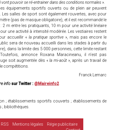
s) vont pouvoir se ré-entrainer dans des conditions normales
».
les équipements sportifs ouverts ou de plein air peuvent
. Les salles de sport sont également rouvertes, avec pour
n mètre (pas de masque obligatoire), et il est recommandé le
: 2 m entre les pratiquants, 10 m pour une activité linéaire
r une activité à intensité modérée. Les vestiaires restent
our accueillir «
la pratique sportive
», mais pas encore le
ublic sera de nouveau accueilli dans les stades à partir du
taire), dans la limite des 5 000 personnes, cette limite restant
 Toutefois, annonce Roxana Maracineanu, il n’est pas
jauge soit augmentée dès «
la mi-août
», après un travail de
de compétitions.
Franck Lemarc
e info
sur Twitter :
@Maireinfo2
ion ; établissements sportifs couverts ; établissements de
s ; bibliothèques.
RSS
Mentions légales
Régie publicitaire