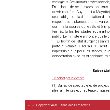
contagieux, (les sportifs professionnel
En dehors de cette exception, tous 
ouvrir (sauf en Guyane et à Mayotte)
seule obligation la distanciation d’u
respect des distanciations suivantes 
comme la course ou le vélo et 5 m pou
fermés. Enfin, les stades rouvrent p
public. Le ministère annonce que le p
11 juillet (fin de l’état d’urgence sani
partout valable jusqu’au 31 août.
impossible que pour les stades, la 
concertation avec les organisateurs 
Suivez
Mair
Télécharger le décret.
(1) Salles de spectacle et de project
plein air ; tentes et chapiteaux ; musée
2026
Copyright AMF - Tous droits réservés