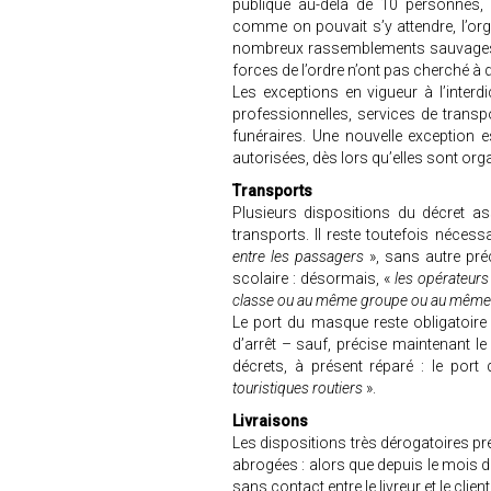
publique au-delà de 10 personnes, s
comme on pouvait s’y attendre, l’orga
nombreux rassemblements sauvages da
forces de l’ordre n’ont pas cherché à 
Les exceptions en vigueur à l’inter
professionnelles, services de trans
funéraires. Une nouvelle exception 
autorisées, dès lors qu’elles sont or
Transports
Plusieurs dispositions du décret as
transports. Il reste toutefois nécess
entre les passagers
», sans autre pré
scolaire : désormais, «
les opérateurs 
classe ou au même groupe ou au même fo
Le port du masque reste obligatoir
d’arrêt – sauf, précise maintenant le 
décrets, à présent réparé : le por
touristiques routiers
».
Livraisons
Les dispositions très dérogatoires pr
abrogées : alors que depuis le mois d
sans contact entre le livreur et le clien