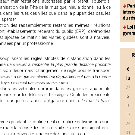
auf manifestations autorisées par le préfet. Toutefois,
Pari
nisation de la Fête de la musique, hier, a donné lieu à de
inter
ns les rues des villes que, dans la plupart des cas, les
du ré
disperser.
diction des rassemblements restent les mêmes : réunions
Loi 
port, établissements recevant du public (ERP), cérémonies
pyram
est ajoutée ce matin : les visites guidées sont à nouveau
ganisées par un professionnel.
R
souplissent les règles strictes de distanciation dans les
aire de «
veiller à respecter la plus grande distance possible
cision désormais. Changement de règle pour le transport
veillent à ce que les élèves qui n'appartiennent pas à la même
lu
yer ne soient pas assis côte à côte
».
27
e dans les véhicules comme dans les gares et aux points
décret, sur les téléskis et télésièges. Oubli des précédents
3
t du masque est aussi obligatoire dans «
les petits trains
10
17
évues pendant le confinement en matière de livraisons sont
24
e mars la remise des colis devait se faire sans signature et
31
t, il est à nouveau obligatoire de signer un reçu.