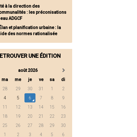
té à la direction des
communalités : les préconisations
seau ADGCF
Élan et planification urbaine : la
ide des normes rationalisée
ETROUVER UNE ÉDITION
août 2026
ma
me
je
ve
sa
di
28
29
30
31
1
2
4
5
6
7
8
9
11
12
13
14
15
16
18
19
20
21
22
23
25
26
27
28
29
30
1
2
3
4
5
6