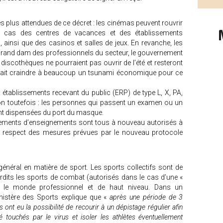
s plus attendues de ce décret : les cinémas peuvent rouvrir
le cas des centres de vacances et des établissements
, ainsi que des casinos et salles de jeux. En revanche, les
 grand dam des professionnels du secteur, le gouvernement
 discothèques ne pourraient pas ouvrir de l’été et resteront
 fait craindre à beaucoup un tsunami économique pour ce
 établissements recevant du public (ERP) de type L, X, PA,
ion toutefois : les personnes qui passent un examen ou un
nt dispensées du port du masque.
issements d’enseignements sont tous à nouveau autorisés à
du respect des mesures prévues par le nouveau protocole
général en matière de sport. Les sports collectifs sont de
erdits les sports de combat (autorisés dans le cas d’une «
ns le monde professionnel et de haut niveau. Dans un
nistère des Sports explique que «
après une période de 3
 ont eu la possibilité de recourir à un dépistage régulier afin
été touchés par le virus et isoler les athlètes éventuellement