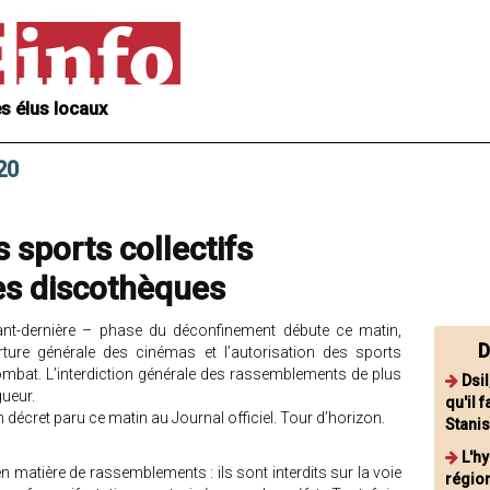
s élus locaux
20
 sports collectifs
es discothèques
nt-dernière – phase du déconfinement débute ce matin,
D
ure générale des cinémas et l’autorisation des sports
ombat. L’interdiction générale des rassemblements de plus
Dsi
gueur.
qu'il 
n décret paru ce matin au Journal officiel. Tour d’horizon.
Stani
L'h
 matière de rassemblements : ils sont interdits sur la voie
région