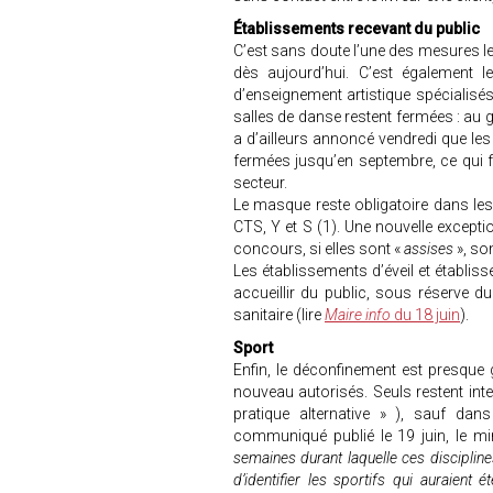
Établissements recevant du public
C’est sans doute l’une des mesures le
dès aujourd’hui. C’est également 
d’enseignement artistique spécialisés
salles de danse restent fermées : au
a d’ailleurs annoncé vendredi que les
fermées jusqu’en septembre, ce qui
secteur.
Le masque reste obligatoire dans les
CTS, Y et S (1). Une nouvelle except
concours, si elles sont «
assises
», so
Les établissements d’éveil et établ
accueillir du public, sous réserve 
sanitaire (lire
Maire info
du 18 juin
).
Sport
Enfin, le déconfinement est presque 
nouveau autorisés. Seuls restent int
pratique alternative » ), sauf da
communiqué publié le 19 juin, le mi
semaines durant laquelle ces disciplines
d’identifier les sportifs qui auraient 