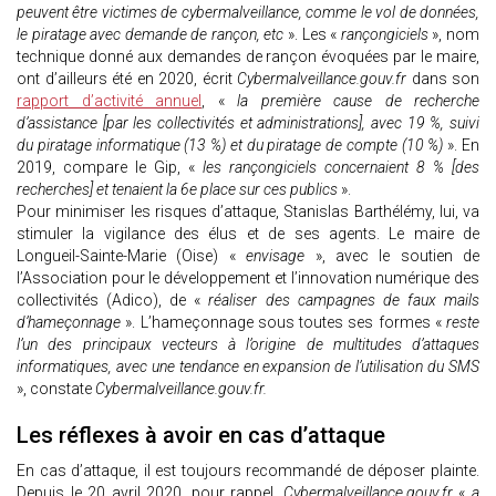
peuvent être victimes de cybermalveillance, comme le vol de données,
le piratage avec demande de rançon, etc
». Les «
rançongiciels
», nom
technique donné aux demandes de rançon évoquées par le maire,
ont d’ailleurs été en 2020, écrit
Cybermalveillance.gouv.fr
dans son
rapport d’activité annuel
, «
la première cause de recherche
d’assistance [par les collectivités et administrations], avec 19 %, suivi
du piratage informatique (13 %) et du piratage de compte (10 %)
». En
2019, compare le Gip, «
les rançongiciels concernaient 8 % [des
recherches] et tenaient la 6e place sur ces publics
».
Pour minimiser les risques d’attaque, Stanislas Barthélémy, lui, va
stimuler la vigilance des élus et de ses agents. Le maire de
Longueil-Sainte-Marie (Oise) «
envisage
», avec le soutien de
l’Association pour le développement et l’innovation numérique des
collectivités (Adico), de «
réaliser des campagnes de faux mails
d’hameçonnage
». L’hameçonnage sous toutes ses formes «
reste
l’un des principaux vecteurs à l’origine de multitudes d’attaques
informatiques, avec une tendance en expansion de l’utilisation du SMS
», constate
Cybermalveillance.gouv.fr.
Les réflexes à avoir en cas d’attaque
En cas d’attaque, il est toujours recommandé de déposer plainte.
Depuis le 20 avril 2020, pour rappel,
Cybermalveillance.gouv.fr
«
a