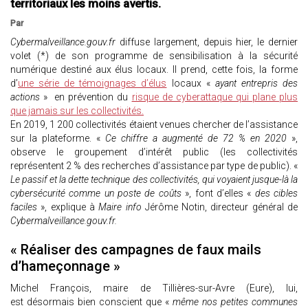
territoriaux les moins avertis.
Par
Cybermalveillance.gouv.fr
diffuse largement, depuis hier, le dernier
volet (*) de son programme de sensibilisation à la sécurité
numérique destiné aux élus locaux. Il prend, cette fois, la forme
d’
une série de témoignages d’élus
locaux «
ayant entrepris des
actions
» en prévention du
risque de cyberattaque qui plane plus
que jamais sur les collectivités.
En 2019, 1 200 collectivités étaient venues chercher de l’assistance
sur la plateforme. «
Ce chiffre a augmenté de 72 % en 2020
»,
observe le groupement d’intérêt public (les collectivités
représentent 2 % des recherches d’assistance par type de public). «
Le passif et la dette technique des collectivités, qui voyaient jusque-là la
cybersécurité comme un poste de coûts
», font d’elles «
des cibles
faciles
», explique à
Maire info
Jérôme Notin, directeur général de
Cybermalveillance.gouv.fr.
« Réaliser des campagnes de faux mails
d’hameçonnage »
Michel François, maire de Tillières-sur-Avre (Eure), lui,
est désormais bien conscient que «
même nos petites communes