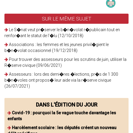
SUR LE MÊME SUJET
Le S�nat veut pr�server le b�n�volat r�publicain tout en
renfor�ant le statut de l'�lu (12/10/2018)
Associations : les femmes et les jeunes privil�gient le
b�n�volat occasionnel (19/12/2018)
Pour trouver des assesseurs pour les scrutins de juin, utiliser la
R�serve civique (09/06/2021)
Assesseurs : lors des derni�res �lections, pr�s de 1 300
b�n�voles ont propos� leur aide via la r�serve civique
(26/07/2021)
DANS L'ÉDITION DU JOUR
Covid-19 : pourquoi la 5e vague touche davantage les
enfants
Harcèlement scolaire : les députés créent un nouveau