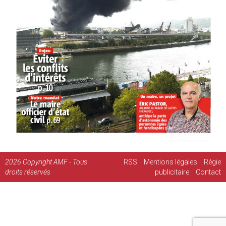
2026
Copyright AMF - Tous
RSS
Mentions légales
Régie
droits réservés
publicitaire
Contact