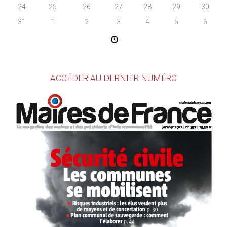
24
25
26
27
28
29
30
31
1
2
3
4
5
6
ACCÉDER AU DERNIER NUMÉRO