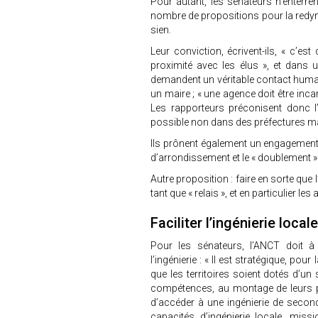
Pour autant, les sénateurs n’enterren
nombre de propositions pour la redynami
sien.
Leur conviction, écrivent-ils, « c’es
proximité avec les élus », et dans
demandent un véritable contact humain 
un maire ; « une agence doit être in
Les rapporteurs préconisent donc l
possible non dans des préfectures ma
Ils prônent également un engagement
d’arrondissement et le « doublement »
Autre proposition : faire en sorte que
tant que « relais », et en particulier 
Faciliter l’ingénierie locale
Pour les sénateurs, l’ANCT doit à
l’ingénierie : « Il est stratégique, po
que les territoires soient dotés d’un
compétences, au montage de leurs pr
d’accéder à une ingénierie de secon
capacités d’ingénierie locale, missi