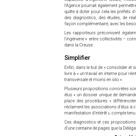
l’Agence pourrait également permettre
quitte à doter pour cela les préfets d
des diagnostics, des études, de réal
façon complémentaire, avec les besoin
Les rapporteurs préconisent égalem
l’ingénierie » entre collectivités – com
dans la Creuse.
Simplifier
Enfin, dans le but de « consolider et s
livre à « un travail en interne pour ré
transversale et moins en silo ».
Plusieurs propositions concrètes sont
élus « un dossier unique de demande
place des procédures « différenciées
réclament les associations d’élus à cor
manifestation d’intérêt », compte tenu
Ces diagnostics et ces propositions,
d’une centaine de pages que la Déléga