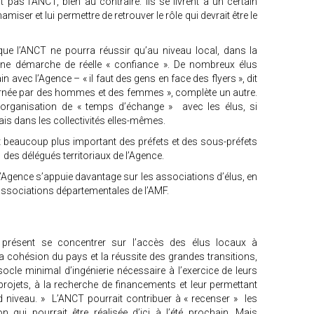
t pas l’ANCT, bien au contraire. Ils se livrent à un certain
ser et lui permettre de retrouver le rôle qui devrait être le
t que l’ANCT ne pourra réussir qu’au niveau local, dans la
 une démarche de réelle « confiance ». De nombreux élus
avec l’Agence – « il faut des gens en face des flyers », dit
carnée par des hommes et des femmes », complète un autre.
’organisation de « temps d’échange » avec les élus, si
is dans les collectivités elles-mêmes.
 beaucoup plus important des préfets et des sous-préfets
 des délégués territoriaux de l’Agence.
 l’Agence s’appuie davantage sur les associations d’élus, en
les associations départementales de l’AMF.
 présent se concentrer sur l’accès des élus locaux à
ur la cohésion du pays et la réussite des grandes transitions,
 socle minimal d’ingénierie nécessaire à l’exercice de leurs
ojets, à la recherche de financements et leur permettant
d niveau. » L’ANCT pourrait contribuer à « recenser » les
on qui pourrait être réalisée d’ici à l’été prochain. Mais