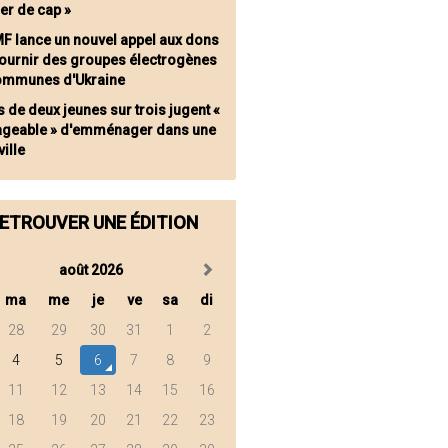
er de cap »
MF lance un nouvel appel aux dons
fournir des groupes électrogènes
ommunes d'Ukraine
s de deux jeunes sur trois jugent «
ageable » d'emménager dans une
ville
ETROUVER UNE ÉDITION
août 2026
ma
me
je
ve
sa
di
28
29
30
31
1
2
4
5
6
7
8
9
11
12
13
14
15
16
18
19
20
21
22
23