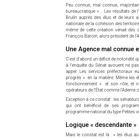
Peu connue, mal connue, majoritair
bureaucratique » … Les résultats de 
Brulin auprès des élus et de leurs 
nationale de la cohésion des territoire
même de cette création venait des a
François Baroin, alors président de l
Une Agence mal connue e
C’est d’abord un déficit de notoriété 
à l’enquête du Sénat avouent ne pas c
appel. Les services préfectoraux e
progrès » en la matière. Même les é
fonctionnement » et son rôle, et n
opérateurs de l’État comme l’Ademe 
Exception à ce constat : les sénateu
qui ont bénéficié de ses programm
programme national du type Petites vi
Logique « descendante »
Mais le constat est là : « les élus a