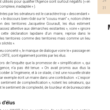
24
 utilisés pour qualifier l’Agence sont surtout négatifs (« en
, complexe, inadaptée » ).
31
trées par les sénateurs est le caractère trop « descendant »
 « le discours bien rôdé sur le ‘’cousu main’’ », notion chère
n des territoires Jacqueline Gourault, les élus estiment
assez attentive aux démarches existantes », voire « ignore
ette déclaration lapidaire d’un maire, reprise dans le
 les territoires comme des territoires mais comme un lieu
 silotés ».
 peu concerté », le manque de dialogue voire le « passage en
 CRTE, sont également pointés par les élus.
rs de l’enquête que la promesse de « simplification », qui
Agence, n’a pas été tenue. « On avait promis aux élus la
der à l’ingénierie, et à ce stade, c’est une nouvelle strate
par exemple écrit un maire dans une contribution. « L’espoir
 sentiment de complexification », notent les sénateurs, qui
t le sentiment de complexité, de lourdeur et de bureaucratie
 d’élus