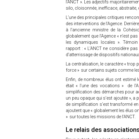
l’ANCT ». Les adjectifs majoritairement
silo, cloisonnée, inefficace, abstraite
L’une des principales critiques rencon
des interventions de l’Agence. Derrière
à l’ancienne ministre de la Cohésio
globalement que l’Agence « n’est pas 
les dynamiques locales ». Témoin c
rapport : « L’ANCT ne considère pas
d’atterrissage de dispositifs nationaux
La centralisation, le caractère « trop
force » sur certains sujets comme les
Enfin, de nombreux élus ont estimé lo
était « l’une des vocations » de l’
simplification des démarches pour accé
un peu opaque qui s’est ajoutée », a 
de simplification s’est transformé en
ajoutent que « globalement les élus on
» sur toutes les missions de l’ANCT.
Le relais des associations