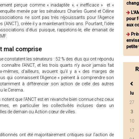
chang
ement perçue comme « inadaptée », « inefficace » et «
l’enquête menée par les sénateurs Charles Guené et Céline
L'A
associations ne sont pas très réjouissants pour l’Agence
pour 
s (ANCT), créée il y a maintenant trois ans. Pourtant, l’idée
aux c
ssociations d’élus puisque, rappelons-le, elle émanait de
Prè
’AMF.
envis
petite 
t mal comprise
que constatent les sénateurs : 52 % des élus qui ont répondu
onnaître l’ANCT, et les trois quarts n’y avoir jamais fait
R
ux-mêmes, d’ailleurs, avouent qu’il y a « des marges de
lus qui connaissent l’Agence « peinent à comprendre son
otamment à différencier son action de celle des autres
ou le Cerema.
lu
rs notent que l’ANCT est en revanche bien connue chez ceux
27
es, en particulier les collectivités incluses dans un
lles de demain ou Action cœur de villes.
3
10
17
uditionnés ont été majoritairement critiques sur l’action de