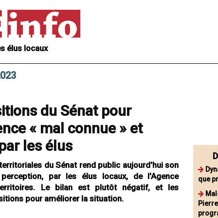
s élus locaux
2023
itions du Sénat pour
ence « mal connue » et
par les élus
D
territoriales du Sénat rend public aujourd'hui son
Dyn
 perception, par les élus locaux, de l'Agence
que p
rritoires. Le bilan est plutôt négatif, et les
Mal
itions pour améliorer la situation.
Pierre
progr