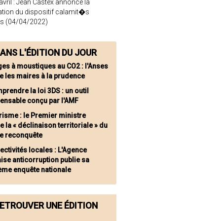
avril : Jean Castex annonce la
ation du dispositif calamit�s
es (04/04/2022)
ANS L'ÉDITION DU JOUR
ges à moustiques au CO2 : l'Anses
e les maires à la prudence
prendre la loi 3DS : un outil
pensable conçu par l'AMF
risme : le Premier ministre
le la « déclinaison territoriale » du
de reconquête
ectivités locales : L'Agence
ise anticorruption publie sa
ème enquête nationale
ETROUVER UNE ÉDITION