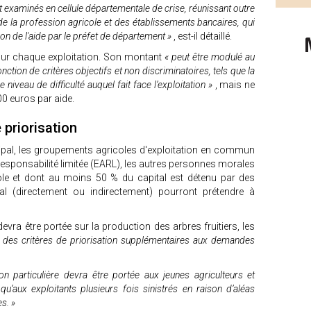
t examinés en cellule départementale de crise, réunissant outre
 de la profession agricole et des établissements bancaires, qui
ion de l'aide par le préfet de département »
, est-il détaillé.
ur chaque exploitation. Son montant
« peut être modulé au
ction de critères objectifs et non discriminatoires, tels que la
le niveau de difficulté auquel fait face l’exploitation »
, mais ne
0 euros par aide.
e priorisation
ncipal, les groupements agricoles d'exploitation en commun
 responsabilité limitée (EARL), les autres personnes morales
icole et dont au moins 50 % du capital est détenu par des
ipal (directement ou indirectement) pourront prétendre à
 devra être portée sur la production des arbres fruitiers, les
 des critères de priorisation supplémentaires aux demandes
ion particulière devra être portée aux jeunes agriculteurs et
qu’aux exploitants plusieurs fois sinistrés en raison d’aléas
es. »