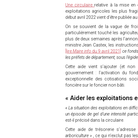
Une circulaire
relative à la mise e
exploitations agricoles les plus fr
début avril 2022 vient d’être publiée a
On se souvient de la vague de froid
particulièrement touché les agriculte
plus de deux semaines après l’annonc
ministre Jean Castex, les instructio
[lire
Maire info
du 9 avril 2021]
ce fonds
les préfets de département, sous l’égide
Cette aide vient s’ajouter (et no
gouvernement : l’activation du fon
exceptionnelle des cotisations soc
foncière sur le foncier non bâti.
« Aider les exploitations 
« La situation des exploitations en diffi
un épisode de gel d’une intensité particu
est-il précisé dans la circulaire.
Cette aide de trésorerie s’adresse
arboriculture »
, ce qui n’exclut pas l