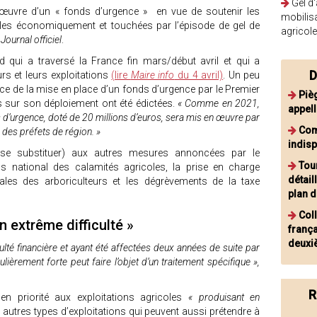
Gel d'
n œuvre d’un « fonds d’urgence » en vue de soutenir les
mobilis
agiles économiquement et touchées par l’épisode de gel de
agricol
u
Journal officiel
.
 qui a traversé la France fin mars/début avril et qui a
D
urs et leurs exploitations
(lire
Maire info
du 4 avril)
. Un peu
e de la mise en place d’un fonds d’urgence par le Premier
Piè
ns sur son déploiement ont été édictées.
« Comme en 2021,
appell
 d’urgence, doté de 20 millions d’euros, sera mis en œuvre par
Com
 des préfets de région. »
indis
n se substituer) aux autres mesures annoncées par le
Tou
ds national des calamités agricoles, la prise en charge
détail
iales des arboriculteurs et les dégrèvements de la taxe
plan 
Coll
en extrême difficulté »
frança
deuxi
culté financière et ayant été affectées deux années de suite par
lièrement forte peut faire l’objet d’un traitement spécifique »,
R
 en priorité aux exploitations agricoles
« produisant en
es autres types d’exploitations qui peuvent aussi prétendre à