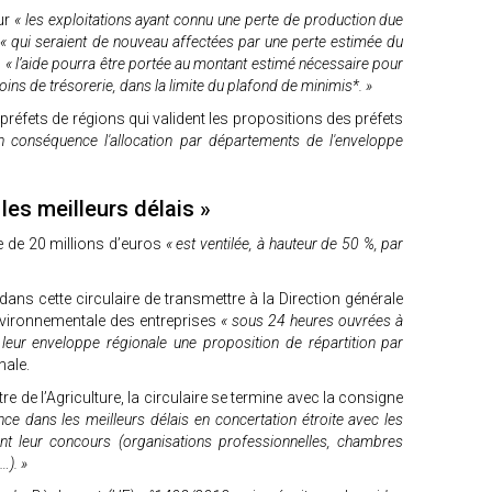
our
« les exploitations ayant connu une perte de production due
t
« qui seraient de nouveau affectées par une perte estimée du
,
« l’aide pourra être portée au montant estimé nécessaire pour
soins de trésorerie, dans la limite du plafond de minimis*. »
 préfets de régions qui valident les propositions des préfets
 conséquence l'allocation par départements de l'enveloppe
les meilleurs délais »
pe de 20 millions d’euros
« est ventilée, à hauteur de 50 %, par
dans cette circulaire de transmettre à la Direction générale
vironnementale des entreprises
« sous 24 heures ouvrées à
 leur enveloppe régionale une proposition de répartition par
nale.
e de l’Agriculture, la circulaire se termine avec la consigne
e dans les meilleurs délais en concertation étroite avec les
nt leur concours (organisations professionnelles, chambres
…). »