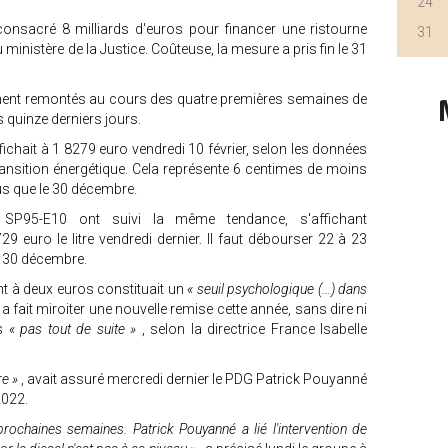
24
 consacré 8 milliards d'euros pour financer une ristourne
31
u ministère de la Justice. Coûteuse, la mesure a pris fin le 31
ment remontés au cours des quatre premières semaines de
s quinze derniers jours.
fichait à 1 8279 euro vendredi 10 février, selon les données
ansition énergétique. Cela représente 6 centimes de moins
lus que le 30 décembre.
P95-E10 ont suivi la même tendance, s'affichant
9 euro le litre vendredi dernier. Il faut débourser 22 à 23
u 30 décembre.
nt à deux euros constituait un
« seuil psychologique (...) dans
 a fait miroiter une nouvelle remise cette année, sans dire ni
as
« pas tout de suite »
, selon la directrice France Isabelle
re »
, avait assuré mercredi dernier le PDG Patrick Pouyanné
2022.
 prochaines semaines. Patrick Pouyanné a lié l'intervention de