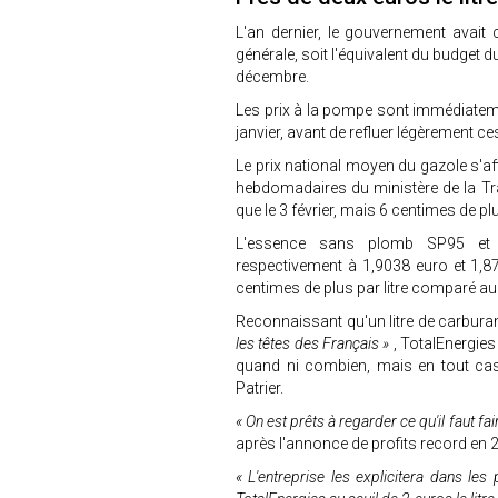
L'an dernier, le gouvernement avait
générale, soit l'équivalent du budget d
décembre.
Les prix à la pompe sont immédiate
janvier, avant de refluer légèrement ce
Le prix national moyen du gazole s'af
hebdomadaires du ministère de la Tr
que le 3 février, mais 6 centimes de p
L'essence sans plomb SP95 et S
respectivement à 1,9038 euro et 1,872
centimes de plus par litre comparé a
Reconnaissant qu'un litre de carbura
les têtes des Français »
, TotalEnergies
quand ni combien, mais en tout c
Patrier.
« On est prêts à regarder ce qu'il faut fai
après l'annonce de profits record en 
« L'entreprise les explicitera dans les