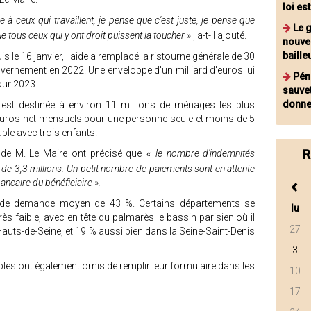
loi es
 à ceux qui travaillent, je pense que c'est juste, je pense que
Le 
e tous ceux qui y ont droit puissent la toucher »
, a-t-il ajouté.
nouve
baill
s le 16 janvier, l'aide a remplacé la ristourne générale de 30
vernement en 2022. Une enveloppe d'un milliard d'euros lui
Pén
our 2023.
sauvet
donne
 est destinée à environ 11 millions de ménages les plus
uros net mensuels pour une personne seule et moins de 5
le avec trois enfants.
R
de M. Le Maire ont précisé que
le nombre d'indemnités
«
de 3,3 millions. Un petit nombre de paiements sont en attente
bancaire du bénéficiaire ».
x de demande moyen de 43 %. Certains départements se
lu
ès faible, avec en tête du palmarès le bassin parisien où il
27
auts-de-Seine, et 19 % aussi bien dans la Seine-Saint-Denis
3
les ont également omis de remplir leur formulaire dans les
10
17