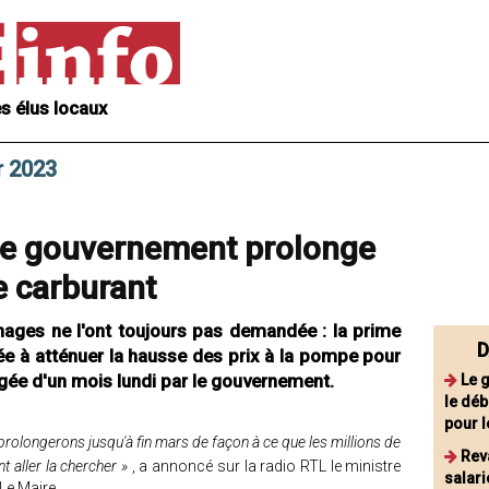
s élus locaux
r 2023
 le gouvernement prolonge
e carburant
nages ne l'ont toujours pas demandée : la prime
D
e à atténuer la hausse des prix à la pompe pour
gée d'un mois lundi par le gouvernement.
Le 
le déb
pour 
la prolongerons jusqu'à fin mars de façon à ce que les millions de
Rev
t aller la chercher »
, a annoncé sur la radio RTL le ministre
salari
Le Maire.