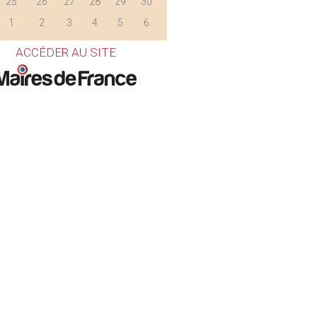
25
26
27
28
29
30
1
2
3
4
5
6
ACCÉDER AU SITE