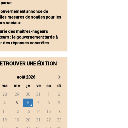
t parue
gouvernement annonce de
lles mesures de soutien pour les
eurs sociaux
urie des maîtres-nageurs
eurs : le gouvernement tarde à
r des réponses concrètes
ETROUVER UNE ÉDITION
août 2026
ma
me
je
ve
sa
di
28
29
30
31
1
2
4
5
6
7
8
9
11
12
13
14
15
16
18
19
20
21
22
23