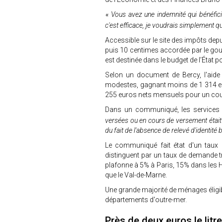
Vous avez une indemnité qui bénéficie
«
c'est efficace, je voudrais simplement qu
Accessible sur le site des impôts depui
puis 10 centimes accordée par le gou
est destinée dans le budget de l’État p
Selon un document de Bercy, l'aide
modestes, gagnant moins de 1 314 e
255 euros nets mensuels pour un coup
Dans un communiqué, les services 
versées ou en cours de versement était 
du fait de l'absence de relevé d'identité 
Le communiqué fait état d'un tau
distinguent par un taux de demande tr
plafonne à 5% à Paris, 15% dans les H
que le Val-de-Marne.
Une grande majorité de ménages éligib
départements d'outre-mer.
Près de deux euros le litre