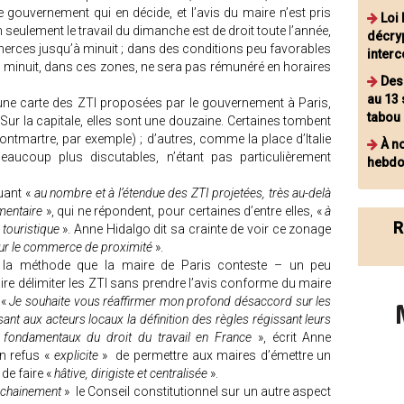
e gouvernement qui en décide, et l’avis du maire n’est pris
Loi
on seulement le travail du dimanche est de droit toute l’année,
décryp
erces jusqu’à minuit ; dans des conditions peu favorables
inter
u’à minuit, dans ces zones, ne sera pas rémunéré en horaires
Des 
au 13
 une carte des ZTI proposées par le gouvernement à Paris,
tabou
. Sur la capitale, elles sont une douzaine. Certaines tombent
tmartre, par exemple) ; d’autres, comme la place d’Italie
À n
beaucoup plus discutables, n’étant pas particulièrement
hebd
ant «
au nombre et à l’étendue des ZTI projetées, très au-delà
mentaire
», qui ne répondent, pour certaines d’entre elles, «
à
R
 touristique
». Anne Hidalgo dit sa crainte de voir ce zonage
r le commerce de proximité
».
t la méthode que la maire de Paris conteste – un peu
aire délimiter les ZTI sans prendre l’avis conforme du maire
 «
Je souhaite vous réaffirmer mon profond désaccord sur les
t aux acteurs locaux la définition des règles régissant leurs
es fondamentaux du droit du travail en France
», écrit Anne
on refus «
explicite
» de permettre aux maires d’émettre un
e faire «
hâtive, dirigiste et centralisée
».
ochainement
» le Conseil constitutionnel sur un autre aspect