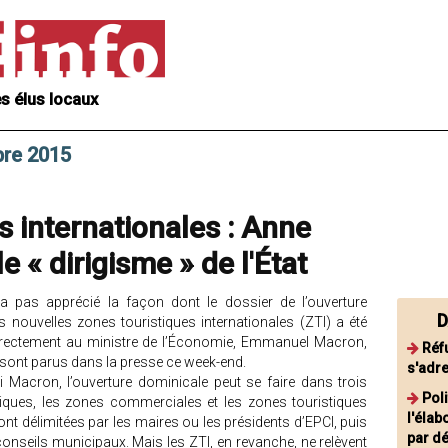
s élus locaux
bre 2015
s internationales : Anne
 « dirigisme » de l'État
’a pas apprécié la façon dont le dossier de l’ouverture
D
ouvelles zones touristiques internationales (ZTI) a été
it directement au ministre de l’Économie, Emmanuel Macron,
Réf
s sont parus dans la presse ce week-end.
s'adr
i Macron, l’ouverture dominicale peut se faire dans trois
Poli
stiques, les zones commerciales et les zones touristiques
l'élab
ont délimitées par les maires ou les présidents d’EPCI, puis
par d
 conseils municipaux. Mais les ZTI, en revanche, ne relèvent