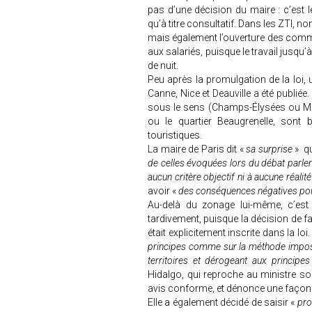
pas d’une décision du maire : c’est l
qu’à titre consultatif. Dans les ZTI, n
mais également l’ouverture des comm
aux salariés, puisque le travail jusq
de nuit.
Peu après la promulgation de la loi,
Canne, Nice et Deauville a été publiée
sous le sens (Champs-Élysées ou Mon
ou le quartier Beaugrenelle, sont 
touristiques.
La maire de Paris dit «
sa surprise
» qu
de celles évoquées lors du débat parle
aucun critère objectif ni à aucune réalité
avoir «
des conséquences négatives pou
Au-delà du zonage lui-même, c’es
tardivement, puisque la décision de f
était explicitement inscrite dans la loi.
principes comme sur la méthode imposan
territoires et dérogeant aux princip
Hidalgo, qui reproche au ministre s
avis conforme, et dénonce une façon d
Elle a également décidé de saisir «
pr