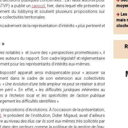
 les décisions publiques concernées… La Haute autorité pour
Sécu
HATVP) a publié un
rapport
, hier, dans lequel elle présente un
moyen
rement du lobbying et soutient plusieurs propositions sur
Les
collectivités territoriales.
mais 
’encadrement de la représentation d’intérêts «
plus pertinent et
cloch
e »
R
es notables
» et ouvre des «
perspectives prometteuses
», il
les auteurs du rapport. Son cadre législatif et réglementaire
ment pour les représentants d’intérêts eux-mêmes.
spositif apparaît ainsi indispensable pour «
assurer sa
ment dans le cadre de son extension aux collectivités
. «
Une évolution d’une telle ampleur ne peut se réaliser à droit
en péril
». En effet, «
les difficultés juridiques inhérentes au
s à l’échelon local et les spécificités de l’action publique
largement les difficultés identifiées
».
 propositions d’évolutions. À l’occasion de la présentation,
0
, le président de l’institution, Didier Migaud, avait d’ailleurs
e au niveau des élus car ils sont eux-mêmes très sollicités par
 dans des secteurs comme la politique de la gestion de l’eau,