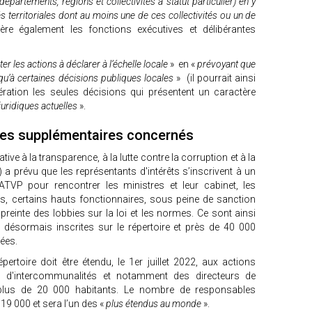
partements, régions et collectivités à statut particulier) en y
s territoriales dont au moins une de ces collectivités ou un de
re également les fonctions exécutives et délibérantes
er les actions à déclarer à l’échelle locale
» en «
prévoyant que
 qu’à certaines décisions publiques locales
» (il pourrait ainsi
ration les seules décisions qui présentent un caractère
 juridiques actuelles
».
les supplémentaires concernés
ative à la transparence, à la lutte contre la corruption et à la
a prévu que les représentants d'intérêts s’inscrivent à un
ATVP pour rencontrer les ministres et leur cabinet, les
rs, certains hauts fonctionnaires, sous peine de sanction
mpreinte des lobbies sur la loi et les normes. Ce sont ainsi
i désormais inscrites sur le répertoire et près de 40 000
rées.
ertoire doit être étendu, le 1er juillet 2022, aux actions
s d'intercommunalités et notamment des directeurs de
e plus de 20 000 habitants. Le nombre de responsables
9 000 et sera l’un des «
plus étendus au monde
».