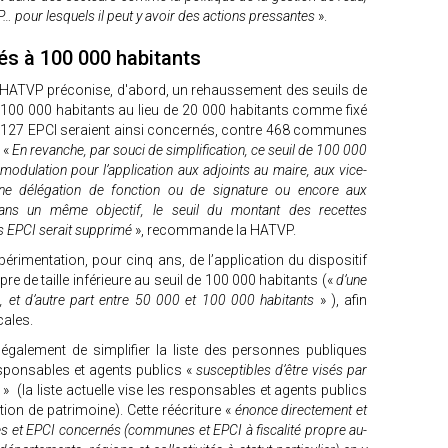
P… pour lesquels il peut y avoir des actions pressantes
».
vés à 100 000 habitants
, la HATVP préconise, d'abord, un rehaussement des seuils de
00 000 habitants au lieu de 20 000 habitants comme fixé
 127 EPCI seraient ainsi concernés, contre 468 communes
 «
En revanche, par souci de simplification, ce seuil de 100 000
 modulation pour l’application aux adjoints au maire, aux vice-
’une délégation de fonction ou de signature ou encore aux
Dans un même objectif, le seuil du montant des recettes
s EPCI serait supprimé
», recommande la HATVP.
érimentation, pour cinq ans, de l’application du dispositif
e de taille inférieure au seuil de 100 000 habitants («
d’une
, et d’autre part entre 50 000 et 100 000 habitants
» ), afin
cales.
également de simplifier la liste des personnes publiques
sponsables et agents publics «
susceptibles d’être visés par
» (la liste actuelle vise les responsables et agents publics
tion de patrimoine). Cette réécriture «
énonce directement et
iales et EPCI concernés (communes et EPCI à fiscalité propre au-