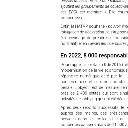
dessus du seuil de 100 000 habitants, dé
ajoutant les groupements de collectivité
ces EPCI est membre
». Elle énumè
concernées.
Enfin, la HATVP souhaite «
pouvoir limit
l’obligation de déclaration ne s’impose
être envisagé de prendre en considé
normatif) et en «
levant les incertitudes
En 2022, 8 000 responsab
Pour rappel, la loi Sapin II de 2016 (rel
modernisation de la vie économique) 
répertoire numérique géré par la H
parlementaires et leurs collaborateu
pénale. L'objectif est de mesurer l'e
près de 2 400 entités qui sont ains
activités de lobbying qui ont été décla
Après deux reports successifs, le rép
auprès des maires, des président
services dans les collectivités d
concernés passera alors de 11 000 à 1