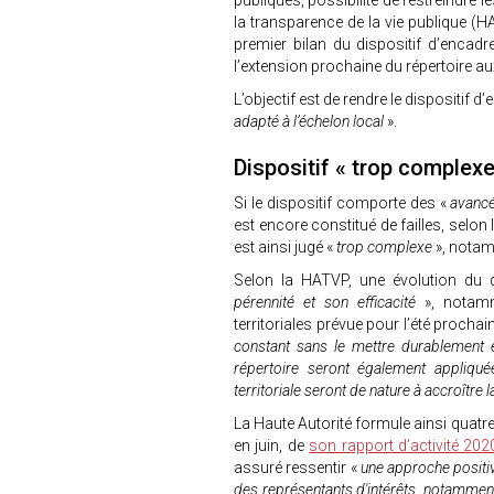
publiques, possibilité de restreindre
la transparence de la vie publique (
premier bilan du dispositif d’encad
l’extension prochaine du répertoire aux 
L’objectif est de rendre le dispositif d
adapté à l’échelon local
».
Dispositif « trop complex
Si le dispositif comporte des «
avancé
est encore constitué de failles, selon 
est ainsi jugé «
trop complexe
», notam
Selon la HATVP, une évolution du di
pérennité et son efficacité
», notam
territoriales prévue pour l’été prochain
constant sans le mettre durablement 
répertoire seront également appliquée
territoriale seront de nature à accroître 
La Haute Autorité formule ainsi quatre
en juin, de
son rapport d’activité 202
assuré ressentir «
une approche positiv
des représentants d'intérêts, notamment