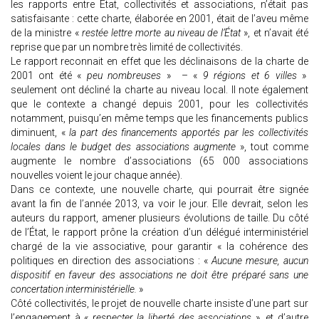
les rapports entre État, collectivités et associations, n’était pas
satisfaisante : cette charte, élaborée en 2001, était de l’aveu même
de la ministre «
restée lettre morte au niveau de l’État
», et n’avait été
reprise que par un nombre très limité de collectivités.
Le rapport reconnait en effet que les déclinaisons de la charte de
2001 ont été «
peu nombreuses
» – «
9 régions et 6 villes
»
seulement ont décliné la charte au niveau local. Il note également
que le contexte a changé depuis 2001, pour les collectivités
notamment, puisqu’en même temps que les financements publics
diminuent, «
la part des financements apportés par les collectivités
locales dans le budget des associations augmente
», tout comme
augmente le nombre d’associations (65 000 associations
nouvelles voient le jour chaque année).
Dans ce contexte, une nouvelle charte, qui pourrait être signée
avant la fin de l’année 2013, va voir le jour. Elle devrait, selon les
auteurs du rapport, amener plusieurs évolutions de taille. Du côté
de l’État, le rapport prône la création d’un délégué interministériel
chargé de la vie associative, pour garantir « la cohérence des
politiques en direction des associations : «
Aucune mesure, aucun
dispositif en faveur des associations ne doit être préparé sans une
concertation interministérielle.
»
Côté collectivités, le projet de nouvelle charte insiste d’une part sur
l’engagement à «
respecter la liberté des associations
», et d’autre