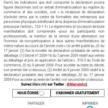
Parmi les indications que doit comporter la déclaration pourra
figurer désormais soit un extrait d'immatriculation au registre du
commerce et des sociétés, soit « le récépissé de déclaration
d'activité remis par le centre de formalités des entreprises aux
personnes physiques bénéficiant de la dispense d'immatriculation
prévue par l'article L. 123-1-1». Le registre tenu à l'occasion de toute
manifestation doit comprendre «pour les participants non
professionnels, la mention de la remise d'une attestation sur
l'honneur de non-participation à deux autres manifestations de
même nature au cours de l'année civile » Un arrêté publié au JO du
17 janvier (2) fixe le modèle de déclaration préalable de vente au
déballage. (1) Décret n° 2009-16 du 7 janvier 2009 relatif aux ventes
au déballage et pris en application de l’article L. 310-2 du Code de
commerce, JO du 9 janvier 2009. Pour accéder au texte du décret,
voir premier lien ci-dessous; (2) Arrêté du 9 janvier 2009 relatif à la
déclaration préalable des ventes au déballage, JO du 17 janvier
2009 Pour accéder au texte de l’arrêté, voir second lien ci-dessous.
Suivez
Maire info
sur Twitter :
@Maireinfo2
NOUS ÉCRIRE
S'ABONNER GRATUITEMENT
PARTAGER
IMPRIMER