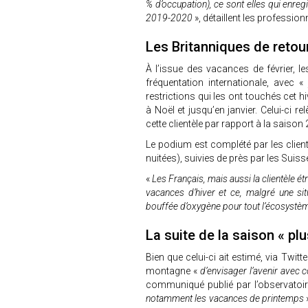
% d’occupation), ce sont elles qui enreg
2019-2020
», détaillent les professio
Les Britanniques de retou
À l’issue des vacances de février, l
fréquentation internationale, avec «
restrictions qui les ont touchés cet 
à Noël et jusqu’en janvier. Celui-ci re
cette clientèle par rapport à la saiso
Le podium est complété par les clien
nuitées), suivies de près par les Suiss
«
Les Français, mais aussi la clientèle ét
vacances d’hiver et ce, malgré une situ
bouffée d’oxygène pour tout l’écosyst
La suite de la saison « pl
Bien que celui-ci ait estimé, via Twitt
montagne «
d’envisager l’avenir avec 
communiqué publié par l’observatoire
notamment les vacances de printemps
»