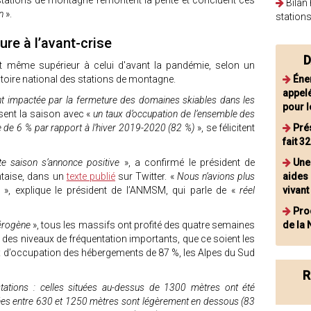
stations de montagne remontent la pente et concluent ces
Bilan 
n
».
station
re à l’avant-crise
D
st même supérieur à celui d'avant la pandémie, selon un
toire national des stations de montagne.
Éne
appel
t impactée par la fermeture des domaines skiables dans les
pour l
issent la saison avec «
un taux d’occupation de l’ensemble des
 de 6 % par rapport à l’hiver 2019-2020 (82 %)
», se félicitent
Pré
fait 3
tte saison s’annonce positive
», a confirmé le président de
Une
ntaise, dans un
texte publié
sur Twitter. «
Nous n’avions plus
aides
», explique le président de l’ANMSM, qui parle de «
réel
vivant
Proc
érogène
», tous les massifs ont profité des quatre semaines
de la
des niveaux de fréquentation importants, que ce soient les
ux d’occupation des hébergements de 87 %, les Alpes du Sud
R
tations : celles situées au-dessus de 1300 mètres ont été
tuées entre 630 et 1250 mètres sont légèrement en dessous (83