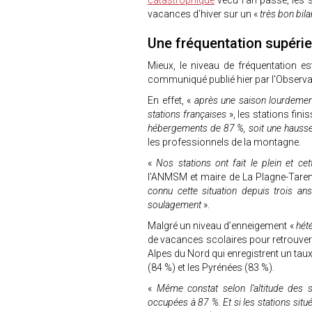
catastrophique
vécu l’an passé, les 
vacances d’hiver sur un «
très bon bila
Une fréquentation supérieu
Mieux, le niveau de fréquentation e
communiqué publié hier par l'Observa
En effet, «
après une saison lourdemen
stations françaises
», les stations fin
hébergements de 87 %, soit une hausse
les professionnels de la montagne.
«
Nos stations ont fait le plein et ce
l'ANMSM et maire de La Plagne-Tare
connu cette situation depuis trois ans
soulagement
».
Malgré un niveau d’enneigement «
hét
de vacances scolaires pour retrouver 
Alpes du Nord qui enregistrent un ta
(84 %) et les Pyrénées (83 %).
«
Même constat selon l’altitude des s
occupées à 87 %. Et si les stations si