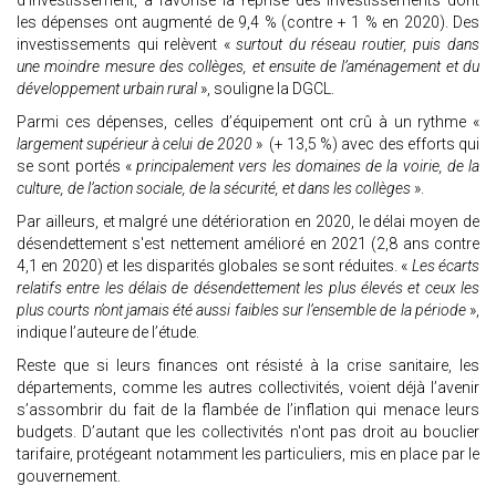
d’investissement, a favorisé la reprise des investissements dont
les dépenses ont augmenté de 9,4 % (contre + 1 % en 2020). Des
investissements qui relèvent «
surtout du réseau routier, puis dans
une moindre mesure des collèges, et ensuite de l’aménagement et du
développement urbain rural
», souligne la DGCL.
Parmi ces dépenses, celles d’équipement ont crû à un rythme «
largement supérieur à celui de 2020
» (+ 13,5 %) avec des efforts qui
se sont portés «
principalement vers les domaines de la voirie, de la
culture, de l’action sociale, de la sécurité, et dans les collèges
».
Par ailleurs, et malgré une détérioration en 2020, le délai moyen de
désendettement s'est nettement amélioré en 2021 (2,8 ans contre
4,1 en 2020) et les disparités globales se sont réduites. «
Les écarts
relatifs entre les délais de désendettement les plus élevés et ceux les
plus courts n’ont jamais été aussi faibles sur l’ensemble de la période
»,
indique l’auteure de l’étude.
Reste que si leurs finances ont résisté à la crise sanitaire, les
départements, comme les autres collectivités, voient déjà l’avenir
s’assombrir du fait de la flambée de l’inflation qui menace leurs
budgets. D’autant que les collectivités n'ont pas droit au bouclier
tarifaire, protégeant notamment les particuliers, mis en place par le
gouvernement.