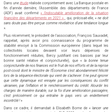
Dans une
étude
réalisée conjointement avec La Banque postale en
fin d’année dernière, l'Assemblée des départements de France
(ADF) avait confirmé
«
l’indiscutable amélioration de la situation
financière des départements en 2021
»
, qui, précisait-elle, «
ne doit
sans doute pas être perçue comme révélatrice d’une tendance longue
».
Plus récemment, le président de l’association, François Sauvadet,
rappelait, après avoir pris connaissance du programme de
stabilité envoyé à la Commission européenne (dans lequel les
collectivités locales devaient voir leurs dépenses de
fonctionnement réduites, Bercy justifiant ces baisses par leur
bonne santé relative et conjoncturelle), que «
la bonne tenue
conjoncturelle de nos finances est le fruit de nos efforts et de la reprise
post-covid dont le ministre de l’Économie s’est abondamment félicité
lors de la séquence électorale qui vient de s’achever. Il ne peut ignorer
que cette dynamique est enrayée par les conséquences du conflit
ukrainien, par l’inflation et le renchérissement du crédit. Alourdir les
charges de manière durable, sur la foi d’une amélioration passagère,
c’est précisément ce qui entraîne le pays vers un endettement
incontrôlé !
»
Dans ce cadre, il demandait à Elisabeth Borne de «
lancer une