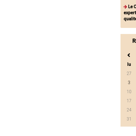
Le 
exper
quali
R
lu
27
3
10
17
24
31