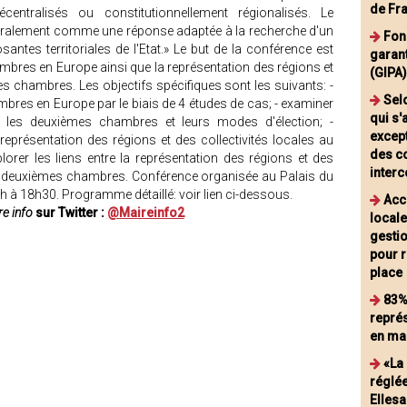
de Fr
entralisés ou constitutionnellement régionalisés. Le
éralement comme une réponse adaptée à la recherche d'un
Fonc
santes territoriales de l'Etat.» Le but de la conférence est
garant
mbres en Europe ainsi que la représentation des régions et
(GIPA
ces chambres. Les objectifs spécifiques sont les suivants: -
Sel
mbres en Europe par le biais de 4 études de cas; - examiner
qui s'
 les deuxièmes chambres et leurs modes d'élection; -
except
eprésentation des régions et des collectivités locales au
des c
orer les liens entre la représentation des régions et des
inter
des deuxièmes chambres. Conférence organisée au Palais du
9h à 18h30. Programme détaillé: voir lien ci-dessous.
Acc
e info
sur Twitter :
@Maireinfo2
local
gesti
pour r
place
83%
repré
en ma
«La 
réglée
Elles