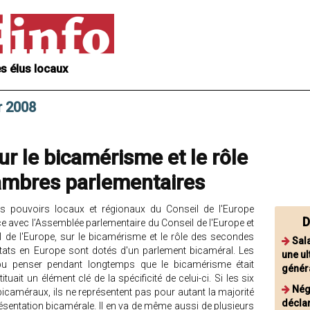
s élus locaux
r 2008
r le bicamérisme et le rôle
ambres parlementaires
s pouvoirs locaux et régionaux du Conseil de l'Europe
D
ce avec l’Assemblée parlementaire du Conseil de l'Europe et
de l'Europe, sur le bicamérisme et le rôle des secondes
Sal
tats en Europe sont dotés d'un parlement bicaméral. Les
une ul
 pu penser pendant longtemps que le bicamérisme était
génér
uait un élément clé de la spécificité de celui-ci. Si les six
Nég
icaméraux, ils ne représentent pas pour autant la majorité
déclar
sentation bicamérale. Il en va de même aussi de plusieurs