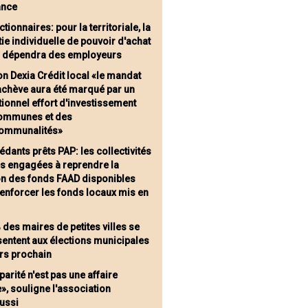
ance
tionnaires: pour la territoriale, la
ie individuelle de pouvoir d'achat
) dépendra des employeurs
on Dexia Crédit local «le mandat
achève aura été marqué par un
ionnel effort d'investissement
ommunes et des
communalités»
édants prêts PAP: les collectivités
es engagées à reprendre la
on des fonds FAAD disponibles
enforcer les fonds locaux mis en
 des maires de petites villes se
sentent aux élections municipales
rs prochain
parité n'est pas une affaire
», souligne l'association
aussi