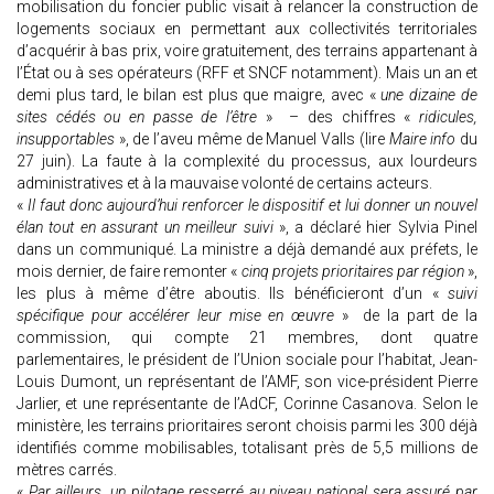
mobilisation du foncier public visait à relancer la construction de
logements sociaux en permettant aux collectivités territoriales
d’acquérir à bas prix, voire gratuitement, des terrains appartenant à
l’État ou à ses opérateurs (RFF et SNCF notamment). Mais un an et
demi plus tard, le bilan est plus que maigre, avec «
une dizaine de
sites cédés ou en passe de l’être
» – des chiffres «
ridicules,
insupportables
», de l’aveu même de Manuel Valls (lire
Maire info
du
27 juin). La faute à la complexité du processus, aux lourdeurs
administratives et à la mauvaise volonté de certains acteurs.
«
Il faut donc aujourd’hui renforcer le dispositif et lui donner un nouvel
élan tout en assurant un meilleur suivi
», a déclaré hier Sylvia Pinel
dans un communiqué. La ministre a déjà demandé aux préfets, le
mois dernier, de faire remonter «
cinq projets prioritaires par région
»,
les plus à même d’être aboutis. Ils bénéficieront d’un «
suivi
spécifique pour accélérer leur mise en œuvre
» de la part de la
commission, qui compte 21 membres, dont quatre
parlementaires, le président de l’Union sociale pour l’habitat, Jean-
Louis Dumont, un représentant de l’AMF, son vice-président Pierre
Jarlier, et une représentante de l’AdCF, Corinne Casanova. Selon le
ministère, les terrains prioritaires seront choisis parmi les 300 déjà
identifiés comme mobilisables, totalisant près de 5,5 millions de
mètres carrés.
«
Par ailleurs, un pilotage resserré au niveau national sera assuré par