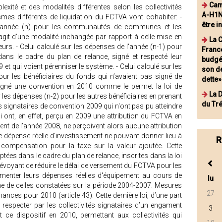
Cam
xité et des modalités différentes selon les collectivités
A-H1N
ismes différents de liquidation du FCTVA vont cohabiter: -
être i
 l’année (n) pour les communautés de communes et les
git d’une modalité inchangée par rapport à celle mise en
La 
rs. - Celui calculé sur les dépenses de l'année (n-1) pour
France
 dans le cadre du plan de relance, signé et respecté leur
budgét
t qui voient pérenniser le système. - Celui calculé sur les
son dé
our les bénéficiaires du fonds qui n’avaient pas signé de
dette»
igné une convention en 2010 comme le permet la loi de
La 
r les dépenses (n-2) pour les autres bénéficiaires en prenant
du Tr
es signataires de convention 2009 qui n'ont pas pu atteindre
qui ont, en effet, perçu en 2009 une attribution du FCTVA en
nt de l’année 2008, ne perçoivent alors aucune attribution
 dépense réelle d'investissement ne pouvant donner lieu à
R
 compensation pour la taxe sur la valeur ajoutée. Cette
es dans le cadre du plan de relance, inscrites dans la loi
prévoyant de réduire le délai de versement du FCTVA pour les
ugmenter leurs dépenses réelles d'équipement au cours de
lu
ne de celles constatées sur la période 2004-2007. Mesures
27
nances pour 2010 (article 43). Cette dernière loi, d’une part
 respecter par les collectivités signataires d’un engament
3
it ce dispositif en 2010, permettant aux collectivités qui