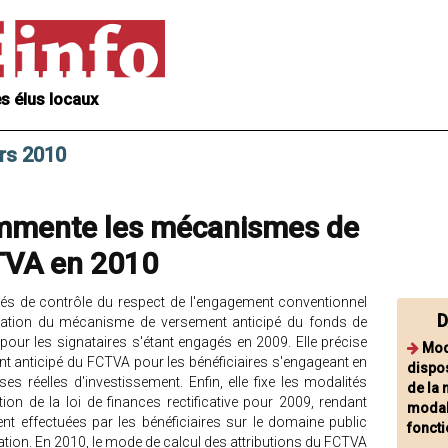
s élus locaux
rs 2010
ommente les mécanismes de
CTVA en 2010
ités de contrôle du respect de l'engagement conventionnel
D
isation du mécanisme de versement anticipé du fonds de
ur les signataires s'étant engagés en 2009. Elle précise
Mod
t anticipé du FCTVA pour les bénéficiaires s'engageant en
dispos
s réelles d'investissement. Enfin, elle fixe les modalités
de la 
tion de la loi de finances rectificative pour 2009, rendant
modal
ent effectuées par les bénéficiaires sur le domaine public
foncti
tation. En 2010, le mode de calcul des attributions du FCTVA