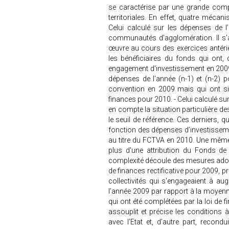
se caractérise par une grande comple
territoriales. En effet, quatre mécan
Celui calculé sur les dépenses de
communautés d'agglomération. Il s’a
œuvre au cours des exercices antérieu
les bénéficiaires du fonds qui ont,
engagement d'investissement en 2009 e
dépenses de l'année (n-1) et (n-2) p
convention en 2009 mais qui ont s
finances pour 2010. - Celui calculé su
en compte la situation particulière d
le seuil de référence. Ces derniers, 
fonction des dépenses d’investisseme
au titre du FCTVA en 2010. Une même
plus d'une attribution du Fonds de
complexité découle des mesures adopté
de finances rectificative pour 2009, 
collectivités qui s'engageaient à a
l’année 2009 par rapport à la moyen
qui ont été complétées par la loi de fi
assouplit et précise les conditions à
avec l’Etat et, d’autre part, recondu