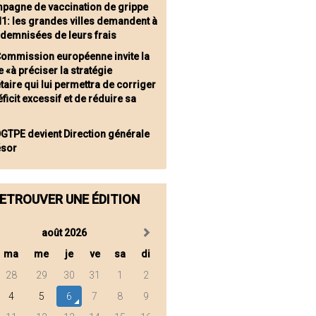
pagne de vaccination de grippe
1: les grandes villes demandent à
ndemnisées de leurs frais
Commission européenne invite la
 «à préciser la stratégie
aire qui lui permettra de corriger
ficit excessif et de réduire sa
DGTPE devient Direction générale
ésor
ETROUVER UNE ÉDITION
août 2026
ma
me
je
ve
sa
di
28
29
30
31
1
2
4
5
6
7
8
9