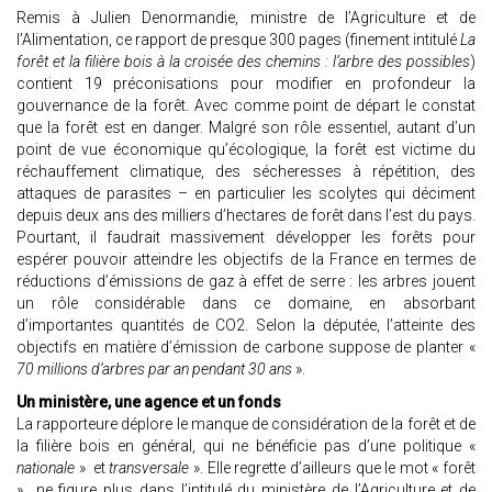
Remis à Julien Denormandie, ministre de l’Agriculture et de
l’Alimentation, ce rapport de presque 300 pages (finement intitulé
La
forêt et la filière bois à la croisée des chemins : l’arbre des possibles
)
contient 19 préconisations pour modifier en profondeur la
gouvernance de la forêt. Avec comme point de départ le constat
que la forêt est en danger. Malgré son rôle essentiel, autant d’un
point de vue économique qu’écologique, la forêt est victime du
réchauffement climatique, des sécheresses à répétition, des
attaques de parasites – en particulier les scolytes qui déciment
depuis deux ans des milliers d’hectares de forêt dans l’est du pays.
Pourtant, il faudrait massivement développer les forêts pour
espérer pouvoir atteindre les objectifs de la France en termes de
réductions d’émissions de gaz à effet de serre : les arbres jouent
un rôle considérable dans ce domaine, en absorbant
d’importantes quantités de CO2. Selon la députée, l’atteinte des
objectifs en matière d’émission de carbone suppose de planter «
70 millions d’arbres par an pendant 30 ans
».
Un ministère, une agence et un fonds
La rapporteure déplore le manque de considération de la forêt et de
la filière bois en général, qui ne bénéficie pas d’une politique «
nationale
» et
transversale
». Elle regrette d’ailleurs que le mot « forêt
» ne figure plus dans l’intitulé du ministère de l’Agriculture et de