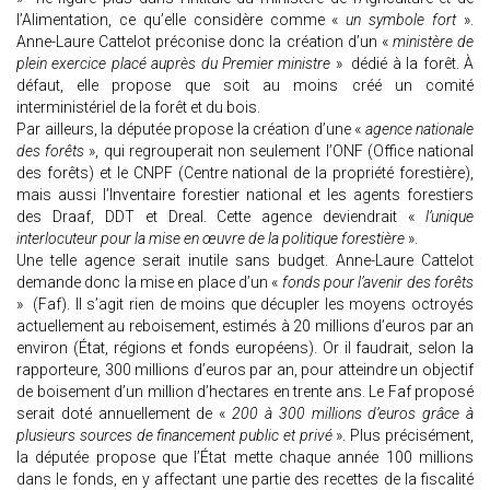
l’Alimentation, ce qu’elle considère comme «
un symbole fort
».
Anne-Laure Cattelot préconise donc la création d’un «
ministère de
plein exercice placé auprès du Premier ministre
» dédié à la forêt. À
défaut, elle propose que soit au moins créé un comité
interministériel de la forêt et du bois.
Par ailleurs, la députée propose la création d’une «
agence nationale
des forêts
», qui regrouperait non seulement l’ONF (Office national
des forêts) et le CNPF (Centre national de la propriété forestière),
mais aussi l’Inventaire forestier national et les agents forestiers
des Draaf, DDT et Dreal. Cette agence deviendrait «
l’unique
interlocuteur pour la mise en œuvre de la politique forestière
».
Une telle agence serait inutile sans budget. Anne-Laure Cattelot
demande donc la mise en place d’un «
fonds pour l’avenir des forêts
» (Faf). Il s’agit rien de moins que décupler les moyens octroyés
actuellement au reboisement, estimés à 20 millions d’euros par an
environ (État, régions et fonds européens). Or il faudrait, selon la
rapporteure, 300 millions d’euros par an, pour atteindre un objectif
de boisement d’un million d’hectares en trente ans. Le Faf proposé
serait doté annuellement de «
200 à 300 millions d’euros grâce à
plusieurs sources de financement public et privé
». Plus précisément,
la députée propose que l’État mette chaque année 100 millions
dans le fonds, en y affectant une partie des recettes de la fiscalité