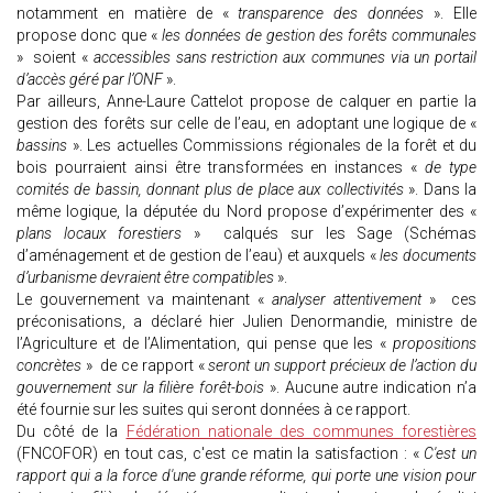
notamment en matière de «
transparence des données
». Elle
propose donc que «
les données de gestion des forêts communales
» soient «
accessibles sans restriction aux communes via un portail
d’accès géré par l’ONF
».
Par ailleurs, Anne-Laure Cattelot propose de calquer en partie la
gestion des forêts sur celle de l’eau, en adoptant une logique de «
bassins
». Les actuelles Commissions régionales de la forêt et du
bois pourraient ainsi être transformées en instances «
de type
comités de bassin, donnant plus de place aux collectivités
». Dans la
même logique, la députée du Nord propose d’expérimenter des «
plans locaux forestiers
» calqués sur les Sage (Schémas
d’aménagement et de gestion de l’eau) et auxquels «
les documents
d’urbanisme devraient être compatibles
».
Le gouvernement va maintenant «
analyser attentivement
» ces
préconisations, a déclaré hier Julien Denormandie, ministre de
l’Agriculture et de l’Alimentation, qui pense que les «
propositions
concrètes
» de ce rapport «
seront un support précieux de l’action du
gouvernement sur la filière forêt-bois
». Aucune autre indication n’a
été fournie sur les suites qui seront données à ce rapport.
Du côté de la
Fédération nationale des communes forestières
(FNCOFOR) en tout cas, c'est ce matin la satisfaction : «
C'est un
rapport qui a la force d'une grande réforme, qui porte une vision pour