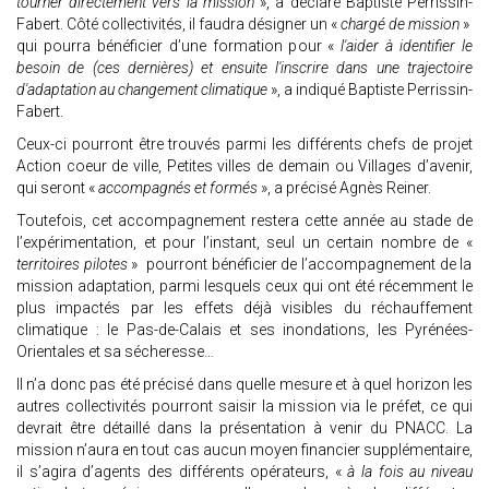
tourner directement vers la mission
», a déclaré Baptiste Perrissin-
Fabert. Côté collectivités, il faudra désigner un «
chargé de mission
»
qui pourra bénéficier d’une formation pour «
l'aider à identifier le
besoin de (ces dernières) et ensuite l'inscrire dans une trajectoire
d'adaptation au changement climatique
», a indiqué Baptiste Perrissin-
Fabert.
Ceux-ci pourront être trouvés parmi les différents chefs de projet
Action coeur de ville, Petites villes de demain ou Villages d’avenir,
qui seront «
accompagnés et formés
», a précisé Agnès Reiner.
Toutefois, cet accompagnement restera cette année au stade de
l’expérimentation, et pour l’instant, seul un certain nombre de «
territoires pilotes
» pourront bénéficier de l’accompagnement de la
mission adaptation, parmi lesquels ceux qui ont été récemment le
plus impactés par les effets déjà visibles du réchauffement
climatique : le Pas-de-Calais et ses inondations, les Pyrénées-
Orientales et sa sécheresse…
Il n’a donc pas été précisé dans quelle mesure et à quel horizon les
autres collectivités pourront saisir la mission via le préfet, ce qui
devrait être détaillé dans la présentation à venir du PNACC. La
mission n’aura en tout cas aucun moyen financier supplémentaire,
il s’agira d’agents des différents opérateurs, «
à la fois au niveau