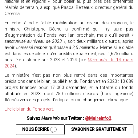
national et en régions
», pour coller au plus près des différentes
réalités de terrain, a expliqué Pascal Berteaux, directeur général du
Cerema.
En écho à cette faible mobilisation au niveau des moyens, le
ministre Christophe Béchu a confirmé qu’il n’y aura pas
d’augmentation du Fonds vert l’an prochain, mais qu’il serait «
sanctuarisé au niveau de 2023
», soit deux milliards d’euros, après
avoir «
caressé l’espoir qu’il passe à 2,5 milliards
». Même si le diable
est dans les détails et qu’en crédits de paiement, seul 1,625 milliard
aura été distribué sur 2023 et 2024 (lire
Maire info
du 14 mars
2024
).
Le ministère n’est pas non plus rentré dans ces importantes
précisions dans le bilan, publié hier, du Fonds vert en 2023 : 10 689
projets financés pour 17 000 demandes, et la totalité du fonds
attribuée en 2023, dont 250 millions d’euros (hors ingénierie)
fléchés vers des projets d’adaptation au changement climatique.
Lire le bilan du Fonds vert.
Suivez
Maire info
sur Twitter :
@Maireinfo2
NOUS ÉCRIRE
S'ABONNER GRATUITEMENT