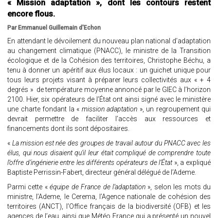
« Mission adaptation », dont les contours restent
encore flous.
Par Emmanuel Guillemain d'Echon
En attendant le dévoilement du nouveau plan national d’adaptation
au changement climatique (PNACC), le ministre de la Transition
écologique et de la Cohésion des territoires, Christophe Béchu, a
tenu à donner un apéritif aux élus locaux : un guichet unique pour
tous leurs projets visant à préparer leurs collectivités aux « + 4
degrés » de température moyenne annoncé par le GIEC à l’horizon
2100. Hier, six opérateurs de l’État ont ainsi signé avec le ministère
une charte fondant la «
mission adaptation
», un regroupement qui
devrait permettre de faciliter l’accès aux ressources et
financements dont ils sont dépositaires.
«
La mission est née des groupes de travail autour du PNACC avec les
élus, qui nous disaient qu’il leur était compliqué de comprendre toute
l’offre d’ingénierie entre les différents opérateurs de l’État
», a expliqué
Baptiste Perrissin-Fabert, directeur général délégué de l’Ademe.
Parmi cette «
équipe de France de l’adaptation
», selon les mots du
ministre, l’Ademe, le Cerema, l’Agence nationale de cohésion des
territoires (ANCT), l’Office français de la biodiversité (OFB) et les
agences de l’eau, ainsi que Météo France qui a présenté un nouvel