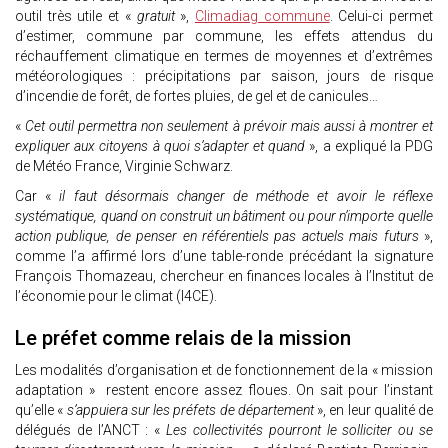
outil très utile et «
gratuit
»,
Climadiag commune
. Celui-ci permet
d’estimer, commune par commune, les effets attendus du
réchauffement climatique en termes de moyennes et d’extrêmes
météorologiques : précipitations par saison, jours de risque
d’incendie de forêt, de fortes pluies, de gel et de canicules…
«
Cet outil permettra non seulement à prévoir mais aussi à montrer et
expliquer aux citoyens à quoi s’adapter et quand
», a expliqué la PDG
de Météo France, Virginie Schwarz.
Car «
il faut désormais changer de méthode et avoir le réflexe
systématique, quand on construit un bâtiment ou pour n’importe quelle
action publique, de penser en référentiels pas actuels mais futurs
»,
comme l’a affirmé lors d’une table-ronde précédant la signature
François Thomazeau, chercheur en finances locales à l’Institut de
l’économie pour le climat (I4CE).
Le préfet comme relais de la mission
Les modalités d’organisation et de fonctionnement de la « mission
adaptation » restent encore assez floues. On sait pour l’instant
qu’elle «
s’appuiera sur les préfets de département
», en leur qualité de
délégués de l’ANCT : «
Les collectivités pourront le solliciter ou se