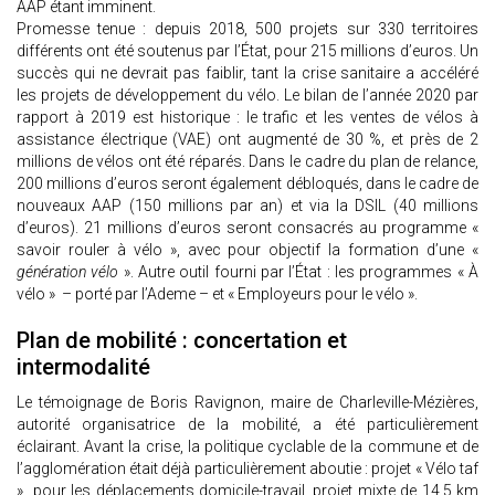
AAP étant imminent.
Promesse tenue : depuis 2018, 500 projets sur 330 territoires
différents ont été soutenus par l’État, pour 215 millions d’euros. Un
succès qui ne devrait pas faiblir, tant la crise sanitaire a accéléré
les projets de développement du vélo. Le bilan de l’année 2020 par
rapport à 2019 est historique : le trafic et les ventes de vélos à
assistance électrique (VAE) ont augmenté de 30 %, et près de 2
millions de vélos ont été réparés. Dans le cadre du plan de relance,
200 millions d’euros seront également débloqués, dans le cadre de
nouveaux AAP (150 millions par an) et via la DSIL (40 millions
d’euros). 21 millions d’euros seront consacrés au programme «
savoir rouler à vélo », avec pour objectif la formation d’une «
génération vélo
». Autre outil fourni par l’État : les programmes « À
vélo » – porté par l’Ademe – et « Employeurs pour le vélo ».
Plan de mobilité : concertation et
intermodalité
Le témoignage de Boris Ravignon, maire de Charleville-Mézières,
autorité organisatrice de la mobilité, a été particulièrement
éclairant. Avant la crise, la politique cyclable de la commune et de
l’agglomération était déjà particulièrement aboutie : projet « Vélo taf
» pour les déplacements domicile-travail, projet mixte de 14,5 km