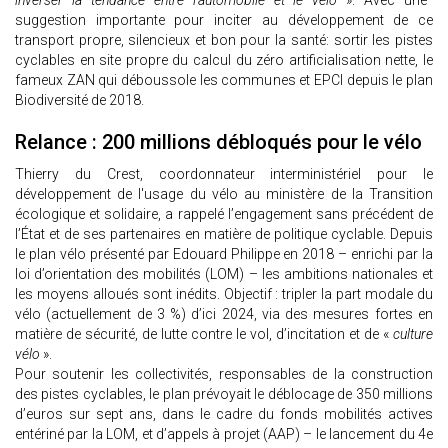
inverser la tendance entre l’automobile et le vélo
». Avec une
suggestion importante pour inciter au développement de ce
transport propre, silencieux et bon pour la santé: sortir les pistes
cyclables en site propre du calcul du zéro artificialisation nette, le
fameux ZAN qui déboussole les communes et EPCI depuis le plan
Biodiversité de 2018.
Relance : 200 millions débloqués pour le vélo
Thierry du Crest, coordonnateur interministériel pour le
développement de l'usage du vélo au ministère de la Transition
écologique et solidaire, a rappelé l’engagement sans précédent de
l’État et de ses partenaires en matière de politique cyclable. Depuis
le plan vélo présenté par Edouard Philippe en 2018 – enrichi par la
loi d’orientation des mobilités (LOM) – les ambitions nationales et
les moyens alloués sont inédits. Objectif : tripler la part modale du
vélo (actuellement de 3 %) d’ici 2024, via des mesures fortes en
matière de sécurité, de lutte contre le vol, d’incitation et de «
culture
vélo
».
Pour soutenir les collectivités, responsables de la construction
des pistes cyclables, le plan prévoyait le déblocage de 350 millions
d’euros sur sept ans, dans le cadre du fonds mobilités actives
entériné par la LOM, et d’appels à projet (AAP) – le lancement du 4e