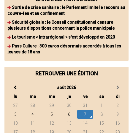
Sortie de crise sanitaire : le Parlement limite le recours au
couvre-feu et au confinement
Sécurité globale : le Conseil constitutionnel censure
plusieurs dispositions concernant la police municipale
Le tourisme « intrarégional » s'est développé en 2020
Pass Culture : 300 euros désormais accordés à tous les
jeunes de 18 ans
RETROUVER UNE ÉDITION
août 2026
lu
ma
me
je
ve
sa
di
27
28
29
30
31
1
2
3
4
5
6
7
8
9
10
11
12
13
14
15
16
17
18
19
20
21
22
23