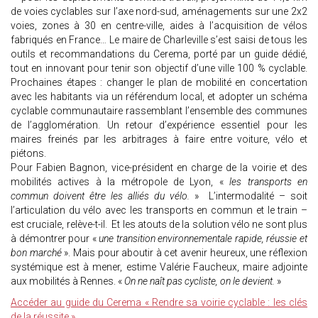
de voies cyclables sur l’axe nord-sud, aménagements sur une 2x2
voies, zones à 30 en centre-ville, aides à l’acquisition de vélos
fabriqués en France… Le maire de Charleville s’est saisi de tous les
outils et recommandations du Cerema, porté par un guide dédié,
tout en innovant pour tenir son objectif d’une ville 100 % cyclable.
Prochaines étapes : changer le plan de mobilité en concertation
avec les habitants via un référendum local, et adopter un schéma
cyclable communautaire rassemblant l’ensemble des communes
de l’agglomération. Un retour d’expérience essentiel pour les
maires freinés par les arbitrages à faire entre voiture, vélo et
piétons.
Pour Fabien Bagnon, vice-président en charge de la voirie et des
mobilités actives à la métropole de Lyon, «
les transports en
commun doivent être les alliés du vélo.
» L’intermodalité – soit
l’articulation du vélo avec les transports en commun et le train –
est cruciale, relève-t-il. Et les atouts de la solution vélo ne sont plus
à démontrer pour «
une transition environnementale rapide, réussie et
bon marché
». Mais pour aboutir à cet avenir heureux, une réflexion
systémique est à mener, estime Valérie Faucheux, maire adjointe
aux mobilités à Rennes. «
On ne naît pas cycliste, on le devient.
»
Accéder au guide du Cerema « Rendre sa voirie cyclable : les clés
de la réussite ».