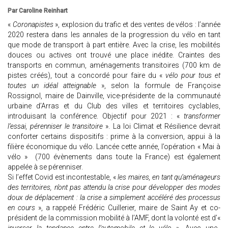
Par Caroline Reinhart
«
Coronapistes
», explosion du trafic et des ventes de vélos : l’année
2020 restera dans les annales de la progression du vélo en tant
que mode de transport à part entière. Avec la crise, les mobilités
douces ou actives ont trouvé une place inédite. Craintes des
transports en commun, aménagements transitoires (700 km de
pistes créés), tout a concordé pour faire du «
vélo pour tous et
toutes un idéal atteignable
», selon la formule de Françoise
Rossignol, maire de Dainville, vice-présidente de la communauté
urbaine d’Arras et du Club des villes et territoires cyclables,
introduisant la conférence. Objectif pour 2021 : «
transformer
l’essai, pérenniser le transitoire
». La loi Climat et Résilience devrait
conforter certains dispositifs : prime à la conversion, appui à la
filière économique du vélo. Lancée cette année, l’opération « Mai à
vélo » (700 évènements dans toute la France) est également
appelée à se pérenniser.
Si l’effet Covid est incontestable, «
les maires, en tant qu’aménageurs
des territoires, n’ont pas attendu la crise pour développer des modes
doux de déplacement : la crise a simplement accéléré des processus
en cours
», a rappelé Frédéric Cuillerier, maire de Saint Ay et co-
président de la commission mobilité à l’AMF, dont la volonté est d’«