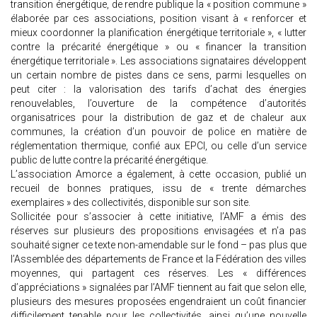
transition énergétique, de rendre publique la « position commune »
élaborée par ces associations, position visant à « renforcer et
mieux coordonner la planification énergétique territoriale », « lutter
contre la précarité énergétique » ou « financer la transition
énergétique territoriale ». Les associations signataires développent
un certain nombre de pistes dans ce sens, parmi lesquelles on
peut citer : la valorisation des tarifs d’achat des énergies
renouvelables, l’ouverture de la compétence d’autorités
organisatrices pour la distribution de gaz et de chaleur aux
communes, la création d’un pouvoir de police en matière de
réglementation thermique, confié aux EPCI, ou celle d’un service
public de lutte contre la précarité énergétique.
L’association Amorce a également, à cette occasion, publié un
recueil de bonnes pratiques, issu de « trente démarches
exemplaires » des collectivités, disponible sur son site.
Sollicitée pour s’associer à cette initiative, l’AMF a émis des
réserves sur plusieurs des propositions envisagées et n’a pas
souhaité signer ce texte non-amendable sur le fond – pas plus que
l’Assemblée des départements de France et la Fédération des villes
moyennes, qui partagent ces réserves. Les « différences
d’appréciations » signalées par l’AMF tiennent au fait que selon elle,
plusieurs des mesures proposées engendraient un coût financier
difficilement tenable pour les collectivités, ainsi qu’une nouvelle