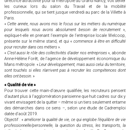
directrice attractivité pour la métropole du Grand Nancy, voit défiler
les curieux lors du salon du Travail et de la mobilité
professionnelle, qui se tient jusque vendredi au parc de la Villette à
Paris.
«
Cette année, nous avons mis le focus sur les métiers du numérique
pour lesquels nous avons absolument besoin de recrutement
»,
explique-t-elle en prenant l’exemple de l’entreprise locale Welcoop,
présente sur le même stand, et qui «
commence à être en difficulté
pour recruter dans ces métiers
».
«
C’est aussi le rôle des collectivités d’aider nos entreprises
», abonde
Anne-Hélène Forêt, de l’agence de développement économique du
Mans métropole. «
Leur développement, mais aussi celui du territoire,
sont touchés si elles n’arrivent pas à recruter les compétences dont
elles ont besoin.
»
« Qualité de vie »
Pour trouver cette main-d’œuvre qualifiée, les recruteurs pensent
d’autant plus à l’agglomération parisienne que huit cadres sur dix y
vivant envisagent de la quitter – même si un tiers seulement entame
des démarches dans ce sens –, selon une étude de Cadremploi
datée d’août 2019.
Objectif : «
améliorer la qualité de vie, ce qui englobe l’équilibre de vie
professionnelle/personnelle, la question du stress, les transports, la