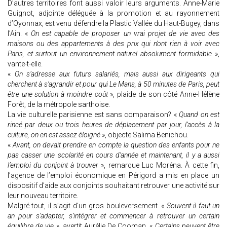
D’autres territoires font aussi valoir leurs arguments. Anne-Marie
Guignot, adjointe déléguée à la promotion et au rayonnement
d’Oyonnax, est venu défendre la Plastic Vallée du Haut-Bugey, dans
l’Ain. «
On est capable de proposer un vrai projet de vie avec des
maisons ou des appartements à des prix qui n’ont rien à voir avec
Paris, et surtout un environnement naturel absolument formidable
»,
vante-t-elle.
«
On s’adresse aux futurs salariés, mais aussi aux dirigeants qui
cherchent à s’agrandir et pour qui Le Mans, à 50 minutes de Paris, peut
être une solution à moindre coût
», plaide de son côté Anne-Hélène
Forêt, de la métropole sarthoise.
La vie culturelle parisienne est sans comparaison? «
Quand on est
rincé par deux ou trois heures de déplacement par jour, l’accès à la
culture, on en est assez éloigné
», objecte Salima Benichou.
«
Avant, on devait prendre en compte la question des enfants pour ne
pas casser une scolarité en cours d’année et maintenant, il y a aussi
l’emploi du conjoint à trouver
», remarque Luc Moréna. À cette fin,
l’agence de l’emploi économique en Périgord a mis en place un
dispositif d’aide aux conjoints souhaitant retrouver une activité sur
leur nouveau territoire.
Malgré tout, il s’agit d’un gros bouleversement. «
Souvent il faut un
an pour s’adapter, s’intégrer et commencer à retrouver un certain
équilibre de vie
», avertit Aurélie De Cooman. «
Certains peuvent être