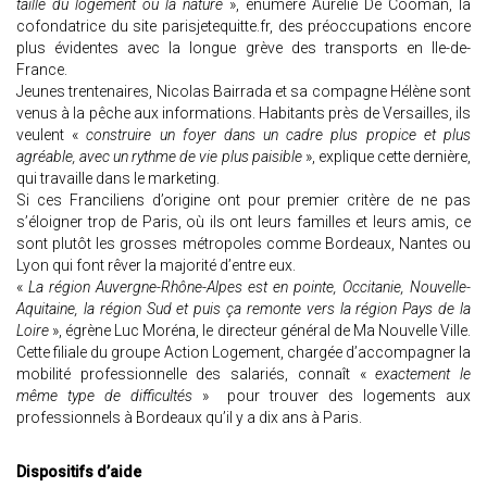
taille du logement ou la nature
», énumère Aurélie De Cooman, la
cofondatrice du site parisjetequitte.fr, des préoccupations encore
plus évidentes avec la longue grève des transports en Ile-de-
France.
Jeunes trentenaires, Nicolas Bairrada et sa compagne Hélène sont
venus à la pêche aux informations. Habitants près de Versailles, ils
veulent «
construire un foyer dans un cadre plus propice et plus
agréable, avec un rythme de vie plus paisible
», explique cette dernière,
qui travaille dans le marketing.
Si ces Franciliens d’origine ont pour premier critère de ne pas
s’éloigner trop de Paris, où ils ont leurs familles et leurs amis, ce
sont plutôt les grosses métropoles comme Bordeaux, Nantes ou
Lyon qui font rêver la majorité d’entre eux.
«
La région Auvergne-Rhône-Alpes est en pointe, Occitanie, Nouvelle-
Aquitaine, la région Sud et puis ça remonte vers la région Pays de la
Loire
», égrène Luc Moréna, le directeur général de Ma Nouvelle Ville.
Cette filiale du groupe Action Logement, chargée d’accompagner la
mobilité professionnelle des salariés, connaît «
exactement le
même type de difficultés
» pour trouver des logements aux
professionnels à Bordeaux qu’il y a dix ans à Paris.
Dispositifs d’aide