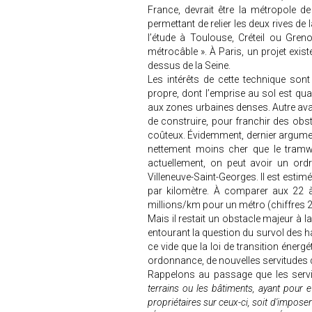
France, devrait être la métropole d
permettant de relier les deux rives de 
l’étude à Toulouse, Créteil ou Gren
métrocâble ». À Paris, un projet exist
dessus de la Seine.
Les intérêts de cette technique sont 
propre, dont l’emprise au sol est qua
aux zones urbaines denses. Autre avant
de construire, pour franchir des obs
coûteux. Évidemment, dernier argumen
nettement moins cher que le tramwa
actuellement, on peut avoir un ordr
Villeneuve-Saint-Georges. Il est estim
par kilomètre. À comparer aux 22 à
millions/km pour un métro (chiffres 2
Mais il restait un obstacle majeur à l
entourant la question du survol des hab
ce vide que la loi de transition éner
ordonnance, de nouvelles servitudes d’
Rappelons au passage que les servit
terrains ou les bâtiments, ayant pour eff
propriétaires sur ceux-ci, soit d'imposer