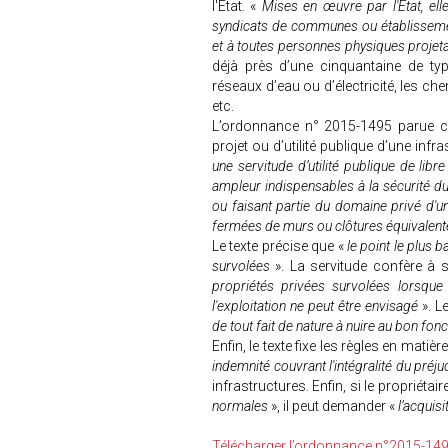
l'État. «
Mises en œuvre par l'État, 
syndicats de communes ou établissemen
et à toutes personnes physiques projeta
déjà près d’une cinquantaine de typ
réseaux d’eau ou d’électricité, les ch
etc.
L’ordonnance n° 2015-1495 parue ce 
projet ou d’utilité publique d’une infr
une servitude d’utilité publique de libr
ampleur indispensables à la sécurité d
ou faisant partie du domaine privé d'un
fermées de murs ou clôtures équivalent
Le texte précise que «
le point le plus 
survolées
». La servitude confère à so
propriétés privées survolées lorsque a
l'exploitation ne peut être envisagé
». L
de tout fait de nature à nuire au bon fonc
Enfin, le texte fixe les règles en matiè
indemnité couvrant l'intégralité du préju
infrastructures. Enfin, si le propriétair
normales
», il peut demander «
l’acquisi
Télécharger l’ordonnance n°2015-149