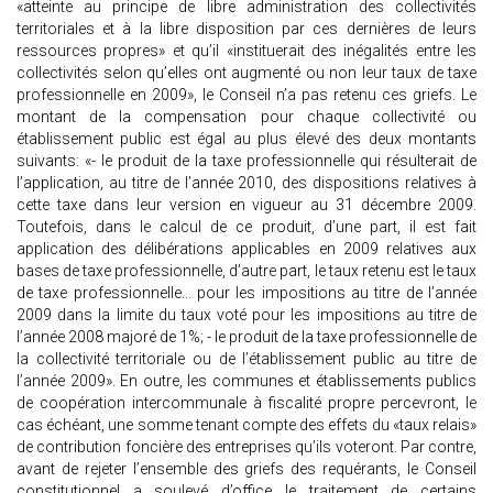
«atteinte au principe de libre administration des collectivités
territoriales et à la libre disposition par ces dernières de leurs
ressources propres» et qu’il «instituerait des inégalités entre les
collectivités selon qu’elles ont augmenté ou non leur taux de taxe
professionnelle en 2009», le Conseil n’a pas retenu ces griefs. Le
montant de la compensation pour chaque collectivité ou
établissement public est égal au plus élevé des deux montants
suivants: «- le produit de la taxe professionnelle qui résulterait de
l’application, au titre de l’année 2010, des dispositions relatives à
cette taxe dans leur version en vigueur au 31 décembre 2009.
Toutefois, dans le calcul de ce produit, d’une part, il est fait
application des délibérations applicables en 2009 relatives aux
bases de taxe professionnelle, d’autre part, le taux retenu est le taux
de taxe professionnelle... pour les impositions au titre de l’année
2009 dans la limite du taux voté pour les impositions au titre de
l’année 2008 majoré de 1%; - le produit de la taxe professionnelle de
la collectivité territoriale ou de l’établissement public au titre de
l’année 2009». En outre, les communes et établissements publics
de coopération intercommunale à fiscalité propre percevront, le
cas échéant, une somme tenant compte des effets du «taux relais»
de contribution foncière des entreprises qu’ils voteront. Par contre,
avant de rejeter l’ensemble des griefs des requérants, le Conseil
constitutionnel a soulevé d’office le traitement de certains